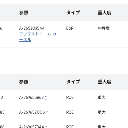
参照
タイプ
重大度
6
A-265303544
EoP
中程度
アップストリーム カ
ーネル
参照
タイプ
重大度
13
A-269655868
*
RCE
重大
85
A-269657006
*
RCE
重大
86
A-269657344
*
RCE
重大