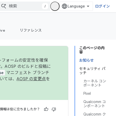
/
ログイン
ive
リファレンス
このページの内
容
ットフォームの安定性を確保
お知らせ
す。AOSP のビルドと投稿に
セキュリティ パ
se
マニフェスト ブランチ
ッチ
ついては、
AOSP の変更点
を
カーネル コン
ポーネント
Pixel
Qualcomm コ
ンポーネント
情報は役に立ちましたか？
Qualcomm ク