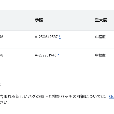
参照
重大度
96
A-250649587
*
中程度
98
A-232251946
*
中程度
チ
含まれる新しいバグの修正と機能パッチの詳細については、
G
さい。