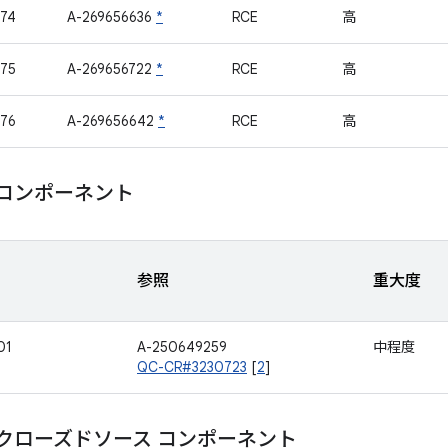
74
A-269656636
*
RCE
高
75
A-269656722
*
RCE
高
76
A-269656642
*
RCE
高
m コンポーネント
参照
重大度
01
A-250649259
中程度
QC-CR#3230723
[
2
]
mm クローズドソース コンポーネント