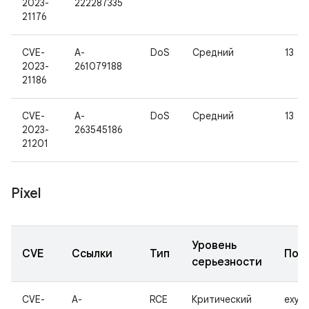
2023-
222287335
21176
CVE-
A-
DoS
Средний
13
2023-
261079188
21186
CVE-
A-
DoS
Средний
13
2023-
263545186
21201
Pixel
Уровень
CVE
Ссылки
Тип
Под
серьезности
CVE-
A-
RCE
Критический
exyno