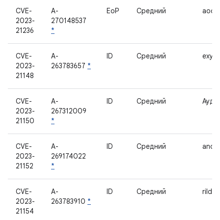
CVE-
A-
EoP
Средний
aoc_c
2023-
270148537
21236
*
CVE-
A-
ID
Средний
exyno
2023-
263783657
*
21148
CVE-
A-
ID
Средний
Ауди
2023-
267312009
21150
*
CVE-
A-
ID
Средний
andro
2023-
269174022
21152
*
CVE-
A-
ID
Средний
rild_
2023-
263783910
*
21154