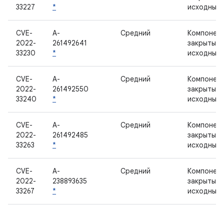
33227
*
исходным
CVE-
A-
Средний
Компонент
2022-
261492641
закрытым
33230
*
исходным
CVE-
A-
Средний
Компонент
2022-
261492550
закрытым
33240
*
исходным
CVE-
A-
Средний
Компонент
2022-
261492485
закрытым
33263
*
исходным
CVE-
A-
Средний
Компонент
2022-
238893635
закрытым
33267
*
исходным