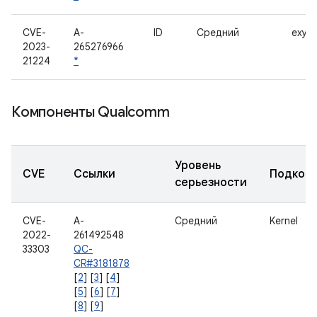
CVE-
A-
ID
Средний
exyno
2023-
265276966
21224
*
Компоненты Qualcomm
Уровень
CVE
Ссылки
Подком
серьезности
CVE-
A-
Средний
Kernel
2022-
261492548
33303
QC-
CR#3181878
[
2
] [
3
] [
4
]
[
5
] [
6
] [
7
]
[
8
] [
9
]