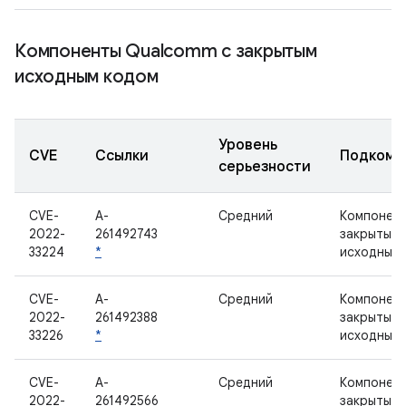
Компоненты Qualcomm с закрытым
исходным кодом
Уровень
CVE
Ссылки
Подкомп
серьезности
CVE-
A-
Средний
Компонент
2022-
261492743
закрытым
33224
*
исходным
CVE-
A-
Средний
Компонент
2022-
261492388
закрытым
33226
*
исходным
CVE-
A-
Средний
Компонент
2022-
261492566
закрытым