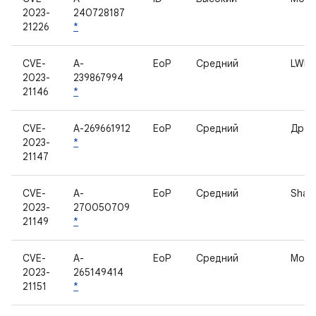
2023-
240728187
21226
*
CVE-
A-
EoP
Средний
LWIS
2023-
239867994
21146
*
CVE-
A-269661912
EoP
Средний
Драй
2023-
*
21147
CVE-
A-
EoP
Средний
Shan
2023-
270050709
21149
*
CVE-
A-
EoP
Средний
Моду
2023-
265149414
21151
*