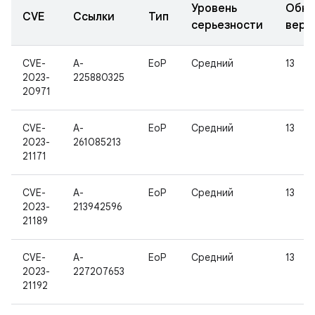
Уровень
Обно
CVE
Ссылки
Тип
серьезности
верс
CVE-
A-
EoP
Средний
13
2023-
225880325
20971
CVE-
A-
EoP
Средний
13
2023-
261085213
21171
CVE-
A-
EoP
Средний
13
2023-
213942596
21189
CVE-
A-
EoP
Средний
13
2023-
227207653
21192