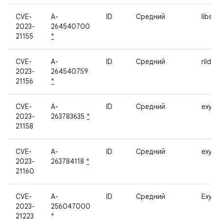
CVE-
A-
ID
Средний
libsitr
2023-
264540700
21155
*
CVE-
A-
ID
Средний
rild_
2023-
264540759
21156
*
CVE-
A-
ID
Средний
exyno
2023-
263783635
*
21158
CVE-
A-
ID
Средний
exyno
2023-
263784118
*
21160
CVE-
A-
ID
Средний
Exyno
2023-
256047000
21223
*