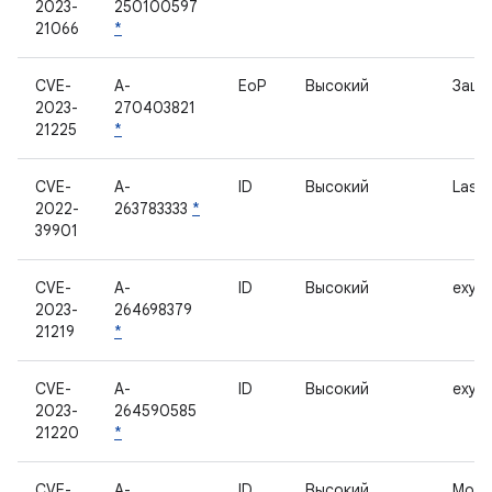
2023-
250100597
21066
*
CVE-
A-
EoP
Высокий
Защи
2023-
270403821
21225
*
CVE-
A-
ID
Высокий
Lass
2022-
263783333
*
39901
CVE-
A-
ID
Высокий
exyno
2023-
264698379
21219
*
CVE-
A-
ID
Высокий
exyno
2023-
264590585
21220
*
CVE-
A-
ID
Высокий
Мод