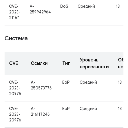
CVE-
A-
DoS
Средний
13
2023-
259942964
21167
Система
Уровень
Обн
CVE
Ссылки
Тип
серьезности
вер
CVE-
A-
EoP
Средний
13
2023-
250573776
20975
CVE-
A-
EoP
Средний
13
2023-
216117246
20976