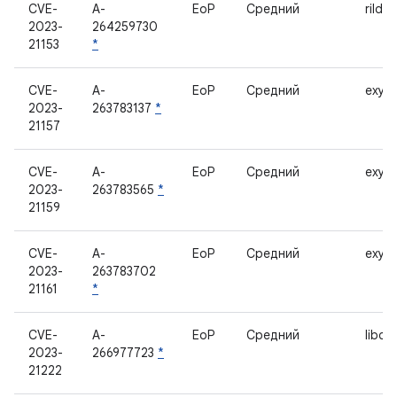
CVE-
A-
EoP
Средний
rild_
2023-
264259730
21153
*
CVE-
A-
EoP
Средний
exyno
2023-
263783137
*
21157
CVE-
A-
EoP
Средний
exyno
2023-
263783565
*
21159
CVE-
A-
EoP
Средний
exyno
2023-
263783702
21161
*
CVE-
A-
EoP
Средний
libdm
2023-
266977723
*
21222