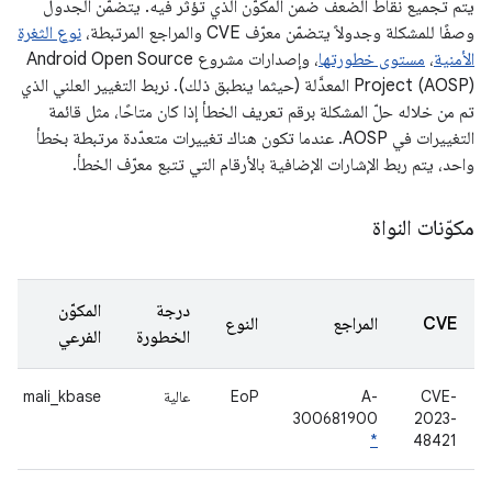
يتم تجميع نقاط الضعف ضمن المكوّن الذي تؤثر فيه. يتضمّن الجدول
وصفًا للمشكلة وجدولاً يتضمّن معرّف CVE والمراجع المرتبطة،
نوع الثغرة
الأمنية
،
مستوى خطورتها
، وإصدارات مشروع Android Open Source
Project (AOSP) المعدَّلة (حيثما ينطبق ذلك). نربط التغيير العلني الذي
تم من خلاله حلّ المشكلة برقم تعريف الخطأ إذا كان متاحًا، مثل قائمة
التغييرات في AOSP. عندما تكون هناك تغييرات متعدّدة مرتبطة بخطأ
واحد، يتم ربط الإشارات الإضافية بالأرقام التي تتبع معرّف الخطأ.
مكوّنات النواة
درجة
المكوّن
CVE
المراجع
النوع
الخطورة
الفرعي
CVE-
A-
EoP
عالية
mali_kbase
300681900
2023-
*
48421