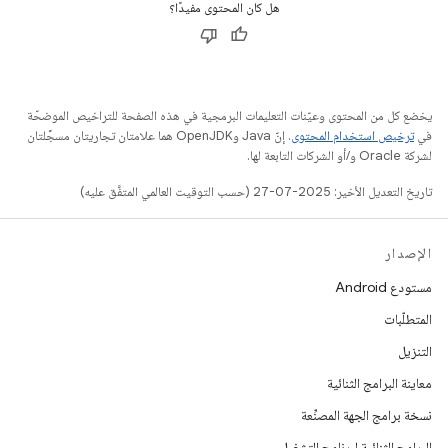
هل كان المحتوى مفيدًا؟
يخضع كل من المحتوى وعيّنات التعليمات البرمجية في هذه الصفحة للتراخيص الموضحّة
في
ترخيص استخدام المحتوى
. إنّ Java وOpenJDK هما علامتان تجاريتان مسجَّلتان
لشركة Oracle و/أو الشركات التابعة لها.
تاريخ التعديل الأخير: 2025-07-27 (حسب التوقيت العالمي المتفَّق عليه)
الإصدار
مستودع Android
المتطلّبات
التنزيل
معاينة البرامج الثنائية
نسخة برامج الجهة المصنِّعة
البرامج الثنائية لبرنامج التشغيل