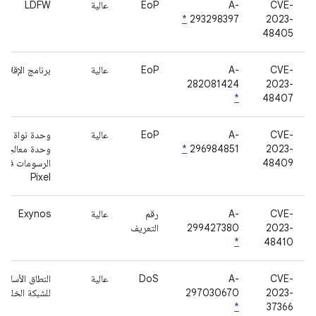
CVE-
A-
EoP
عالية
LDFW
*
293298397
2023-
48405
CVE-
A-
EoP
عالية
برنامج الإقلاع
282081424
2023-
*
48407
CVE-
A-
EoP
عالية
وحدة نواة
2023-
296984851
*
وحدة معالجة
48409
الرسومات في
Pixel
CVE-
A-
رقم
عالية
Exynos
2023-
299427380
التعريف
*
48410
CVE-
A-
DoS
عالية
النطاق الأساسي
2023-
297030670
للشبكة الخلوية
*
37366