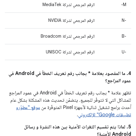
M-
الرقم المرجعي لشركة MediaTek
‫N-‎
الرقم المرجعي لشركة NVIDIA
B-‎
الرقم المرجعي لشركة Broadcom
U-‎
الرقم المرجعي لشركة UNISOC
4. ما المقصود بعلامة * بجانب رقم تعريف الخطأ في Android في
عمود
المراجع
؟
تظهر علامة * بجانب رقم تعريف الخطأ في Android في عمود
المراجع
للمشاكل التي لا تتوفّر للجميع. يتضمّن تحديث هذه المشكلة بشكل عام
أحدث برامج تشغيل ثنائية لأجهزة Pixel المتوفّرة من
موقع "مطوّرو
تطبيقات Google" الإلكتروني
.
5. لماذا يتم تقسيم الثغرات الأمنية بين هذه النشرة و رسائل
Android الأمنية؟