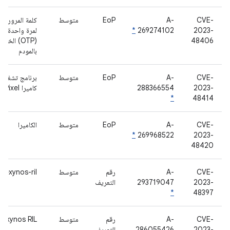
CVE-
A-
EoP
متوسط
كلمة المرور
2023-
269274102
*
لمرة واحدة
48406
(OTP) الخاص
بالمودم
CVE-
A-
EoP
متوسط
برنامج تشغيل
2023-
288366554
كاميرا Pixel
*
48414
CVE-
A-
EoP
متوسط
الكاميرا
*
269968522
2023-
48420
CVE-
A-
رقم
متوسط
exynos-ril
2023-
293719047
التعريف
*
48397
CVE-
A-
رقم
متوسط
Exynos RIL
2023-
286055426
التعريف