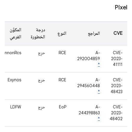
Pixel
درجة
المكوّن
CVE
المراجع
النوع
الخطورة
الفرعي
CVE-
A-
RCE
حرِج
hannonRcs
292004859
2023-
*
41111
CVE-
A-
RCE
حرِج
Exynos
294560448
2023-
*
48423
CVE-
A-
EoP
حرِج
LDFW
244398863
2023-
*
48402