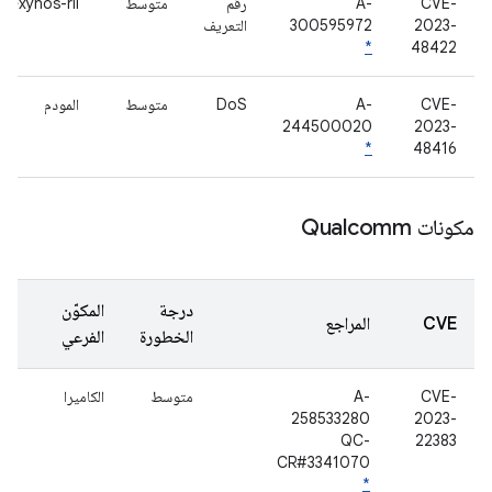
CVE-
A-
رقم
متوسط
exynos-ril
2023-
300595972
التعريف
*
48422
CVE-
A-
DoS
متوسط
المودم
244500020
2023-
*
48416
مكونات Qualcomm
درجة
المكوّن
CVE
المراجع
الخطورة
الفرعي
CVE-
A-
متوسط
الكاميرا
258533280
2023-
QC-
22383
CR#3341070
*