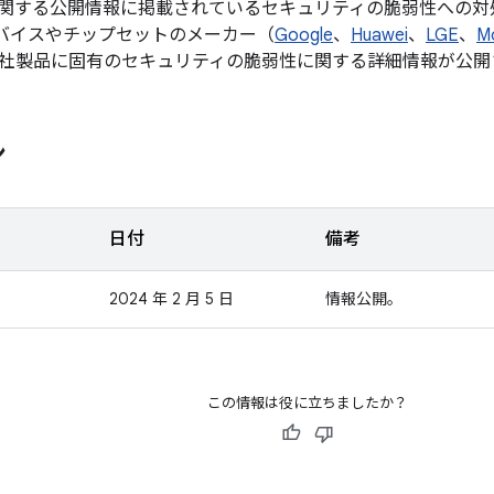
関する公開情報に掲載されているセキュリティの脆弱性への対
d デバイスやチップセットのメーカー（
Google
、
Huawei
、
LGE
、
M
社製品に固有のセキュリティの脆弱性に関する詳細情報が公開
ン
日付
備考
2024 年 2 月 5 日
情報公開。
この情報は役に立ちましたか？