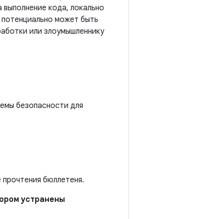
 выполнение кода, локально
б потенциально может быть
работки или злоумышленнику
темы безопасности для
е прочтения бюллетеня.
отором устранены