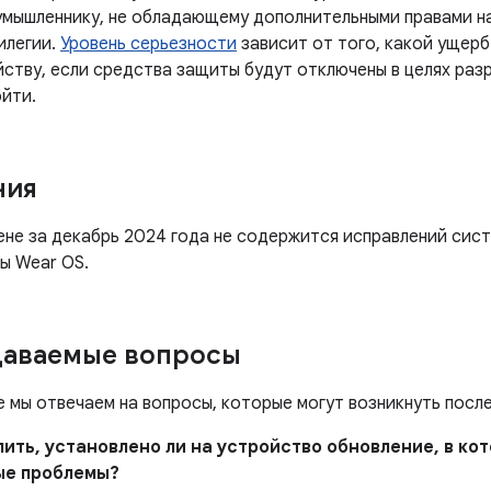
умышленнику, не обладающему дополнительными правами на
илегии.
Уровень серьезности
зависит от того, какой ущер
йству, если средства защиты будут отключены в целях раз
ойти.
ния
ене за декабрь 2024 года не содержится исправлений сис
ы Wear OS.
даваемые вопросы
е мы отвечаем на вопросы, которые могут возникнуть посл
елить, установлено ли на устройство обновление, в к
ые проблемы?