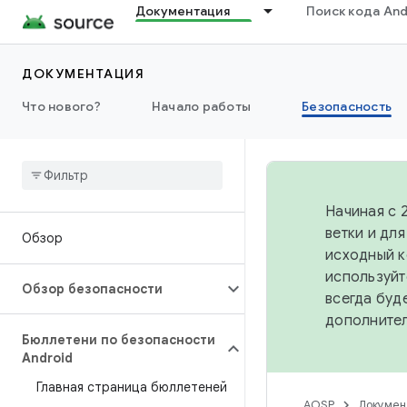
Документация
Поиск кода And
ДОКУМЕНТАЦИЯ
Что нового?
Начало работы
Безопасность
Начиная с 
ветки и дл
Обзор
исходный к
используйт
Обзор безопасности
всегда буд
дополните
Бюллетени по безопасности
Android
Главная страница бюллетеней
AOSP
Докумен