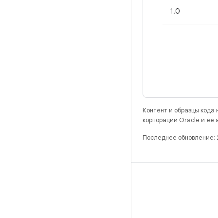
1.0
Контент и образцы кода
корпорации Oracle и ее
Последнее обновление:
РАЗРАБОТКА
Хранилище Android Repository
Требования