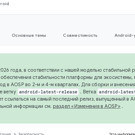
roid
Основные темы
Совместимость
Android-
2026 года, в соответствии с нашей моделью стабильной
я обеспечения стабильности платформы для экосистемы,
од в AOSP во 2-м и 4-м кварталах. Для сборки и внесени
е ветку
android-latest-release
. Ветка
android-lates
ет ссылаться на самый последний релиз, выпущенный в A
льной информации см.
раздел «Изменения в AOSP»
.
тация
Безопасность
Эта информац