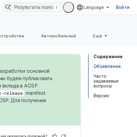
/
Войти
устройства
Автомобильный
Ещё
Содержание
Объявления
 разработки основной
Часто
 мы будем публиковать
задаваемые
я вклада в AOSP
вопросы
t-release
manifest
Версии
OSP. Для получения
ия оказалась полезной?