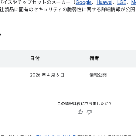
d デバイスやチップセットのメーカー（
Google
、
Huawei
、
LGE
、
M
社製品に固有のセキュリティの脆弱性に関する詳細情報が公開
ン
日付
備考
2026 年 4 月 6 日
情報公開
この情報は役に立ちましたか？