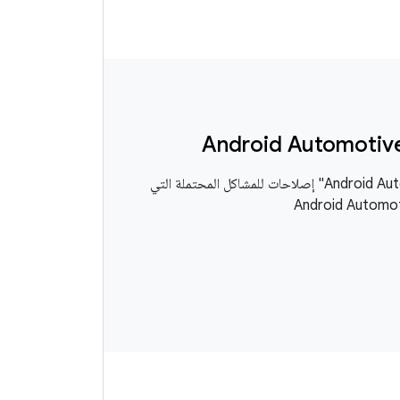
تقدّم "نشرة تحديثات نظام التشغيل Android Automotive" إصلاحات للمشاكل المحتملة التي