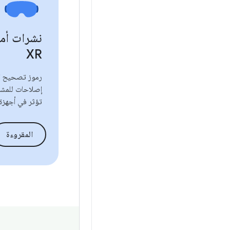
XR
رموز تصحيح الأ
إصلاحات للمشا
تؤثر في أجهزة ndroid XR
المقروءة