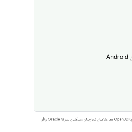
A
. إنّ Java وOpenJDK هما علامتان تجاريتان مسجَّلتان لشركة Oracle و/أو