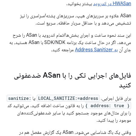
HWASan در اندروید
بیشتر بخوانید.
ASan علاوه بر سرریزهای هیپ، سرریزهای پشته/سراسری را نیز
تشخیص می‌دهد و با حداقل سربار حافظه، سریع است.
این سند نحوه ساخت و اجرای بخش‌ها/تمام اندروید با ASan را شرح
می‌دهد. اگر در حال ساخت یک برنامه SDK/NDK با ASan هستید، به
جای آن
به Address Sanitizer
مراجعه کنید.
فایل‌های اجرایی تکی را با ASan ضدعفونی
کنید
برای فایل اجرایی،
LOCAL_SANITIZE:=address
یا
sanitize:
{ address: true }
را به قانون ساخت اضافه کنید. می‌توانید کد
را برای مثال‌های موجود جستجو کنید یا سایر ضدعفونی‌کننده‌های
موجود را پیدا کنید.
وقتی یک باگ شناسایی می‌شود، ASan یک گزارش مفصل هم در