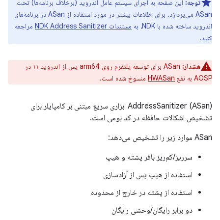
توجه:
این صفحه به اجرای سیستم عامل اندروید (برخلاف برنامه‌ها) تحت
ASan می‌پردازد. برای اطلاعات بیشتر در مورد استفاده از ASan در برنامه‌های
اندروید ساخته شده با NDK، به
مستندات NDK Address Sanitizer
مراجعه
کنید.
هشدار:
ASan برای توسعه پلتفرم روی arm64 پس از اندروید ۱۱ در
AOSP به نفع
HWASan
منسوخ شده است.
AddressSanitizer (ASan) ابزاری سریع مبتنی بر کامپایلر برای
تشخیص اشکالات حافظه در کد بومی است.
ASan موارد زیر را تشخیص می‌دهد:
سرریز/کم‌ریز بافر پشته و هیپ
استفاده از هیپ پس از آزادسازی
استفاده از پشته در خارج از محدوده
دو برابر رایگان/وحشی رایگان