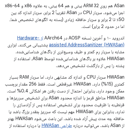
ASan هم روی ARM 32 بیتی و هم 64 بیتی، به علاوه x86 و x86-64
اجرا می‌شود. سربار CPU در ASan تقریباً 2 برابر، سربار اندازه کد بین
50٪ تا 2 برابر و سربار حافظه زیادی (بسته به الگوهای تخصیص شما،
اما در حدود 2 برابر) است.
اندروید ۱۰ و آخرین نسخه AOSP در AArch64
از Hardware-
assisted AddressSanitizer (HWASan)
پشتیبانی می‌کنند، ابزاری
مشابه با سربار رم کمتر و طیف وسیع‌تری از باگ‌های شناسایی‌شده.
HWASan علاوه بر باگ‌های شناسایی‌شده توسط ASan، استفاده از
پشته را پس از بازگشت تشخیص می‌دهد.
HWASan سربار CPU و اندازه کد مشابهی دارد، اما سربار RAM بسیار
کمتری (15%) دارد. HWASan غیرقطعی است. فقط 256 مقدار برچسب
ممکن وجود دارد، بنابراین احتمال از دست رفتن هر اشکالی 0.4% است.
HWASan مناطق قرمز با اندازه محدود ASan برای تشخیص سرریزها و
قرنطینه با ظرفیت محدود برای تشخیص استفاده پس از آزادسازی را
ندارد، بنابراین برای HWASan مهم نیست که سرریز چقدر بزرگ باشد یا
حافظه چه مدت پیش آزاد شده باشد. این باعث می‌شود HWASan بهتر
از ASan باشد. می‌توانید درباره
طراحی HWASan
یا درباره استفاده از