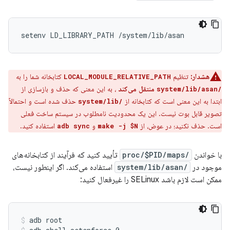
هشدار:
تنظیم
کتابخانه شما را به
LOCAL_MODULE_RELATIVE_PATH
منتقل می‌کند
، به این معنی که حذف و بازسازی از
/system/lib/asan
ابتدا به این معنی است که کتابخانه از
حذف شده است و احتمالاً
/system/lib
تصویر قابل بوت نیست. این یک محدودیت نامطلوب در سیستم ساخت فعلی
است. حذف نکنید؛ در عوض، از
و
استفاده کنید.
adb sync
make -j $N
با خواندن
/proc/$PID/maps
تأیید کنید که فرآیند از کتابخانه‌های
موجود در
/system/lib/asan
استفاده می‌کند. اگر اینطور نیست،
ممکن است لازم باشد SELinux را غیرفعال کنید:
adb root