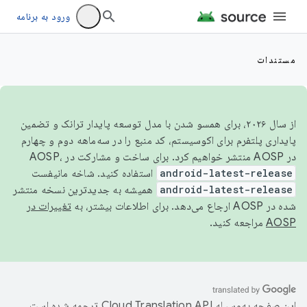
ورود به برنامه
مستندات
از سال ۲۰۲۶، برای همسو شدن با مدل توسعه پایدار ترانک و تضمین
پایداری پلتفرم برای اکوسیستم، کد منبع را در سه‌ماهه دوم و چهارم
در AOSP منتشر خواهیم کرد. برای ساخت و مشارکت در AOSP،
android-latest-release
استفاده کنید. شاخه مانیفست
android-latest-release
همیشه به جدیدترین نسخه منتشر
شده در AOSP ارجاع می‌دهد. برای اطلاعات بیشتر، به
تغییرات در
AOSP
مراجعه کنید.
این صفحه به‌وسیله
ترجمه شده است.