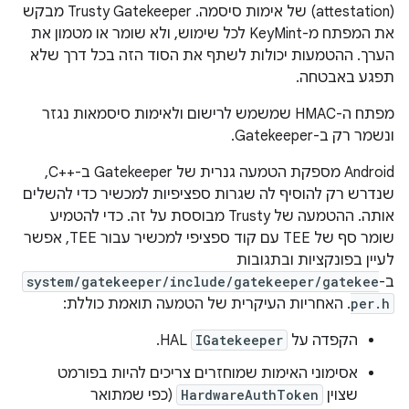
(attestation) של אימות סיסמה. ‫Trusty Gatekeeper מבקש
את המפתח מ-KeyMint לכל שימוש, ולא שומר או מטמון את
הערך. ההטמעות יכולות לשתף את הסוד הזה בכל דרך שלא
תפגע באבטחה.
מפתח ה-HMAC שמשמש לרישום ולאימות סיסמאות נגזר
ונשמר רק ב-Gatekeeper.
‫Android מספקת הטמעה גנרית של Gatekeeper ב-C++‎,
שנדרש רק להוסיף לה שגרות ספציפיות למכשיר כדי להשלים
אותה. ההטמעה של Trusty מבוססת על זה. כדי להטמיע
שומר סף של TEE עם קוד ספציפי למכשיר עבור TEE, אפשר
לעיין בפונקציות ובתגובות
ב-
system/gatekeeper/include/gatekeeper/gatekee
per.h
. האחריות העיקרית של הטמעה תואמת כוללת:
הקפדה על
IGatekeeper
HAL.
אסימוני האימות שמוחזרים צריכים להיות בפורמט
שצוין
HardwareAuthToken
(כפי שמתואר