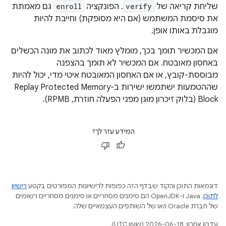
שליחת קריאה של
verify
. הפונקציה
enroll
גם מאמתת
את סיסמת המשתמש (אם היא מסופקת) וחייבת להיות
מוגבלת באותו אופן.
אם המכשיר תומך בכך, מומלץ מאוד לכתוב את מונה הכשלים
באחסון מאובטח. אם המכשיר לא תומך בהצפנה
מבוססת-קובץ, או אם האחסון המאובטח איטי מדי, יכול להיות
שההטמעות ישתמשו ישירות ב-Replay Protected Memory
Block (בלוק זיכרון מוגן מפני הפעלה חוזרת, RPMB).
המידע עזר לך?
דוגמאות התוכן והקוד שבדף הזה כפופות לרישיונות המפורטים בקטע
רישיון
לתוכן
.‏ Java ו-OpenJDK הם סימנים מסחריים או סימנים מסחריים רשומים
של חברת Oracle ו/או של השותפים העצמאיים שלה.
עדכון אחרון: 2026-06-18 (שעון UTC).