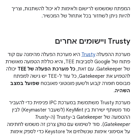
המפתח שמשמש לרישום ולאימות לא יכול להשתנות, וצריך
להיות ניתן לשחזור בכל אתחול של המכשיר.
Trusty ויישומים אחרים
מערכת ההפעלה
Trusty
היא מערכת הפעלה מהימנה עם קוד
פתוח של Google לסביבות TEE, והיא כוללת הטמעה מאושרת
של Gatekeeper. עם זאת,
כל מערכת הפעלה של TEE
יכולה
להטמיע את Gatekeeper, כל עוד ל-TEE יש גישה למפתח
מבוסס חומרה קבוע ולשעון מונוטוני מאובטח
שפועל במצב
השהיה
.
מערכת Trusty משתמשת במערכת IPC פנימית כדי להעביר
סוד משותף ישירות בין KeyMint (לשעבר Keymaster) לבין
ההטמעה של Gatekeeper ב-Trusty (ה-
Trusty
Gatekeeper
). סוד לשימוש עם טוקן צרכן זה משמש לחתימה
על אסימוני אימות שנשלחים אל Keystore כדי לספק אימות