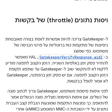
ויסות נתונים (throttle) של בקשות
ל-Gatekeeper צריכה להיות אפשרות לווסת בצורה מאובטחת
ניסיונות של מתקפות כוח ברוטליות על פרטי הכניסה של
משתמש. כפי שמוצג
ב-
GatekeeperVerifyResponse.aidl
,‏ HAL מאפשר
להחזיר פסק זמן באלפיות השנייה. הזמן הקצוב לתפוגה מודיע
ללקוח לא להתקשר שוב ל-Gatekeeper עד שתפוג תקופת
הזמן הקצוב לתפוגה. אם יש פסק זמן בהמתנה, Gatekeeper
לא אמור לטפל בבקשות.
לפני אימות סיסמת משתמש, Gatekeeper צריך לכתוב מונה
של כשלים. אם אימות הסיסמה מצליח, מונה הכשלים אמור
להתאפס. כך נמנעות התקפות שמונעות הגבלת קצב העברת
נתונים על ידי השבתת ה-MMC המוטמע (eMMC) אחרי