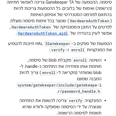
סיסמה. ההטמעה של Gatekeeper TA צריכה לאפשר חתימה
(הרשמה) ואימות של בלובים. כל ההטמעות צריכות להיות
בהתאם לפורמט הסטנדרטי של אסימון האימות
(
HardwareAuthToken
) שנוצר בכל אימות סיסמה מוצלח.
לפרטים על התוכן והסמנטיקה של
HardwareAuthToken
,
אפשר לעיין בהגדרה של
HardwareAuthToken.aidl
.
הטמעות של ספקים ב-
IGatekeeper
HAL חייבות להטמיע
את הפונקציות
enroll
ו-
verify
:
השיטה
enroll
מקבלת blob של סיסמה,
חותמת אותו ומחזירה את החתימה כ-handle. ל-
blob שמוחזר (מקריאה ל-
enroll
) צריך להיות
המבנה שמוצג
ב-
system/gatekeeper/include/gatekeepe
.
r/password_handle.h
הפונקציה
verify
צריכה להשוות את החתימה
שנוצרה על ידי הסיסמה שסופקה ולוודא שהיא
תואמת לסיסמה הרשומה.