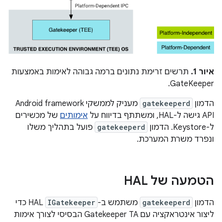
איור 1.
תרשים זרימת נתונים ברמה גבוהה לאימות באמצעות
GateKeeper.
הדמון
gatekeeperd
מעניק לממשקי Android framework
API גישה ל-HAL, ומשתתף בדיווח על
אימותים
של מכשירים
ל-Keystore. הדמון
gatekeeperd
פועל בתהליך משלו
ונפרד משרת המערכת.
הטמעה של HAL
הדמון
gatekeeperd
משתמש ב-
IGatekeeper
HAL כדי
ליצור אינטראקציה עם Gatekeeper TA הבסיסי לצורך אימות