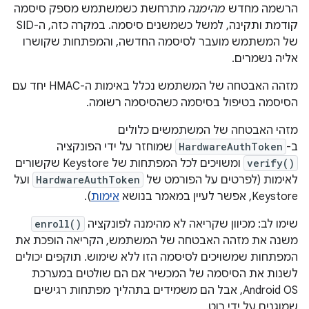
הרשמה מחדש
מהימנה
מתרחשת כשמשתמש מספק סיסמה
קודמת ותקינה, למשל כשמשנים סיסמה. במקרה כזה, ה-SID
של המשתמש מועבר לסיסמה החדשה, והמפתחות שקושרו
אליה נשמרים.
מזהה האבטחה של המשתמש נכלל באימות ה-HMAC יחד עם
הסיסמה בטיפול בסיסמה כשהסיסמה רשומה.
מזהי האבטחה של המשתמשים כלולים
ב-
HardwareAuthToken
שמוחזר על ידי הפונקציה
verify()
ומשויכים לכל המפתחות של Keystore שקשורים
לאימות (לפרטים על הפורמט של
HardwareAuthToken
ועל
Keystore, אפשר לעיין במאמר בנושא
אימות
).
שימו לב: מכיוון שקריאה לא מהימנה לפונקציה
enroll()
משנה את מזהה האבטחה של המשתמש, הקריאה הופכת את
המפתחות שמשויכים לסיסמה הזו ללא שימוש. תוקפים יכולים
לשנות את הסיסמה של המכשיר אם הם שולטים במערכת
Android OS, אבל הם משמידים בתהליך מפתחות רגישים
שמוגנים על ידי רוט.