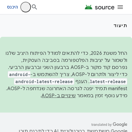
היכנס
תיעוד
החל משנת 2026, כדי להתאים למודל הפיתוח היציב שלנו
ולשמור על יציבות הפלטפורמה בסביבה העסקית,
נפרסם קוד מקור ב-AOSP ברבעון השני וברבעון הרביעי.
כדי ליצור ולתרום ל-AOSP, צריך להשתמש ב-
android-
latest-release
. הענף
android-latest-release
manifest תמיד יפנה לגרסה האחרונה שנדחפה ל-AOSP.
מידע נוסף זמין במאמר
שינויים ב-AOSP
.
‫Google משתמשת בטכנולוגיית AI כדי לתרגם תוכן