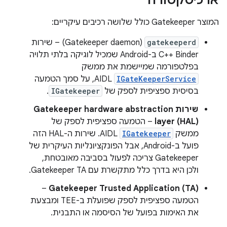
ארכיטקטורה
המוצר Gatekeeper כולל שלושה רכיבים עיקריים:
gatekeeperd
(Gatekeeper daemon) – שירות
C++ Binder ב-Android שמכיל לוגיקה בלתי תלויה
בפלטפורמה שמיישמת את ממשק
IGateKeeperService
AIDL, על סמך הטמעה
בסיסית ספציפית לספק של
IGatekeeper
.
שירות Gatekeeper hardware abstraction
layer (HAL)
– הטמעה ספציפית לספק של
ממשק
IGatekeeper
AIDL. שירות ה-HAL הזה
פועל ב-Android, אבל הפונקציונליות העיקרית של
Gatekeeper צריכה לפעול בסביבה מאובטחת,
ולכן היא בדרך כלל מתקשרת עם Gatekeeper TA.
–
Gatekeeper Trusted Application (TA)
הטמעה ספציפית לספק שפועלת ב-TEE ומבצעת
את האימות בפועל של הסיסמה או התבנית.