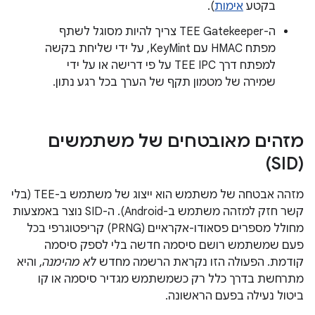
בקטע
אימות
).
ה-TEE Gatekeeper צריך להיות מסוגל לשתף
מפתח HMAC עם KeyMint, על ידי שליחת בקשה
למפתח דרך TEE IPC על פי דרישה או על ידי
שמירה של מטמון תקף של הערך בכל רגע נתון.
מזהים מאובטחים של משתמשים
(SID)
מזהה אבטחה של משתמש הוא ייצוג של משתמש ב-TEE (בלי
קשר חזק למזהה משתמש ב-Android). ה-SID נוצר באמצעות
מחולל מספרים פסאודו-אקראיים (PRNG) קריפטוגרפי בכל
פעם שמשתמש רושם סיסמה חדשה בלי לספק סיסמה
קודמת. הפעולה הזו נקראת הרשמה מחדש
לא מהימנה
, והיא
מתרחשת בדרך כלל רק כשמשתמש מגדיר סיסמה או קו
ביטול נעילה בפעם הראשונה.