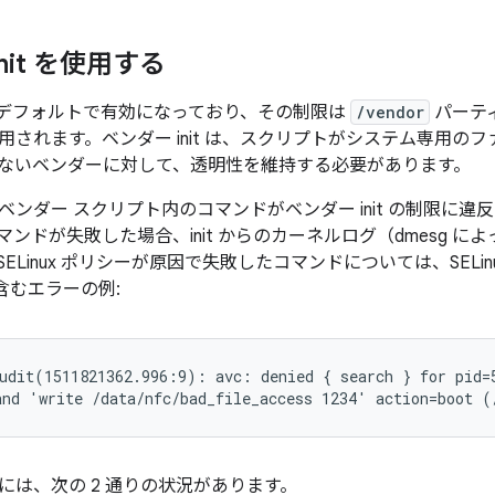
nit を使用する
t はデフォルトで有効になっており、その制限は
/vendor
パーティ
用されます。ベンダー init は、スクリプトがシステム専用の
ないベンダーに対して、透明性を維持する必要があります。
ベンダー スクリプト内のコマンドがベンダー init の制限に
ンドが失敗した場合、init からのカーネルログ（dmesg 
ELinux ポリシーが原因で失敗したコマンドについては、SELi
査を含むエラーの例:
udit(1511821362.996:9): avc: denied { search } for pid=
nd 'write /data/nfc/bad_file_access 1234' action=boot (
には、次の 2 通りの状況があります。