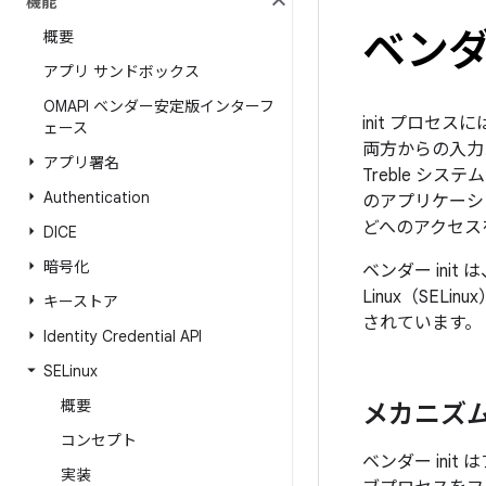
機能
ベンダー
概要
アプリ サンドボックス
OMAPI ベンダー安定版インターフ
init プロ
ェース
両方からの入力
アプリ署名
Treble シ
Authentication
のアプリケーシ
どへのアクセスを
DICE
暗号化
ベンダー init
は
Linux（SELi
キーストア
されています。
Identity Credential API
SELinux
概要
メカニズ
コンセプト
ベンダー ini
実装