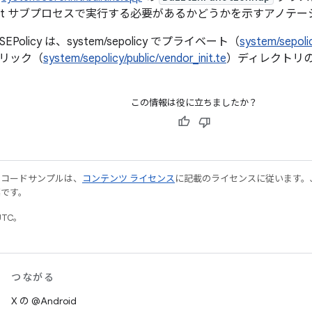
init サブプロセスで実行する必要があるかどうかを示すアノテ
 SEPolicy は、system/sepolicy でプライベート（
system/sepolic
リック（
system/sepolicy/public/vendor_init.te
）ディレクトリ
この情報は役に立ちましたか？
やコードサンプルは、
コンテンツ ライセンス
に記載のライセンスに従います。Java
標です。
UTC。
つながる
X の @Android