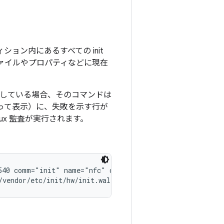
ション内にあるすべての init
ファイルやプロパティなどに現在
違反している場合、そのコマンドは
によって表示）に、失敗を示す行が
nux 監査が実行されます。
540 comm="init" name="nfc" dev="sda45" ino=1310721 scont
/vendor/etc/init/hw/init.walleye.rc:422) took 2ms and f