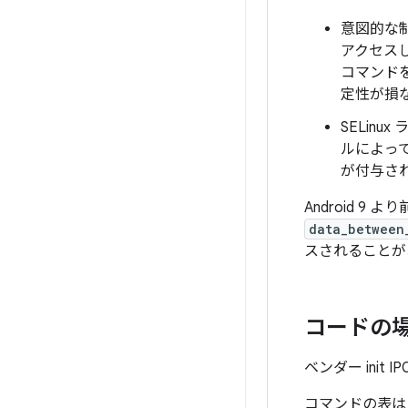
意図的な
アクセスし
コマンドを
定性が損
SELin
ルによっ
が付与さ
Android 
data_between
スされることが
コードの
ベンダー init
コマンドの表