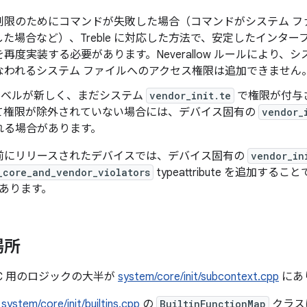
制限のためにコマンドが失敗した場合（コマンドがシステム フ
た場合など）、Treble に対応した方法で、安定したインタ
再度実装する必要があります。Neverallow ルールにより、シ
なわれるシステム ファイルへのアクセス権限は追加できません
ux ラベルが新しく、まだシステム
vendor_init.te
で権限が付与され
て権限が除外されていない場合には、デバイス固有の
vendor_
れる場合があります。
9 より前にリリースされたデバイスでは、デバイス固有の
vendor_in
_core_and_vendor_violators
typeattribute を追加すること
あります。
場所
 IPC 用のロジックの大半が
system/core/init/subcontext.cpp
にあ
は
system/core/init/builtins.cpp
の
BuiltinFunctionMap
クラス