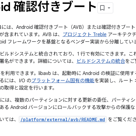
roid 確認付きブート
.0 以降には、Android 確認付きブート（AVB）または確認付きブ
が含まれています。AVB は、
プロジェクト Treble
アーキテクチ
droid フレームワークを基盤となるベンダー実装から分離してい
roid ビルドシステムと統合されており、1 行で有効にできます。これ
署名ができます。詳細については、
ビルドシステムの統合
をご
avb を利用できます。libavb は、起動時に Android の検証に使用
には、I/O の
プラットフォーム固有の機能
を実装し、ルート 
の取得と設定を行います。
役割には、複数のパーティションに対する更新の委任、パーティ
る Android バージョンにロールバックする攻撃からの保護
いては、
/platform/external/avb/README.md
をご覧くだ