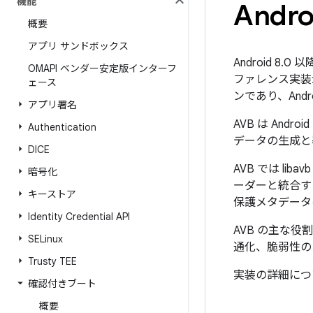
機能
And
概要
アプリ サンドボックス
Android 8
OMAPI ベンダー安定版インターフ
ファレンス実装
ェース
ンであり、An
アプリ署名
AVB は And
Authentication
データの生成と
DICE
AVB では lib
暗号化
ーダーと統合する
キーストア
保護メタデータ
Identity Credential API
AVB の主な
SELinux
通化、脆弱性のあ
Trusty TEE
実装の詳細につ
確認付きブート
概要