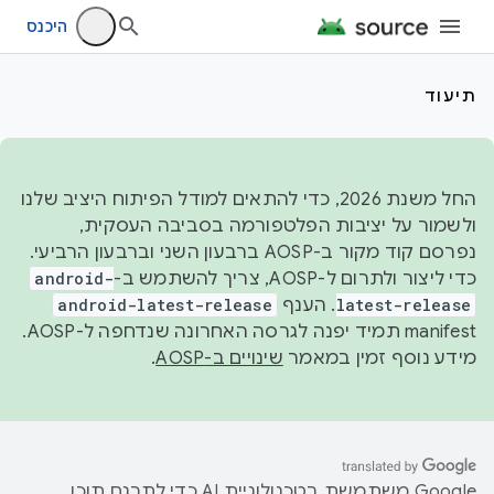
היכנס
תיעוד
החל משנת 2026, כדי להתאים למודל הפיתוח היציב שלנו
ולשמור על יציבות הפלטפורמה בסביבה העסקית,
נפרסם קוד מקור ב-AOSP ברבעון השני וברבעון הרביעי.
כדי ליצור ולתרום ל-AOSP, צריך להשתמש ב-
android-
latest-release
. הענף
android-latest-release
manifest תמיד יפנה לגרסה האחרונה שנדחפה ל-AOSP.
מידע נוסף זמין במאמר
שינויים ב-AOSP
.
‫Google משתמשת בטכנולוגיית AI כדי לתרגם תוכן