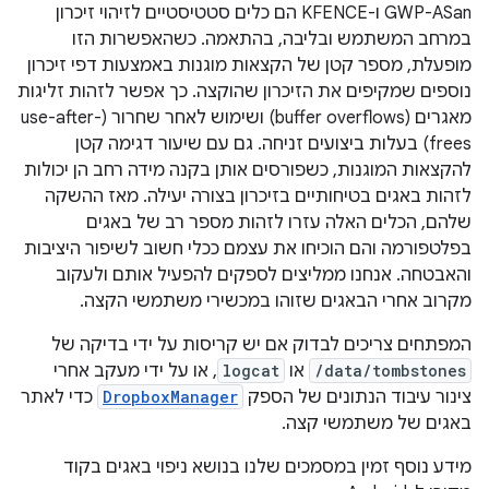
GWP-ASan ו-KFENCE הם כלים סטטיסטיים לזיהוי זיכרון
במרחב המשתמש ובליבה, בהתאמה. כשהאפשרות הזו
מופעלת, מספר קטן של הקצאות מוגנות באמצעות דפי זיכרון
נוספים שמקיפים את הזיכרון שהוקצה. כך אפשר לזהות זליגות
מאגרים (buffer overflows) ושימוש לאחר שחרור (use-after-
frees) בעלות ביצועים זניחה. גם עם שיעור דגימה קטן
להקצאות המוגנות, כשפורסים אותן בקנה מידה רחב הן יכולות
לזהות באגים בטיחותיים בזיכרון בצורה יעילה. מאז ההשקה
שלהם, הכלים האלה עזרו לזהות מספר רב של באגים
בפלטפורמה והם הוכיחו את עצמם ככלי חשוב לשיפור היציבות
והאבטחה. אנחנו ממליצים לספקים להפעיל אותם ולעקוב
מקרוב אחרי הבאגים שזוהו במכשירי משתמשי הקצה.
המפתחים צריכים לבדוק אם יש קריסות על ידי בדיקה של
/data/tombstones
או
logcat
, או על ידי מעקב אחרי
צינור עיבוד הנתונים של הספק
DropboxManager
כדי לאתר
באגים של משתמשי קצה.
מידע נוסף זמין במסמכים שלנו בנושא ניפוי באגים בקוד