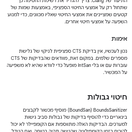
התיעוד של Clang. צריך להגדיר את רשימת החסימה כך
שתחול רק על אמצעי החיטוי הספציפי, באמצעות שמות של
קטעים שמציינים את אמצעי החיטוי שאליו מכוונים, כדי למנוע
השפעה על אמצעי חיטוי אחרים.
אימות
נכון לעכשיו, אין בדיקת CTS ספציפית לניקוי של גלישת
מספרים שלמים. במקום זאת, מוודאים שהבדיקות של CTS
עוברות עם או בלי IntSan מופעל כדי לוודא שהיא לא משפיעה
על המכשיר.
חיטוי גבולות
‫BoundsSanitizer‏ (BoundSan) מוסיף מכשור לקבצים
בינאריים כדי להוסיף בדיקות של גבולות סביב גישות
למערכים. הבדיקות האלה מתווספות אם הקומפיילר לא יכול
להוכיח בזמן הקומפילציה שהגישה תהיה בטוחה, ואם הגודל