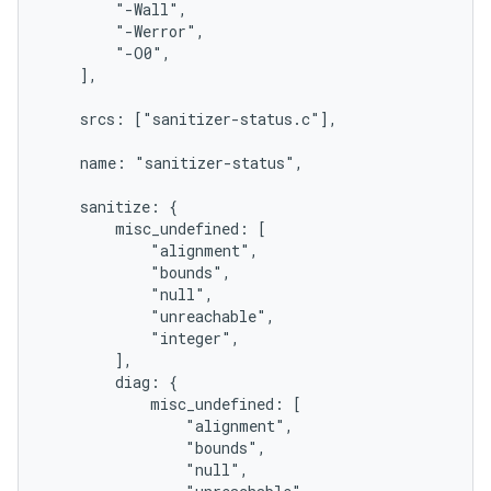
        "-Wall",

        "-Werror",

        "-O0",

    ],

    srcs: ["sanitizer-status.c"],

    name: "sanitizer-status",

    sanitize: {

        misc_undefined: [

            "alignment",

            "bounds",

            "null",

            "unreachable",

            "integer",

        ],

        diag: {

            misc_undefined: [

                "alignment",

                "bounds",

                "null",
