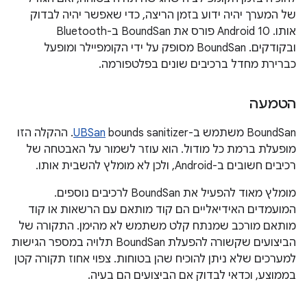
של המערך יהיה ידוע בזמן הריצה, כדי שאפשר יהיה לבדוק
אותו. ‫Android 10 פורס את BoundSan ב-Bluetooth
ובקודקים. ‫BoundSan מסופק על ידי הקומפיילר ומופעל
כברירת מחדל ברכיבים שונים בפלטפורמה.
הטמעה
‫BoundSan משתמש ב-
UBSan
bounds sanitizer. ההקלה הזו
מופעלת ברמת כל מודול. הוא עוזר לשמור על האבטחה של
רכיבים חשובים ב-Android, ולכן לא מומלץ להשבית אותו.
מומלץ מאוד להפעיל את BoundSan לרכיבים נוספים.
המועמדים האידיאליים הם קוד מותאם עם הרשאות או קוד
מותאם מורכב שמנתח קלט משתמש לא מהימן. התקורה של
הביצועים שקשורה להפעלת BoundSan תלויה במספר הגישות
למערכים שלא ניתן להוכיח שהן בטוחות. צפוי אחוז תקורה קטן
בממוצע, וכדאי לבדוק אם הביצועים הם בעיה.