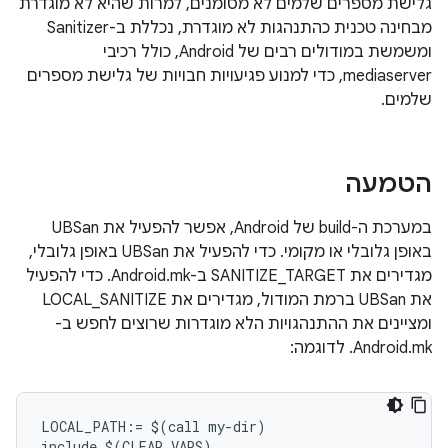
גלישת מספרים שלמים לא מסומנים, למרות שהיא לא מוגדרת
מבחינה טכנית כהתנהגות לא מוגדרת, נכללת ב-Sanitizer
ומשמשת במודולים רבים של Android, כולל רכיבי
mediaserver, כדי למנוע פגיעויות חבויות של גלישת מספרים
שלמים.
הטמעה
במערכת ה-build של Android, אפשר להפעיל את UBSan
באופן גלובלי או מקומי. כדי להפעיל את UBSan באופן גלובלי,
מגדירים את SANITIZE_TARGET ב-Android.mk. כדי להפעיל
את UBSan ברמת המודול, מגדירים את LOCAL_SANITIZE
ומציינים את ההתנהגויות הלא מוגדרות שרוצים לחפש ב-
Android.mk. לדוגמה:
LOCAL_PATH:= $(call my-dir)

include $(CLEAR_VARS)
