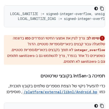
LOCAL_SANITIZE
:=
signed
-
integer
-
overflow
,
unsigne
LOCAL_SANITIZE_DIAG
:=
signed
-
integer
-
overflow
שימו לב
: צריך לציין את אמצעי החיטוי הנפרדים
כמו
בדוגמה
שלמעלה עבור קבצים בינאריים/ספריות סטטיים. הדגל
לא תומך בקבצים בינאריים/ספריות סטטיים.
integer_overflow
כשמציינים כל אחד בנפרד, צריך להשתמש גם ב-sanitizers חתומים
וגם ב-sanitizers לא חתומים.
תמיכה ב-Int
San בקובצי שרטוטים
כדי להפעיל ניקוי של הצפת מספרים שלמים בקובץ תוכנית,
כמו
/platform/external/libnl/Android.bp
, מוסיפים: