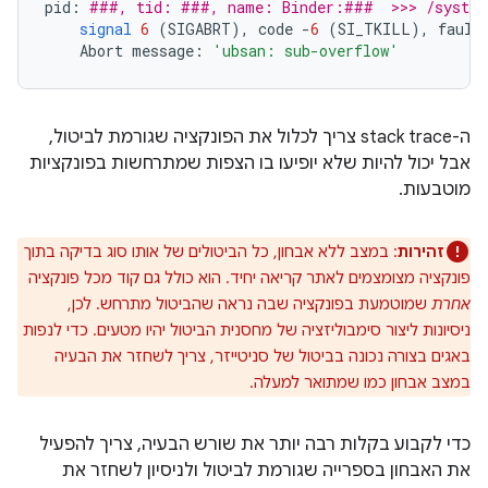
pid
:
###, tid: ###, name: Binder:###  >>> /system
signal
6
(
SIGABRT
),
code
-
6
(
SI_TKILL
),
fault
Abort
message
:
'ubsan: sub-overflow'
ה-stack trace צריך לכלול את הפונקציה שגורמת לביטול,
אבל יכול להיות שלא יופיעו בו הצפות שמתרחשות בפונקציות
מוטבעות.
זהירות
: במצב ללא אבחון, כל הביטולים של אותו סוג בדיקה בתוך
פונקציה מצומצמים לאתר קריאה יחיד. הוא כולל גם קוד מכל פונקציה
אחרת
שמוטמעת בפונקציה שבה נראה שהביטול מתרחש. לכן,
ניסיונות ליצור סימבוליזציה של מחסנית הביטול יהיו מטעים. כדי לנפות
באגים בצורה נכונה בביטול של סניטייזר, צריך לשחזר את הבעיה
במצב אבחון כמו שמתואר למעלה.
כדי לקבוע בקלות רבה יותר את שורש הבעיה, צריך להפעיל
את האבחון בספרייה שגורמת לביטול ולניסיון לשחזר את