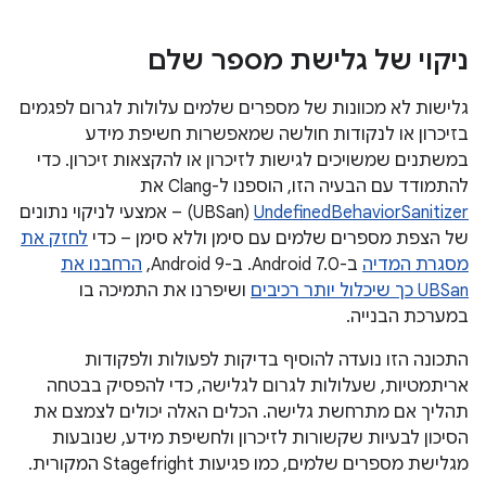
ניקוי של גלישת מספר שלם
גלישות לא מכוונות של מספרים שלמים עלולות לגרום לפגמים
בזיכרון או לנקודות חולשה שמאפשרות חשיפת מידע
במשתנים שמשויכים לגישות לזיכרון או להקצאות זיכרון. כדי
להתמודד עם הבעיה הזו, הוספנו ל-Clang את
UndefinedBehaviorSanitizer
‏(UBSan) – אמצעי לניקוי נתונים
של הצפת מספרים שלמים עם סימן וללא סימן – כדי
לחזק את
מסגרת המדיה
ב-Android 7.0. ב-Android 9,
הרחבנו את
UBSan כך שיכלול יותר רכיבים
ושיפרנו את התמיכה בו
במערכת הבנייה.
התכונה הזו נועדה להוסיף בדיקות לפעולות ולפקודות
אריתמטיות, שעלולות לגרום לגלישה, כדי להפסיק בבטחה
תהליך אם מתרחשת גלישה. הכלים האלה יכולים לצמצם את
הסיכון לבעיות שקשורות לזיכרון ולחשיפת מידע, שנובעות
מגלישת מספרים שלמים, כמו פגיעות Stagefright המקורית.