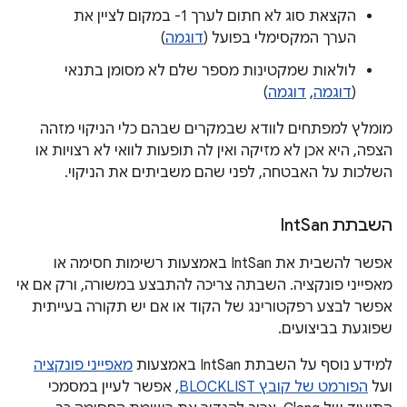
הקצאת סוג לא חתום לערך ‎-1 במקום לציין את
הערך המקסימלי בפועל (
דוגמה
)
לולאות שמקטינות מספר שלם לא מסומן בתנאי
(
דוגמה
,
דוגמה
)
מומלץ למפתחים לוודא שבמקרים שבהם כלי הניקוי מזהה
הצפה, היא אכן לא מזיקה ואין לה תופעות לוואי לא רצויות או
השלכות על האבטחה, לפני שהם משביתים את הניקוי.
השבתת Int
San
אפשר להשבית את IntSan באמצעות רשימות חסימה או
מאפייני פונקציה. השבתה צריכה להתבצע במשורה, ורק אם אי
אפשר לבצע רפקטורינג של הקוד או אם יש תקורה בעייתית
שפוגעת בביצועים.
למידע נוסף על השבתת IntSan באמצעות
מאפייני פונקציה
ועל
הפורמט של קובץ BLOCKLIST
, אפשר לעיין במסמכי