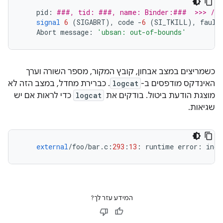
pid
:
###, tid: ###, name: Binder:###  >>> /sy
signal
6
(
SIGABRT
),
code
-
6
(
SI_TKILL
),
fault
Abort
message
:
'ubsan: out-of-bounds'
כשמריצים במצב אבחון, קובץ המקור, מספר השורה וערך
האינדקס מודפסים ב-
logcat
. כברירת מחדל, במצב הזה לא
מוצגת הודעת ביטול. בודקים את
logcat
כדי לראות אם יש
שגיאות.
external
/
foo
/
bar
.
c
:
293
:
13
:
runtime
error
:
inde
המידע עזר לך?