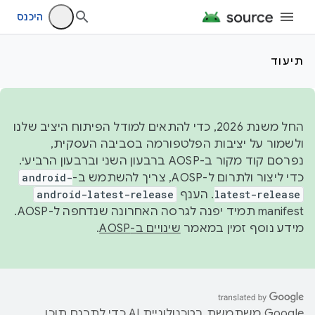
היכנס
תיעוד
החל משנת 2026, כדי להתאים למודל הפיתוח היציב שלנו
ולשמור על יציבות הפלטפורמה בסביבה העסקית,
נפרסם קוד מקור ב-AOSP ברבעון השני וברבעון הרביעי.
כדי ליצור ולתרום ל-AOSP, צריך להשתמש ב-
android-
latest-release
. הענף
android-latest-release
manifest תמיד יפנה לגרסה האחרונה שנדחפה ל-AOSP.
מידע נוסף זמין במאמר
שינויים ב-AOSP
.
‫Google משתמשת בטכנולוגיית AI כדי לתרגם תוכן