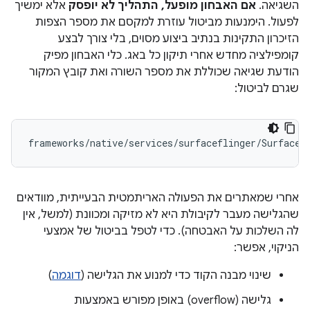
השגיאה.
אם האבחון מופעל, התהליך לא יופסק
אלא ימשיך
לפעול. הימנעות מביטול עוזרת למקסם את מספר הצפות
הזיכרון התקינות בנתיב ביצוע מסוים, בלי צורך לבצע
קומפילציה מחדש אחרי תיקון כל באג. כלי האבחון מפיק
הודעת שגיאה שכוללת את מספר השורה ואת קובץ המקור
שגרם לביטול:
frameworks
/
native
/
services
/
surfaceflinger
/
SurfaceF
אחרי שמאתרים את הפעולה האריתמטית הבעייתית, מוודאים
שהגלישה מעבר לקיבולת היא לא מזיקה ומכוונת (למשל, אין
לה השלכות על האבטחה). כדי לטפל בביטול של אמצעי
הניקוי, אפשר:
שינוי מבנה הקוד כדי למנוע את הגלישה (
דוגמה
)
גלישה (overflow) באופן מפורש באמצעות