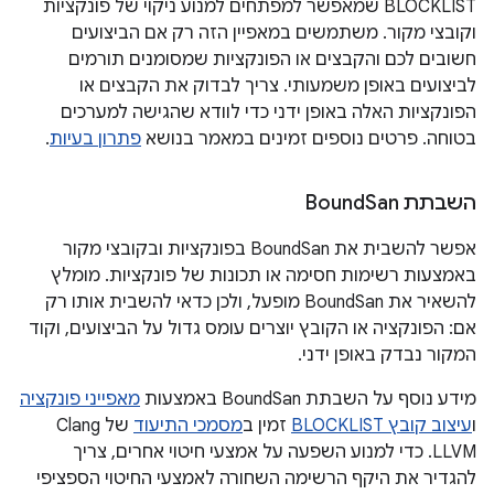
BLOCKLIST שמאפשר למפתחים למנוע ניקוי של פונקציות
וקובצי מקור. משתמשים במאפיין הזה רק אם הביצועים
חשובים לכם והקבצים או הפונקציות שמסומנים תורמים
לביצועים באופן משמעותי. צריך לבדוק את הקבצים או
הפונקציות האלה באופן ידני כדי לוודא שהגישה למערכים
בטוחה. פרטים נוספים זמינים במאמר בנושא
פתרון בעיות
.
השבתת Bound
San
אפשר להשבית את BoundSan בפונקציות ובקובצי מקור
באמצעות רשימות חסימה או תכונות של פונקציות. מומלץ
להשאיר את BoundSan מופעל, ולכן כדאי להשבית אותו רק
אם: הפונקציה או הקובץ יוצרים עומס גדול על הביצועים, וקוד
המקור נבדק באופן ידני.
מידע נוסף על השבתת BoundSan באמצעות
מאפייני פונקציה
ו
עיצוב קובץ BLOCKLIST
זמין ב
מסמכי התיעוד
של Clang
LLVM. כדי למנוע השפעה על אמצעי חיטוי אחרים, צריך
להגדיר את היקף הרשימה השחורה לאמצעי החיטוי הספציפי