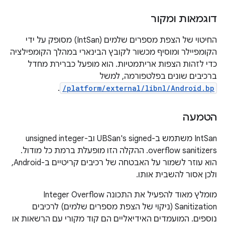
דוגמאות ומקור
החיטוי של הצפת מספרים שלמים (IntSan) מסופק על ידי
הקומפיילר ומוסיף מכשור לקובץ הבינארי במהלך הקומפילציה
כדי לזהות הצפות אריתמטיות. הוא מופעל כברירת מחדל
ברכיבים שונים בפלטפורמה, למשל
.
/platform/external/libnl/Android.bp
הטמעה
‫IntSan משתמש ב-UBSan's signed וב-unsigned integer
overflow sanitizers. ההקלה הזו מופעלת ברמת כל מודול.
הוא עוזר לשמור על האבטחה של רכיבים קריטיים ב-Android,
ולכן אסור להשבית אותו.
מומלץ מאוד להפעיל את התכונה Integer Overflow
Sanitization (ניקוי של הצפת מספרים שלמים) לרכיבים
נוספים. המועמדים האידיאליים הם קוד מקורי עם הרשאות או