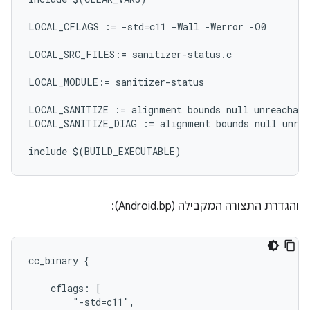
LOCAL_CFLAGS := -std=c11 -Wall -Werror -O0

LOCAL_SRC_FILES:= sanitizer-status.c

LOCAL_MODULE:= sanitizer-status

LOCAL_SANITIZE := alignment bounds null unreachable
LOCAL_SANITIZE_DIAG := alignment bounds null unrea
והגדרת התצורה המקבילה (Android.bp):
cc_binary {

    cflags: [

        "-std=c11",
