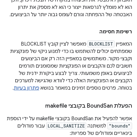
האבחון לא מבטל את הפעולה במקרה של הצפת זיכרון, ולכן
הוא לא מומלץ לגרסאות ייצור כי הוא לא מספק את יתרון
האבטחה של ההפחתה וגורם לעומס גבוה יותר על הביצועים.
רשימת חסימה
המאפיין
BLOCKLIST
מאפשר לציין קובץ BLOCKLIST
שמפתחים יכולים להשתמש בו כדי למנוע ניקוי של פונקציות
וקבצי מקור. משתמשים במאפיין הזה רק אם הביצועים
חשובים לכם והקבצים או הפונקציות שמסומנים תורמים
לביצועים באופן משמעותי. צריך לבצע ביקורת ידנית של
הקבצים או הפונקציות האלה כדי לוודא שהגישה למערכים
בטוחה. פרטים נוספים זמינים במאמר בנושא
פתרון בעיות
.
הפעלת Bound
San בקובצי makefile
אפשר להפעיל את BoundSan בקובצי makefile על ידי הוספת
"bounds"
למשתנה
LOCAL_SANITIZE
עבור מודולים
בינאריים ומודולים של ספריות: