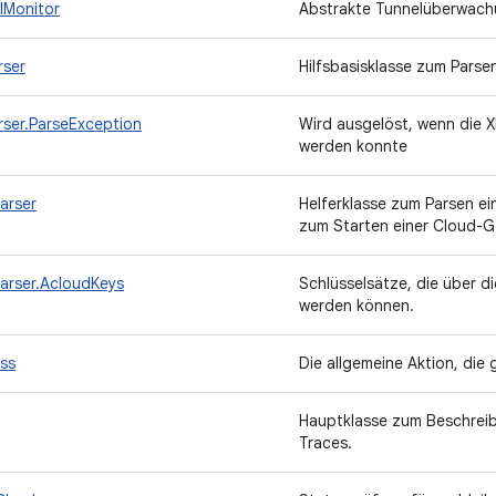
lMonitor
Abstrakte Tunnelüberwach
rser
Hilfsbasisklasse zum Pars
rser.ParseException
Wird ausgelöst, wenn die 
werden konnte
arser
Helferklasse zum Parsen ei
zum Starten einer Cloud-G
arser.AcloudKeys
Schlüsselsätze, die über d
werden können.
ss
Die allgemeine Aktion, die
Hauptklasse zum Beschreib
Traces.