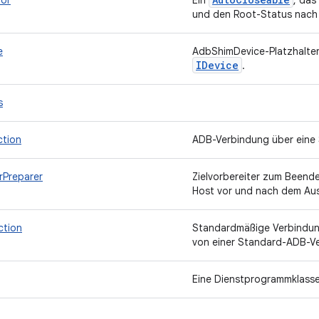
or
Ein
, das
und den Root-Status nach 
e
AdbShimDevice-Platzhalter
IDevice
.
s
tion
ADB-Verbindung über eine
Preparer
Zielvorbereiter zum Beend
Host vor und nach dem Au
tion
Standardmäßige Verbindung
von einer Standard-ADB-V
Eine Dienstprogrammklass