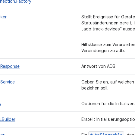
ection.Factory
ker
Stellt Ereignisse für Gerä
Statusänderungen bereit, 
„adb track-devices“ ausge
Hilfsklasse zum Verarbeite
Verbindungen zu adb.
bResponse
Antwort von ADB.
Service
Geben Sie an, auf welchen
beziehen soll.
s
Optionen für die Initialis
.Builder
Erstellt Initialisierungsopt
Auto
Closeable