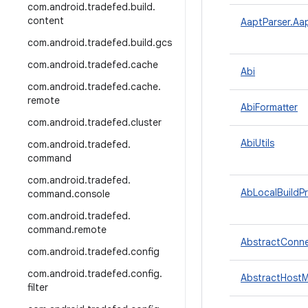
com
.
android
.
tradefed
.
build
.
content
AaptParser.Aa
com
.
android
.
tradefed
.
build
.
gcs
com
.
android
.
tradefed
.
cache
Abi
com
.
android
.
tradefed
.
cache
.
remote
AbiFormatter
com
.
android
.
tradefed
.
cluster
AbiUtils
com
.
android
.
tradefed
.
command
com
.
android
.
tradefed
.
AbLocalBuildPr
command
.
console
com
.
android
.
tradefed
.
command
.
remote
AbstractConne
com
.
android
.
tradefed
.
config
com
.
android
.
tradefed
.
config
.
AbstractHostM
filter