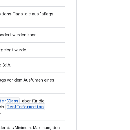
tions-Flags, die aus `aflags
eändert werden kann.
stgelegt wurde.
g (d.h.
lags vor dem Ausführen eines
ter
Class
, aber für die
Test
Information
ein
-
n.
der das Minimum, Maximum, den