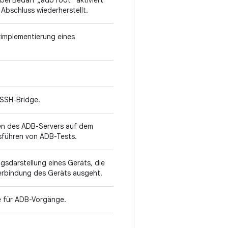
 bei Bedarf „adb root“ aktiviert
Abschluss wiederherstellt.
implementierung eines
 SSH-Bridge.
en des ADB-Servers auf dem
sführen von ADB-Tests.
sdarstellung eines Geräts, die
erbindung des Geräts ausgeht.
e für ADB-Vorgänge.