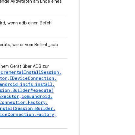
ende Aktivitäten am Ende eines
ird, wenn adb einen Befehl
eräts, wie er vom Befehl „adb
einem Gerät über ADB zur
ncremental
Install
Session
.
tor
,
IDevice
Connection
.
android
.
incfs
.
install
.
sion
.
Builder#
execute(
Executor
,
com
.
android
.
Connection
.
Factory
,
Install
Session
.
Builder
.
ice
Connection
.
Factory
,