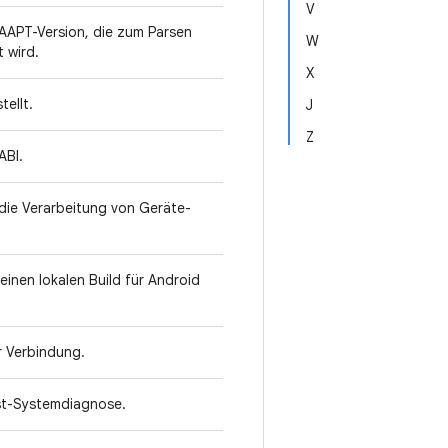
V
 AAPT-Version, die zum Parsen
W
t wird.
X
stellt.
J
Z
ABI.
die Verarbeitung von Geräte-
 einen lokalen Build für Android
r Verbindung.
ost-Systemdiagnose.