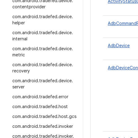
com
.
android
.
tradefed
.
device
.
ActivityStatus
contentprovider
com
.
android
.
tradefed
.
device
.
helper
AdbCommandRe
com
.
android
.
tradefed
.
device
.
internal
AdbDevice
com
.
android
.
tradefed
.
device
.
metric
com
.
android
.
tradefed
.
device
.
AdbDeviceCon
recovery
com
.
android
.
tradefed
.
device
.
server
com
.
android
.
tradefed
.
error
com
.
android
.
tradefed
.
host
com
.
android
.
tradefed
.
host
.
gcs
com
.
android
.
tradefed
.
invoker
com
.
android
.
tradefed
.
invoker
.