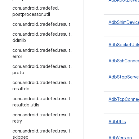
AdbRootElevat
com
.
android
.
tradefed
.
postprocessor
.
util
AdbShimDevic
com
.
android
.
tradefed
.
result
com
.
android
.
tradefed
.
result
.
ddmlib
AdbSocketUtil
com
.
android
.
tradefed
.
result
.
error
AdbSshConnec
com
.
android
.
tradefed
.
result
.
proto
AdbStopServer
com
.
android
.
tradefed
.
result
.
resultdb
com
.
android
.
tradefed
.
result
.
AdbTcpConnec
resultdb
.
utils
com
.
android
.
tradefed
.
result
.
retry
AdbUtils
com
.
android
.
tradefed
.
result
.
skipped
AdbVersion