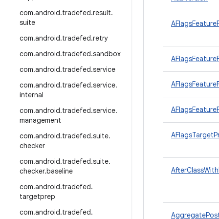
com
.
android
.
tradefed
.
result
.
suite
AFlagsFeature
com
.
android
.
tradefed
.
retry
com
.
android
.
tradefed
.
sandbox
AFlagsFeatureF
com
.
android
.
tradefed
.
service
AFlagsFeatureF
com
.
android
.
tradefed
.
service
.
internal
AFlagsFeatureF
com
.
android
.
tradefed
.
service
.
management
AFlagsTargetP
com
.
android
.
tradefed
.
suite
.
checker
com
.
android
.
tradefed
.
suite
.
AfterClassWith
checker
.
baseline
com
.
android
.
tradefed
.
targetprep
com
.
android
.
tradefed
.
AggregatePos