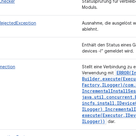
Checker
Statusprüfung für verbleib
Moduls.
jectedException
Ausnahme, die ausgelöst w
ablehnt.
Enthält den Status eines G
devices -l“ gemeldet wird.
nection
Stellt eine Verbindung zu 
ERROR(
I
Verwendung mit
Builder
.
execute(
Execu
Factory
,
ILogger)
/
com
.
Incremental
Install
Ses
java
.
util
.
concurrent
.
incfs
.
install
.
IDevice
ILogger) Incremental
execute(
Executor
,
IDev
ILogger))
dar.