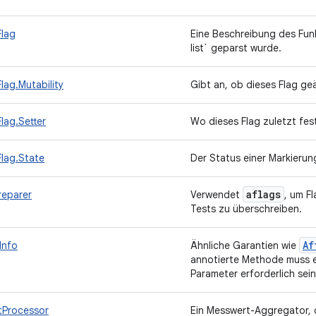
Flag
Eine Beschreibung des Funk
list` geparst wurde.
lag.Mutability
Gibt an, ob dieses Flag g
lag.Setter
Wo dieses Flag zuletzt fe
lag.State
Der Status einer Markierun
aflags
reparer
Verwendet
, um F
Tests zu überschreiben.
Af
Info
Ähnliche Garantien wie
annotierte Methode muss 
Parameter erforderlich sei
tProcessor
Ein Messwert-Aggregator, 