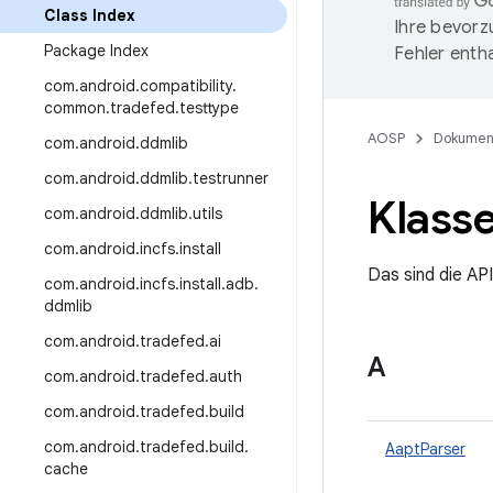
Class Index
Ihre bevorz
Package Index
Fehler entha
com
.
android
.
compatibility
.
common
.
tradefed
.
testtype
AOSP
Dokumen
com
.
android
.
ddmlib
com
.
android
.
ddmlib
.
testrunner
Klasse
com
.
android
.
ddmlib
.
utils
com
.
android
.
incfs
.
install
Das sind die AP
com
.
android
.
incfs
.
install
.
adb
.
ddmlib
com
.
android
.
tradefed
.
ai
A
com
.
android
.
tradefed
.
auth
com
.
android
.
tradefed
.
build
com
.
android
.
tradefed
.
build
.
AaptParser
cache