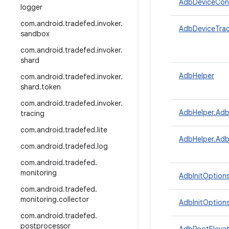
AdbDeviceConn
logger
com
.
android
.
tradefed
.
invoker
.
AdbDeviceTrac
sandbox
com
.
android
.
tradefed
.
invoker
.
shard
AdbHelper
com
.
android
.
tradefed
.
invoker
.
shard
.
token
com
.
android
.
tradefed
.
invoker
.
AdbHelper.Ad
tracing
com
.
android
.
tradefed
.
lite
AdbHelper.Adb
com
.
android
.
tradefed
.
log
com
.
android
.
tradefed
.
monitoring
AdbInitOption
com
.
android
.
tradefed
.
monitoring
.
collector
AdbInitOptions
com
.
android
.
tradefed
.
postprocessor