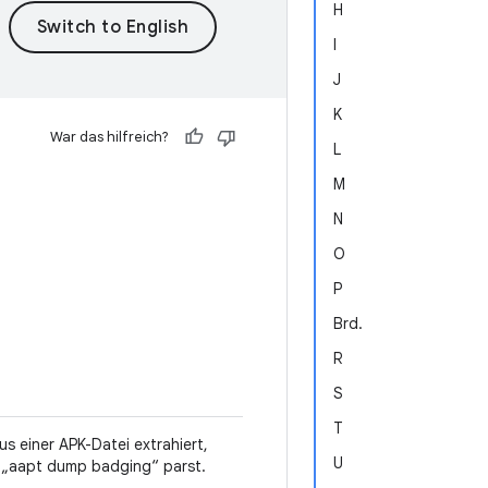
H
I
J
K
War das hilfreich?
L
M
N
O
P
Brd.
R
S
T
us einer APK-Datei extrahiert,
U
n „aapt dump badging“ parst.