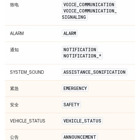
VOICE
_
COMMUNICATION
致电
VOICE
_
COMMUNICATION
_
SIGNALING
ALARM
ALARM
NOTIFICATION
通知
NOTIFICATION
_
*
ASSISTANCE
_
SONIFICATION
SYSTEM_SOUND
EMERGENCY
紧急
SAFETY
安全
VEHICLE
_
STATUS
VEHICLE_STATUS
ANNOUNCEMENT
公告