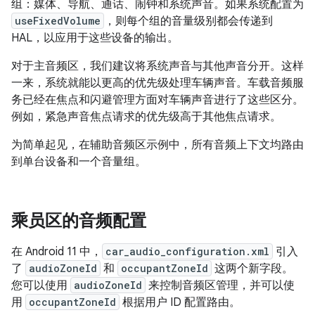
组：媒体、导航、通话、闹钟和系统声音。如果系统配置为
useFixedVolume
，则每个组的音量级别都会传递到
HAL，以应用于这些设备的输出。
对于主音频区，我们建议将系统声音与其他声音分开。这样
一来，系统就能以更高的优先级处理车辆声音。车载音频服
务已经在焦点和闪避管理方面对车辆声音进行了这些区分。
例如，紧急声音焦点请求的优先级高于其他焦点请求。
为简单起见，在辅助音频区示例中，所有音频上下文均路由
到单台设备和一个音量组。
乘员区的音频配置
在 Android 11 中，
car_audio_configuration.xml
引入
了
audioZoneId
和
occupantZoneId
这两个新字段。
您可以使用
audioZoneId
来控制音频区管理，并可以使
用
occupantZoneId
根据用户 ID 配置路由。