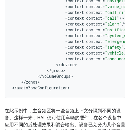
<
context
context
=
"navigatio
<
context
context
=
"voice_com
<
context
context
=
"call_ring
<
context
context
=
"call"
/
<
context
context
=
"alarm"
/
<
context
context
=
"notificat
<
context
context
=
"system_so
<
context
context
=
"emergency
<
context
context
=
"safety"
/
<
context
context
=
"vehicle_s
<
context
context
=
"announcem
<
/
device
<
/
group
<
/
volumeGroups
<
/
zones
>

<
/
audioZoneConfiguration
在此示例中，主音频区将一些音频上下文分隔到不同的设
备。这样一来，HAL 便可使用车辆的硬件，在各个设备中
应用不同的后处理效果和混合输出。设备已划分为几个音量