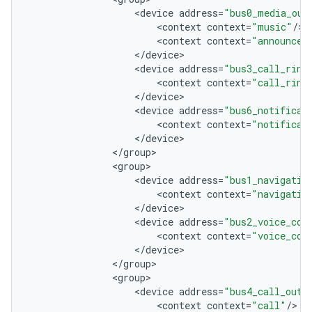
<
device
address
=
"bus0_media_out
<
context
context
=
"music"
/
<
context
context
=
"announcem
<
/
device
<
device
address
=
"bus3_call_ring
<
context
context
=
"call_ring
<
/
device
<
device
address
=
"bus6_notificat
<
context
context
=
"notificat
<
/
device
<
/
group
<
group
<
device
address
=
"bus1_navigatio
<
context
context
=
"navigatio
<
/
device
<
device
address
=
"bus2_voice_com
<
context
context
=
"voice_com
<
/
device
<
/
group
<
group
<
device
address
=
"bus4_call_out"
<
context
context
=
"call"
/