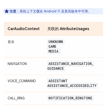
注意
：系统上下文
仅
在 Android 11 及更高版本中可用。
CarAudioContext
关联的 AttributeUsages
UNKNOWN
音乐
GAME
MEDIA
ASSISTANCE
_
NAVIGATION
_
NAVIGATION
GUIDANCE
ASSISTANT
VOICE_COMMAND
ASSISTANCE
_
ACCESSIBILITY
NOTIFICATION
_
RINGTONE
CALL_RING