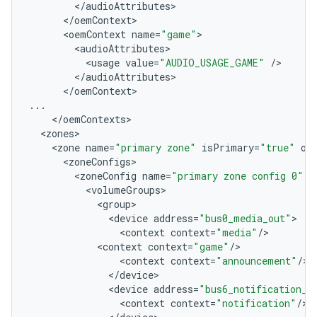
<
/
audioAttributes
<
/
oemContext
<
oemContext
name
=
"game"
<
audioAttributes
<
usage
value
=
"AUDIO_USAGE_GAME"
/
<
/
audioAttributes
<
/
oemContext
...
<
/
oemContexts
<
zones
<
zone
name
=
"primary zone"
isPrimary
=
"true"
oc
<
zoneConfigs
<
zoneConfig
name
=
"primary zone config 0"
i
<
volumeGroups
<
group
<
device
address
=
"bus0_media_out"
<
context
context
=
"media"
/
<
context
context
=
"game"
/
<
context
context
=
"announcement"
/
<
/
device
<
device
address
=
"bus6_notification_o
<
context
context
=
"notification"
/