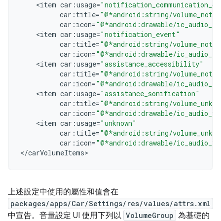
<
item
car
:
usage
=
"notification_communication_de
car
:
title
=
"@*android:string/volume_notif
car
:
icon
=
"@*android:drawable/ic_audio_ri
<
item
car
:
usage
=
"notification_event"
car
:
title
=
"@*android:string/volume_notif
car
:
icon
=
"@*android:drawable/ic_audio_ri
<
item
car
:
usage
=
"assistance_accessibility"
car
:
title
=
"@*android:string/volume_notif
car
:
icon
=
"@*android:drawable/ic_audio_ri
<
item
car
:
usage
=
"assistance_sonification"
car
:
title
=
"@*android:string/volume_unkno
car
:
icon
=
"@*android:drawable/ic_audio_vo
<
item
car
:
usage
=
"unknown"
car
:
title
=
"@*android:string/volume_unkno
car
:
icon
=
"@*android:drawable/ic_audio_vo
<
/
carVolumeItems
上述設定中使用的屬性和值會在
packages/apps/Car/Settings/res/values/attrs.xml
中宣告。音量設定 UI 使用下列以
VolumeGroup
為基礎的