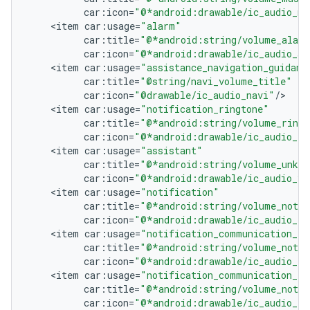
car
:
icon
=
"@*android:drawable/ic_audio_me
<
item
car
:
usage
=
"alarm"
car
:
title
=
"@*android:string/volume_alar
car
:
icon
=
"@*android:drawable/ic_audio_al
<
item
car
:
usage
=
"assistance_navigation_guidanc
car
:
title
=
"@string/navi_volume_title"
car
:
icon
=
"@drawable/ic_audio_navi"
/
<
item
car
:
usage
=
"notification_ringtone"
car
:
title
=
"@*android:string/volume_ringt
car
:
icon
=
"@*android:drawable/ic_audio_ri
<
item
car
:
usage
=
"assistant"
car
:
title
=
"@*android:string/volume_unkno
car
:
icon
=
"@*android:drawable/ic_audio_vo
<
item
car
:
usage
=
"notification"
car
:
title
=
"@*android:string/volume_notif
car
:
icon
=
"@*android:drawable/ic_audio_ri
<
item
car
:
usage
=
"notification_communication_re
car
:
title
=
"@*android:string/volume_notif
car
:
icon
=
"@*android:drawable/ic_audio_ri
<
item
car
:
usage
=
"notification_communication_in
car
:
title
=
"@*android:string/volume_notif
car
:
icon
=
"@*android:drawable/ic_audio_ri