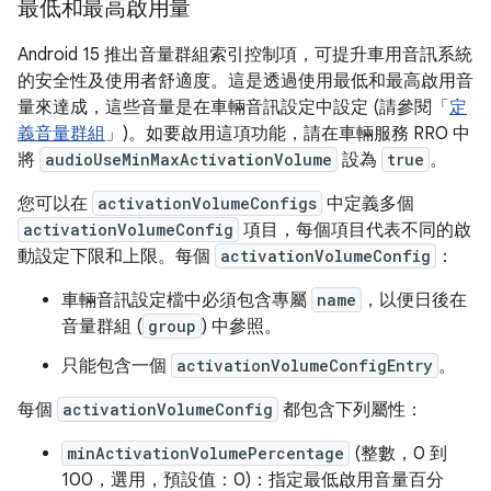
最低和最高啟用量
Android 15 推出音量群組索引控制項，可提升車用音訊系統
的安全性及使用者舒適度。這是透過使用最低和最高啟用音
量來達成，這些音量是在車輛音訊設定中設定 (請參閱「
定
義音量群組
」)。如要啟用這項功能，請在車輛服務 RRO 中
將
audioUseMinMaxActivationVolume
設為
true
。
您可以在
activationVolumeConfigs
中定義多個
activationVolumeConfig
項目，每個項目代表不同的啟
動設定下限和上限。每個
activationVolumeConfig
：
車輛音訊設定檔中必須包含專屬
name
，以便日後在
音量群組 (
group
) 中參照。
只能包含一個
activationVolumeConfigEntry
。
每個
activationVolumeConfig
都包含下列屬性：
minActivationVolumePercentage
(整數，0 到
100，選用，預設值：0)：指定最低啟用音量百分