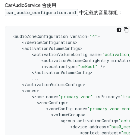
CarAudioService 會使用
car_audio_configuration.xml
中定義的音量群組：
<
audioZoneConfiguration
version
=
"4"
<
/
deviceConfigurations
<
activationVolumeConfigs
<
activationVolumeConfig
name
=
"activation_v
<
activationVolumeConfigEntry
minActiva
invocationType
=
"onBoot"
/
<
/
activationVolumeConfig
...
<
/
activationVolumeConfigs
<
zones
<
zone
name
=
"primary zone"
isPrimary
=
"true
<
zoneConfigs
<
zoneConfig
name
=
"primary zone confi
<
volumeGroups
<
group
activationConfig
=
"activ
<
device
address
=
"bus0_medi
<
context
context
=
"musi