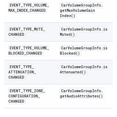
EVENT
_
TYPE
_
VOLUME
_
Car
Volume
Group
Info
.
MAX
_
INDEX
_
CHANGED
get
Max
Volume
Gain
Index(
)
EVENT
_
TYPE
_
MUTE
_
Car
Volume
Group
Info
.
is
CHANGED
Muted(
)
EVENT
_
TYPE
_
VOLUME
_
Car
Volume
Group
Info
.
is
BLOCKED
_
CHANGED
Blocked(
)
EVENT
_
TYPE
_
Car
Volume
Group
Info
.
is
ATTENUATION
_
Attenuated(
)
CHANGED
EVENT
_
TYPE
_
ZONE
_
Car
Volume
Group
Info
.
CONFIGURATION
_
get
Audio
Attributes(
)
CHANGED