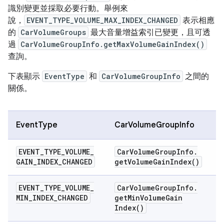
識別變更並採取必要行動。舉例來
說，
EVENT_TYPE_VOLUME_MAX_INDEX_CHANGED
表示相應
的
CarVolumeGroups
最大音量增益索引已變更，且可透
過
CarVolumeGroupInfo.getMaxVolumeGainIndex()
查詢。
下表顯示
EventType
和
CarVolumeGroupInfo
之間的
關係。
EventType
CarVolumeGroupInfo
EVENT
_
TYPE
_
VOLUME
_
Car
Volume
Group
Info
.
GAIN
_
INDEX
_
CHANGED
get
Volume
Gain
Index(
)
EVENT
_
TYPE
_
VOLUME
_
Car
Volume
Group
Info
.
MIN
_
INDEX
_
CHANGED
get
Min
Volume
Gain
Index(
)