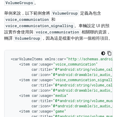
VolumeGroups
。
舉例來說，以下範例會將
VolumeGroup
定義為包含
voice_communication
和
voice_communication_signalling
。車輛設定 UI 的預
設實作會使用與
voice_communication
相關聯的資源，
轉譯
VolumeGroup
，因為這是檔案中的第一個相符項目。
<
carVolumeItems
xmlns
:
car
=
"http://schemas.android.
<
item
car
:
usage
=
"voice_communication"
car
:
title
=
"@*android:string/volume_call"
car
:
icon
=
"@*android:drawable/ic_audio_ri
<
item
car
:
usage
=
"voice_communication_signallin
car
:
title
=
"@*android:string/volume_call"
car
:
icon
=
"@*android:drawable/ic_audio_ri
<
item
car
:
usage
=
"media"
car
:
title
=
"@*android:string/volume_musi
car
:
icon
=
"@*android:drawable/ic_audio_me
<
item
car
:
usage
=
"game"
car
:
title
=
"@*android:string/volume_musi