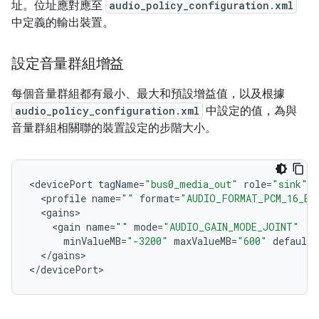
址。位址應對應至
audio_policy_configuration.xml
中定義的輸出裝置。
設定音量群組增益
每個音量群組都有最小、最大和預設增益值，以及根據
audio_policy_configuration.xml
中設定的值，為與
音量群組相關聯的裝置設定的步階大小。
<
devicePort
tagName
=
"bus0_media_out"
role
=
"sink"
t
<
profile
name
=
""
format
=
"AUDIO_FORMAT_PCM_16_BI
<
gains
<
gain
name
=
""
mode
=
"AUDIO_GAIN_MODE_JOINT"
minValueMB
=
"-3200"
maxValueMB
=
"600"
defaultV
<
/
gains
>

<
/
devicePort