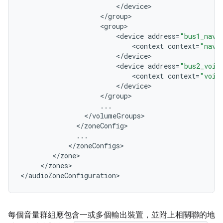
<
/
device
<
/
group
<
group
<
device
address
=
"bus1_navi
<
context
context
=
"navi
<
/
device
<
device
address
=
"bus2_voic
<
context
context
=
"voic
<
/
device
<
/
group
...
<
/
volumeGroups
<
/
zoneConfig
...
<
/
zoneConfigs
<
/
zone
<
/
zones
>

<
/
audioZoneConfiguration
每個音量群組應包含一或多個輸出裝置，並附上相關聯的地