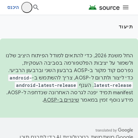
היכנס
תיעוד
החל משנת 2026, כדי להתאים למודל הפיתוח היציב שלנו
ולשמור על יציבות הפלטפורמה בסביבה העסקית,
נפרסם קוד מקור ב-AOSP ברבעון השני וברבעון הרביעי.
כדי ליצור ולתרום ל-AOSP, צריך להשתמש ב-
android-
latest-release
. הענף
android-latest-release
manifest תמיד יפנה לגרסה האחרונה שנדחפה ל-AOSP.
מידע נוסף זמין במאמר
שינויים ב-AOSP
.
‫Google משתמשת בטכנולוגיית AI כדי לתרגם תוכן