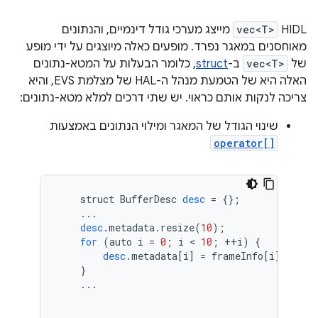
HIDL
vec<T>
מייצג מערכי גודל דינמיים, והנתונים
מאוחסנים במאגר נפרד. מופעים כאלה מיוצגים על ידי מופע
של
vec<T>
ב-
struct
, כלומר הבעלות על המטא-נתונים
האלה היא של הטמעת מנהל ה-HAL של מצלמת EVS, והיא
צריכה לנקות אותם כראוי. יש שתי דרכים למלא מטא-נתונים:
שינוי הגודל של המאגר ומילוי הנתונים באמצעות
operator[]
struct
BufferDesc
desc
=
{}
;
...
desc
.
metadata
.
resize
(
10
);
for
(
auto
i
=
0
;
i
 < 
10
;
++
i
)
{
desc
.
metadata
[
i
]
=
frameInfo
[
i
]
;
}
...