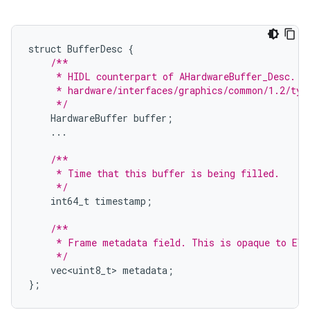
struct
BufferDesc
{
/**
     * HIDL counterpart of AHardwareBuffer_Desc. P
     * hardware/interfaces/graphics/common/1.2/typ
     */
HardwareBuffer
buffer
;
...
/**
     * Time that this buffer is being filled.
     */
int64_t
timestamp
;
/**
     * Frame metadata field. This is opaque to EVS
     */
vec<uint8_t>
metadata
;
};