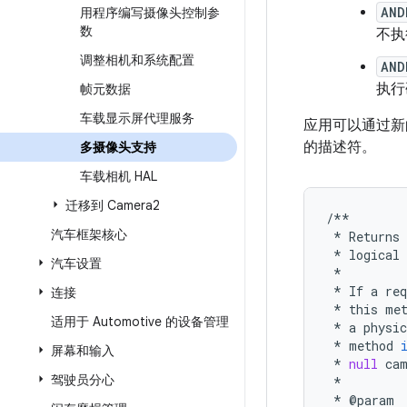
AND
用程序编写摄像头控制参
数
不执
调整相机和系统配置
AND
执行
帧元数据
车载显示屏代理服务
应用可以通过
的描述符。
多摄像头支持
车载相机 HAL
迁移到 Camera2
/**
汽车框架核心
*
Returns
*
logical
汽车设置
*
*
If
a
req
连接
*
this
me
适用于 Automotive 的设备管理
*
a
physic
*
method
屏幕和输入
*
null
ca
驾驶员分心
*
*
@
param