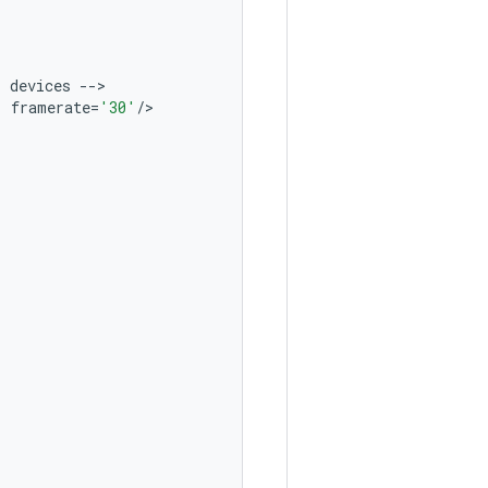
l
devices
--
'
framerate
=
'30'
/