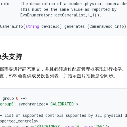
info
The
description
of
a
member
physical
camera
de
This
must
be
the
same
value
as
reported
by
EvsEnumerator
::
getCameraList_1_1
().
lCameraInfo
(
string
deviceId
)
generates
(
CameraDesc
info
)
像头支持
都需要进行静态定义，并且必须通过配置管理器实现进行枚举。由于
置，EVS 会提供成员设备列表，并指示图片拍摄是否同步。
a
group
0
--
>

group0'
synchronized
=
'CALIBRATED'
-
list
of
supported
controls
supported
by
all
physical
d
pported_controls
<
control
name
=
'BRIGHTNESS'
min
=
'0'
max
=
'255'
/