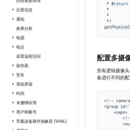
闪存磨损管理
*
@
return
*
位置信息
*
通知
*/
getPhysica
效果分析
电源
电台
设置远程访问
配置多摄
旋控器
所有逻辑摄像头
安全
备进行不同的配
系统界面
时间
<
!--
camer
未捆绑应用
<
group
id
=
'
用户和账号
<
caps
<
!-
车载设备硬件抽象层 (VHAL)
<
su