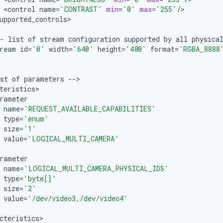
<
control
name
=
'CONTRAST'
min
=
'0'
max
=
'255'
/
upported_controls
>

-
list
of
stream
configuration
supported
by
all
physica
ream
id
=
'0'
width
=
'640'
height
=
'480'
format
=
'RGBA_8888
st
of
parameters
--
teristics
rameter
name
=
'REQUEST_AVAILABLE_CAPABILITIES'
type
=
'enum'
size
=
'1'
value
=
'LOGICAL_MULTI_CAMERA'
rameter
name
=
'LOGICAL_MULTI_CAMERA_PHYSICAL_IDS'
type
=
'byte[]'
size
=
'2'
value
=
'/dev/video3,/dev/video4'
cteristics
>
