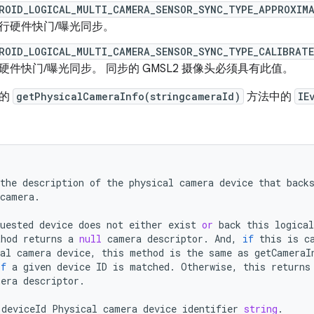
ROID_LOGICAL_MULTI_CAMERA_SENSOR_SYNC_TYPE_APPROXIM
行硬件快门/曝光同步。
ROID_LOGICAL_MULTI_CAMERA_SENSOR_SYNC_TYPE_CALIBRAT
硬件快门/曝光同步。 同步的 GMSL2 摄像头必须具有此值。
新的
getPhysicalCameraInfo(stringcameraId)
方法中的
IE
the
description
of
the
physical
camera
device
that
back
camera
.
uested
device
does
not
either
exist
or
back
this
logical
thod
returns
a
null
camera
descriptor
.
And
,
if
this
is
c
al
camera
device
,
this
method
is
the
same
as
getCameraI
if
a
given
device
ID
is
matched
.
Otherwise
,
this
returns
mera
descriptor
.
deviceId
Physical
camera
device
identifier
string
.