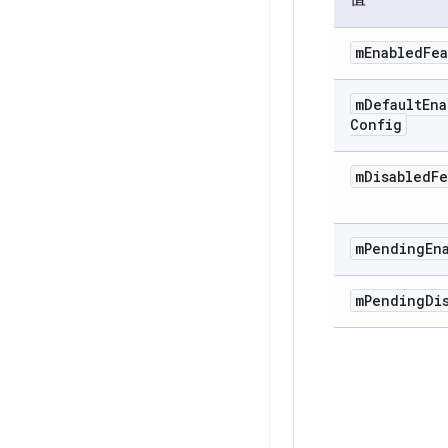
m
Enabled
Fea
m
Default
Ena
Config
m
Disabled
Fe
m
Pending
En
m
Pending
Di