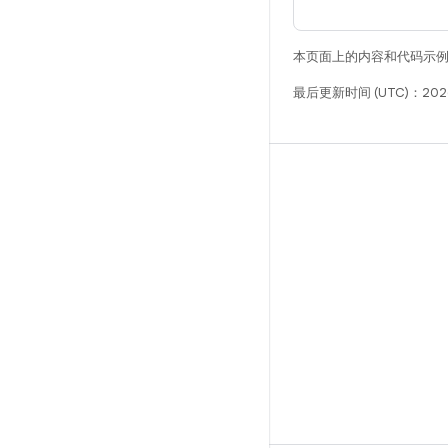
本页面上的内容和代码示
最后更新时间 (UTC)：2026
构建
Android 代码库
要求
下载
预览二进制文件
出厂映像
驱动程序二进制文件