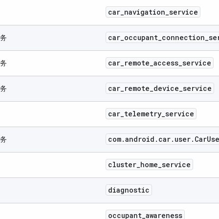
car
_
navigation
_
service
car
_
occupant
_
connection
_
se
务
car
_
remote
_
access
_
service
务
car
_
remote
_
device
_
service
务
car
_
telemetry
_
service
com
.
android
.
car
.
user
.
Car
Us
务
cluster
_
home
_
service
diagnostic
occupant
_
awareness