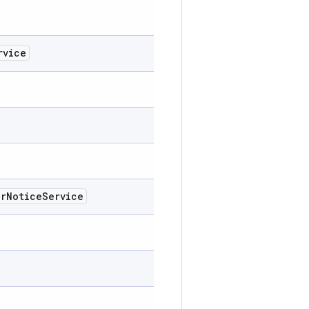
rvice
er
Notice
Service