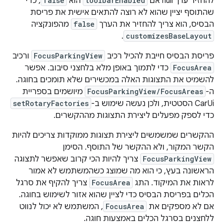
להחזיר ערך null אם
toolbarEnabled
הוא
false
, כדי
שהתוסף יציין שהוא לא רוצה להתאים אישית את פריסת
הבסיס, הוא צריך להחזיר את הערך
false
מהפונקציה
.
customizesBaseLayout
פריסת הבסיס חייבת להכיל רכיב
FocusParkingView
ורכיב
FocusArea
כדי לתמוך באופן מלא בלחצני סיבוב. אפשר
להשמיט את התצוגות האלה במכשירים שלא תומכים בחוגה.
ה-
FocusParkingView/FocusAreas
מיושמים בספריית
CarUi הסטטית, ולכן נעשה שימוש ב-
setRotaryFactories
כדי לספק מפעלים ליצירת התצוגות מההקשרים.
ההקשרים שמשמשים ליצירת תצוגות ממוקדות צריכים להיות
הקשר המקור, ולא ההקשר של התוסף. הסימן
FocusParkingView
צריך להיות הכי קרוב שאפשר לתצוגה
הראשונה בעץ, כי הוא מה שמוצג כשהמשתמש לא אמור
לראות את המיקוד. התג
FocusArea
צריך להקיף את סרגל
הכלים בפריסת הבסיס כדי לציין שהוא אזור לשימוש בחוגה.
אם לא מספקים את
FocusArea
, המשתמש לא יכול לנווט
ללחצנים בסרגל הכלים באמצעות חוגה.