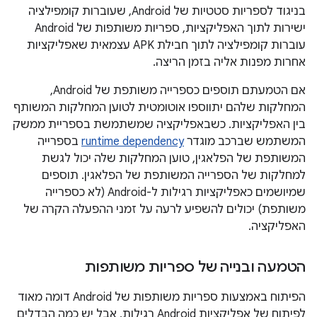
בניגוד לספריות סטטיות של Android, שעוברות קומפילציה
ישירות לתוך האפליקציות, ספריות משותפות של Android
עוברות קומפילציה לתוך חבילת APK עצמאית שאפליקציות
אחרות מפנות אליה בזמן הריצה.
אם הטמעתם תוספים כספרייה משותפת של Android,
המחלקות שלהם יתווספו אוטומטית לטוען המחלקות המשותף
בין האפליקציות. כשבאפליקציה שמשתמשת בספריית ממשק
המשתמש שברכב מוגדר
runtime dependency
בספרייה
המשותפת של הפלאגין, טוען המחלקות שלה יכול לגשת
למחלקות של הספרייה המשותפת של הפלאגין. תוספים
שמיושמים כאפליקציות רגילות ל-Android (לא כספרייה
משותפת) יכולים להשפיע לרעה על זמני ההפעלה הקרה של
האפליקציה.
הטמעה ובנייה של ספריות משותפות
הפיתוח באמצעות ספריות משותפות של Android דומה מאוד
לפיתוח של אפליקציות Android רגילות, אבל יש כמה הבדלים