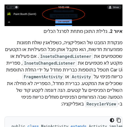
איור 2.
גלילת התוכן מתחת לסרגל הכלים
מנקודת המבט של האפליקציה, כשפלאגין שולח תמונות
ממוזערות חדשות, הוא מקבל אותן מכל הפעילויות או הקטעים
שמטמיעים את
InsetsChangedListener
. אם פעילות או
מקטע לא מטמיעים את
InsetsChangedListener
, ספריית
Car Ui תטפל בתוספות כברירת מחדל על ידי החלת התוספות
כריווח פנימי על
Activity
או
FragmentActivity
שמכילים את המקטע. כברירת מחדל, הספרייה לא מחילה את
השוליים הפנימיים על קטעים. הנה דוגמה לקטע קוד של
הטמעה שבה המרווחים הפנימיים מוחלים כריווח פנימי
ב-
RecyclerView
באפליקציה:
public
class
MainActivity
extends
Activity
impleme