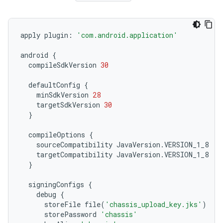
apply
plugin
:
'com.android.application'
android
{
compileSdkVersion
30
defaultConfig
{
minSdkVersion
28
targetSdkVersion
30
}
compileOptions
{
sourceCompatibility
JavaVersion
.
VERSION_1_8
targetCompatibility
JavaVersion
.
VERSION_1_8
}
signingConfigs
{
debug
{
storeFile
file
(
'chassis_upload_key.jks'
)
storePassword
'chassis'