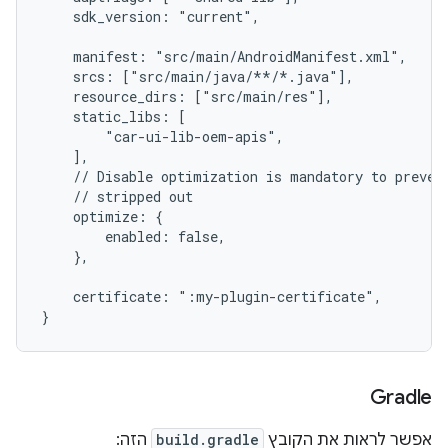
    sdk_version: "current",
    manifest: "src/main/AndroidManifest.xml",
    srcs: ["src/main/java/**/*.java"],
    resource_dirs: ["src/main/res"],
    static_libs: [
        "car-ui-lib-oem-apis",
    ],
    // Disable optimization is mandatory to preven
    // stripped out
    optimize: {
        enabled: false,
    },
    certificate: ":my-plugin-certificate",
}
Gradle
אפשר לראות את הקובץ
build.gradle
הזה: