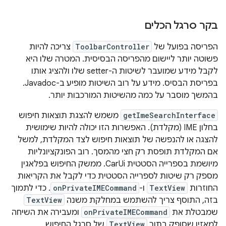
בקר סרגל הכלים
הפריסה בפועל של
ToolbarController
צריכה להיות
פשוטה יותר ליישום מהפריסה הבסיסית. המטרה שלו היא
לקבל מידע שמועבר לשיטות ה-setter שלו ולהציג אותו
בפריסת הבסיס. מידע על רוב השיטות מופיע ב-Javadoc.
בהמשך מוסבר על כמה מהשיטות המורכבות יותר.
getImeSearchInterface
משמש להצגת תוצאות חיפוש
בחלון IME (מקלדת). האפשרות הזו יכולה להיות שימושית
להצגה או להנפשה של תוצאות חיפוש לצד המקלדת, למשל
אם המקלדת תופסת רק חצי מהמסך. רוב הפונקציונליות
מיושמת בספרייה הסטטית CarUi. ממשק החיפוש בפלאגין
מספק רק שיטות לספרייה הסטטית כדי לקבל את הקריאות
החוזרות
TextView
ו-
onPrivateIMECommand
. כדי לתמוך
בזה, התוסף צריך להשתמש במחלקת משנה
TextView
שמבטלת את
onPrivateIMECommand
ומעבירה את השיחה
למאזין שסופק בתור
TextView
של סרגל החיפוש.