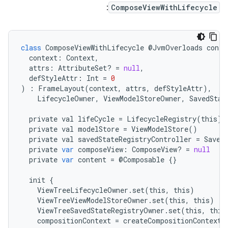
:
ComposeViewWithLifecycle
class
ComposeViewWithLifecycle
@
JvmOverloads
const
context
:
Context
,
attrs
:
AttributeSet
?
=
null
,
defStyleAttr
:
Int
=
0
)
:
FrameLayout
(
context
,
attrs
,
defStyleAttr
),
LifecycleOwner
,
ViewModelStoreOwner
,
SavedStat
private
val
lifeCycle
=
LifecycleRegistry
(
this
)
private
val
modelStore
=
ViewModelStore
()
private
val
savedStateRegistryController
=
Saved
private
var
composeView
:
ComposeView
?
=
null
private
var
content
=
@
Composable
{}
init
{
ViewTreeLifecycleOwner
.
set
(
this
,
this
)
ViewTreeViewModelStoreOwner
.
set
(
this
,
this
)
ViewTreeSavedStateRegistryOwner
.
set
(
this
,
this
compositionContext
=
createCompositionContext
(