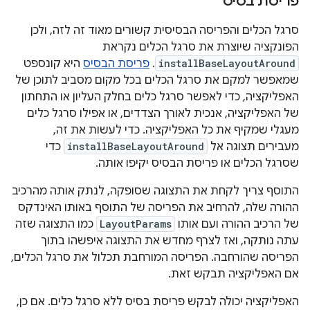
פריסת בסיס
סרגל הכלים והפריסה הבסיסית קשורים מאוד זה לזה, ולכן
הפונקציה שיוצרת את סרגל הכלים נקראת
installBaseLayoutAround
.
פריסת הבסיס
היא קונספט
שמאפשר למקם את סרגל הכלים בכל מקום מסביב לתוכן של
האפליקציה, כדי לאפשר סרגל כלים בחלק העליון או התחתון
של האפליקציה, אנכית לאורך הצדדים, או אפילו סרגל כלים
מעגלי שמקיף את כל האפליקציה. כדי לעשות את זה,
מעבירים תצוגה אל
installBaseLayoutAround
כדי
שסרגל הכלים או פריסת הבסיס יקיפו אותה.
התוסף צריך לקחת את התצוגה שסופקה, לנתק אותה מהרכיב
ההורה שלה, להרחיב את הפריסה של התוסף באותו האינדקס
של הרכיב ההורה ועם אותו
LayoutParams
כמו התצוגה שזה
עתה נותקה, ואז לצרף מחדש את התצוגה איפשהו בתוך
הפריסה שהורחבה. הפריסה המורחבת תכלול את סרגל הכלים,
אם האפליקציה תבקש זאת.
האפליקציה יכולה לבקש פריסת בסיס ללא סרגל כלים. אם כן,