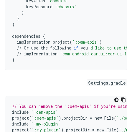
keyAlias
'chassis'
keyPassword
'chassis'
}
}
}
dependencies
{
implementation
project
(
':oem-apis'
)
//
Or
use
the
following
if
you
'd like to use the
//
implementation
'com.android.car.ui:car-ui-lib
}
:
Settings.gradle
// You can remove the ':oem-apis' if you're using 
include
':oem-apis'
project
(
':oem-apis'
).
projectDir
=
new
File
(
'./pat
include
':my-plugin'
project
(
':my-plugin'
).
projectDir
=
new
File
(
'./my