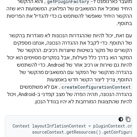
מועבר כארגומנט ל-
getPluginFactory
, והוא ההקשר
היחיד שמכיל את המשאבים של הפלאגין. המשמעות היא שזה
ההקשר היחיד שאפשר להשתמש בו כדי להגדיל את הפריסות
בתוסף.
עם זאת, יכול להיות שההגדרות הנכונות לא מוגדרות בהקשר
של התוסף. כדי לקבל את ההגדרה הנכונה, אנחנו מספקים
הקשרים של מקור בשיטות שיוצרות רכיבים. ההקשר של
המקור הוא בדרך כלל פעילות, אבל במקרים מסוימים הוא יכול
להיות גם שירות או רכיב אחר של Android. כדי להשתמש
בהגדרה מהקשר של המקור עם המשאבים מהקשר של
התוסף, צריך ליצור הקשר חדש באמצעות
createConfigurationContext
. אם לא משתמשים
בהגדרה הנכונה, תהיה הפרה של מצב קפדני ב-Android, ויכול
להיות שהתצוגות המורחבות לא יהיו בגודל הנכון.
Context layoutInflationContext = pluginContext.crea