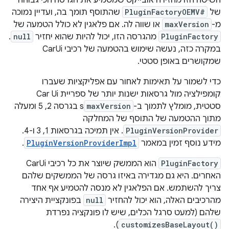
של
PluginFactoryOEMV#
שהתוסף תומך בה, ועדיין נמוכה
מ-
maxVersion
או שווה לה. אם פלאגין לא כולל הטמעה של
PluginFactory
מהגרסה הזו, יכול להיות שהוא יחזיר
null
.
במקרה כזה, נעשה שימוש בהטמעה של רכיבי CarUi
שמקושרים באופן סטטי.
כדי לשמור על תאימות לאחור עם אפליקציות שעברו
קומפילציה מול גרסאות ישנות יותר של ספריית Car Ui
סטטית, מומלץ לתמוך ב-
maxVersion
s בגרסה 2, 5 ומעלה
מתוך ההטמעה של התוסף של המחלקה
PluginVersionProvider
. אין תמיכה בגרסאות 1, 3 ו-4.
מידע נוסף זמין במאמר
PluginVersionProviderImpl
.
PluginFactory
הוא הממשק שיוצר את כל רכיבי CarUi
האחרים. היא גם מגדירה באיזו גרסה של הממשקים שלהם
צריך להשתמש. אם הפלאגין לא מנסה להטמיע אף אחד
מהרכיבים האלה, הוא יכול להחזיר
null
בפונקציית היצירה
שלהם (למעט סרגל הכלים, שיש לו פונקציה נפרדת
).
customizesBaseLayout()