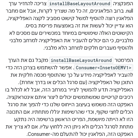
הפונקציה
installBaseLayoutAround
צריכה להחזיר ערך
null. ברוב הפלאגינים, זה כל מה שצריך לקרות, אבל אם מחבר
הפלאגין רוצה להוסיף למשל קישוט מסביב לקצה האפליקציה,
הוא עדיין יכול לעשות את זה באמצעות פריסת בסיס.
הקישוטים האלה שימושיים במיוחד במכשירים עם מסכים לא
מלבניים, כי הם יכולים להעביר את האפליקציה למרחב מלבני
ולהוסיף מעברים חלקים למרחב הלא מלבני.
הפרמטר
installBaseLayoutAround
מקבל גם את הערך
Consumer<InsetsOEMV1>
. אפשר להשתמש בצרכן הזה כדי
להעביר לאפליקציה מידע על כך שהתוסף מכסה חלקית את
התוכן של האפליקציה (עם סרגל הכלים או בדרך אחרת).
האפליקציה תדע להמשיך לצייר במרחב הזה, אבל לא לכלול בו
רכיבים קריטיים שמשתמשים יכולים ליצור איתם אינטראקציה.
האפקט הזה משמש בעיצוב הייחוס שלנו כדי להפוך את סרגל
הכלים לחצי שקוף, וכדי שהרשימות יגללו מתחתיו. אם התכונה
הזו לא הייתה מיושמת, הפריט הראשון ברשימה היה נתקע
מתחת לסרגל הכלים ולא ניתן היה ללחוץ עליו. אם לא צריך את
האפקט הזה, הפלאגין יכול להתעלם מה-Consumer.