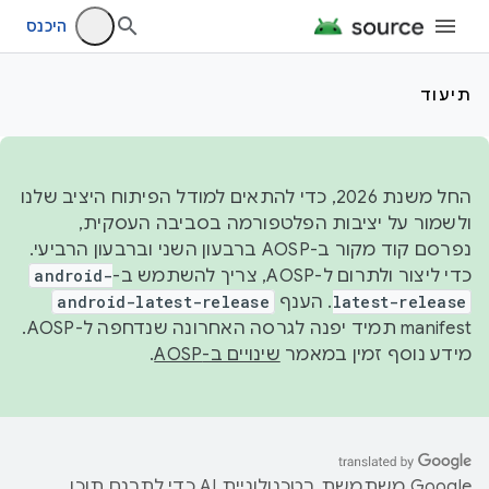
היכנס
תיעוד
החל משנת 2026, כדי להתאים למודל הפיתוח היציב שלנו
ולשמור על יציבות הפלטפורמה בסביבה העסקית,
נפרסם קוד מקור ב-AOSP ברבעון השני וברבעון הרביעי.
כדי ליצור ולתרום ל-AOSP, צריך להשתמש ב-
android-
latest-release
. הענף
android-latest-release
manifest תמיד יפנה לגרסה האחרונה שנדחפה ל-AOSP.
מידע נוסף זמין במאמר
שינויים ב-AOSP
.
‫Google משתמשת בטכנולוגיית AI כדי לתרגם תוכן