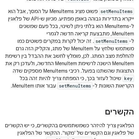
setMenuItems
פשוט מציג MenuItems על המסך, אבל הוא
ייקרא בתדירות גבוהה באופן מפתיע. מכיוון ש-API של פלאגין
ל-MenuItems הוא בלתי ניתן לשינוי, בכל פעם שמשנים
MenuItem, מתבצעת קריאה חדשה לגמרי
ל-
setMenuItems
. זה יכול לקרות במקרים פשוטים כמו
משתמש שלחץ על MenuItem של מתג, והקליק הזה גרם
להחלפת מצב המתג. לכן, מומלץ לחשב את ההבדל בין רשימת
MenuItem הישנה לרשימת MenuItem החדשה, ולעדכן רק את
התצוגות שהשתנו בפועל. רכיבי MenuItems מספקים שדה
key
שיכול לעזור בכך, כי המפתח צריך להיות זהה בכל
הקריאות השונות ל-
setMenuItems
עבור אותו MenuItem.
הקשרים
הפלאגין צריך להיזהר כשמשתמשים בהקשרים, כי יש הקשרים
של
פלאגין
וגם הקשרים של 'מקור'. ההקשר של הפלאגין