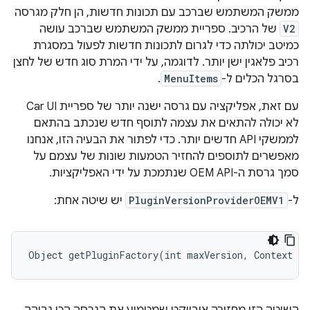
ממשק המשתמש שברכב עם תכונות חדשות, הן חלק מגרסה
V2
של הרכיב. ספריית ממשק המשתמש שברכב עושה
כמיטב יכולתה כדי לגרום לתכונות חדשות לפעול במסגרת
רכיב פלאגין ישן יותר. לדוגמה, על ידי המרת סוג חדש של לחצן
בסרגל הכלים ל-
MenuItems
.
עם זאת, אפליקציה עם גרסה ישנה יותר של ספריית Car UI
לא יכולה להתאים את עצמה לתוסף חדש שנכתב בהתאם
לממשקי API חדשים יותר. כדי לפתור את הבעיה הזו, אנחנו
מאפשרים לתוספים להחזיר הטמעות שונות של עצמם על
סמך גרסת ה-OEM API שנתמכת על ידי האפליקציות.
ל-
PluginVersionProviderOEMV1
יש שיטה אחת:
Object
getPluginFactory
(
int
maxVersion
,
Context
co
השיטה הזו מחזירה אובייקט שמטמיע את הגרסה הכי גבוהה