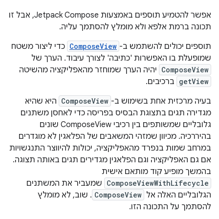
אפשר להטמיע תוספים באמצעות Jetpack Compose, אבל זו
תכונה ברמת אלפא ולא מומלץ להסתמך עליה.
תוספים יכולים להשתמש ב-
ComposeView
כדי ליצור משטח
שמופעלת בו האפשרות 'כתיבה' לצורך עיבוד. הערך של
ComposeView
יהיה הערך שמוחזר מהאפליקציה מהשיטה
getView
ברכיבים.
בעיה מרכזית אחת בשימוש ב-
ComposeView
היא שהיא
מגדירה תגים בתצוגת הבסיס בפריסה כדי לאחסן משתנים
גלובליים שמשותפים בין רכיבי ComposeView שונים
בהיררכיה. מכיוון שמזהי המשאבים של הפלאגין לא מוגדרים
במרחב שמות בנפרד מהאפליקציה, יכולות להיווצר התנגשויות
אם גם האפליקציה וגם הפלאגין מגדירים תגים באותה תצוגה.
בהמשך מופיע קוד מותאם אישית
ComposeViewWithLifecycle
שמעביר את המשתנים
הגלובליים האלה אל
ComposeView
. שוב, לא מומלץ
להסתמך על התכונה הזו.