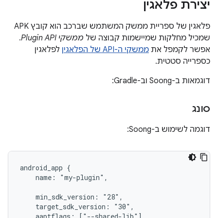
יצירת פלאגין
פלאגין של ספריית ממשק המשתמש שברכב הוא קובץ APK
שמכיל מחלקות שמיישמות קבוצה של
ממשקי Plugin API
.
אפשר לקמפל את
ממשקי ה-API של הפלאגין
לפלאגין
כספרייה סטטית.
דוגמאות ב-Soong וב-Gradle:
סונג
דוגמה לשימוש ב-Soong:
android_app {
    name: "my-plugin",
    min_sdk_version: "28",
    target_sdk_version: "30",
    aaptflags: ["--shared-lib"],