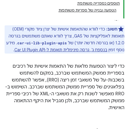
תוספים כספרייה משותפת
הטמעה ובנייה של ספריות משותפות
חשוב:
כדי לוודא שהתאמות אישיות של יצרן ציוד מקורי (OEM)
תואמות לאפליקציות של GAS, צריך לוודא שאתם משתמשים בגרסה
1.2.0 (או בגרסה חדשה יותר) של
. מידע
car-ui-lib-plugin-apis
נוסף זמין
בנספח ג', גרסה מינימלית תואמת ל-Car UI Plugin API
.
כדי ליצור הטמעות מלאות של התאמות אישיות של רכיבים
בספריית ממשק המשתמש שברכב, במקום להשתמש
בשכבות-על של משאבי זמן ריצה (RRO), אפשר להשתמש
ב
פלאגינים
של ספריית ממשק המשתמש שברכב. השימוש ב-
RRO מאפשר לשנות רק את משאבי ה-XML של רכיבי ספריית
ממשק המשתמש שברכב, ולכן מגביל את היקף ההתאמה
האישית.