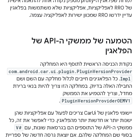
למרות שפלאגין ה-proxy מספק נקודה אחת להתאמה אישית
של RRO לאפליקציות, אפליקציות שלא משתמשות בפלאגין
עדיין ידרשו RRO שמכוון ישירות לאפליקציה עצמה.
הטמעה של ממשקי ה-API של
הפלאגין
נקודת הכניסה הראשית לתוסף היא המחלקה
com.android.car.ui.plugin.PluginVersionProvider
Impl
. כל הפלאגינים חייבים לכלול מחלקה עם השם ושם
החבילה האלה בדיוק. במחלקה הזו צריך להיות בנאי ברירת
מחדל, וצריך להטמיע את הממשק
.
PluginVersionProviderOEMV1
יישומי פלאגין של CarUi צריכים לפעול עם אפליקציות שהן
ישנות יותר או חדשות יותר מהפלאגין. כדי לאפשר את זה, כל
ממשקי ה-API של התוספים הם בגרסאות שונות, עם
V#
בסוף שם המחלקה שלהם. אם יוצאת גרסה חדשה של ספריית