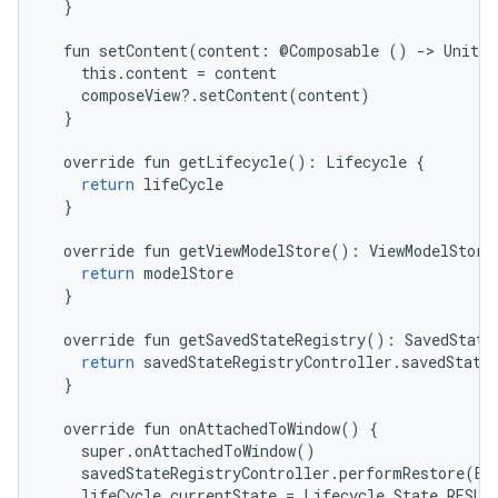
}
fun
setContent
(
content
:
@
Composable
()
-
>
Unit
)
this
.
content
=
content
composeView
?
.
setContent
(
content
)
}
override
fun
getLifecycle
():
Lifecycle
{
return
lifeCycle
}
override
fun
getViewModelStore
():
ViewModelStore
return
modelStore
}
override
fun
getSavedStateRegistry
():
SavedState
return
savedStateRegistryController
.
savedState
}
override
fun
onAttachedToWindow
()
{
super
.
onAttachedToWindow
()
savedStateRegistryController
.
performRestore
(
Bu
lifeCycle
.
currentState
=
Lifecycle
.
State
.
RESUM