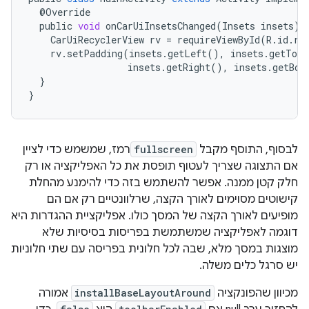
@
Override
public
void
onCarUiInsetsChanged
(
Insets
insets
)
CarUiRecyclerView
rv
=
requireViewById
(
R
.
id
.
re
rv
.
setPadding
(
insets
.
getLeft
(),
insets
.
getTop
(
insets
.
getRight
(),
insets
.
getBot
}
}
לבסוף, התוסף מקבל
fullscreen
רמז, שמשמש כדי לציין
אם התצוגה שצריך לעטוף תופסת את כל האפליקציה או רק
חלק קטן ממנה. אפשר להשתמש בזה כדי להימנע מהחלת
קישוטים מסוימים לאורך הקצה, שרלוונטיים רק אם הם
מופיעים לאורך הקצה של המסך כולו. אפליקציית ההגדרות היא
דוגמה לאפליקציה שמשתמשת בפריסות בסיסיות שלא
מוצגות במסך מלא, שבה לכל חלונית בפריסה עם שתי חלוניות
יש סרגל כלים משלה.
מכיוון שהפונקציה
installBaseLayoutAround
אמורה