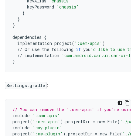
keyAlias
'chassis'
keyPassword
'chassis'
}
}
}
dependencies
{
implementation
project
(
':oem-apis'
)
//
Or
use
the
following
if
you
'd like to use the
//
implementation
'com.android.car.ui:car-ui-lib
}
Settings.gradle
:
// You can remove the ':oem-apis' if you're using 
include
':oem-apis'
project
(
':oem-apis'
).
projectDir
=
new
File
(
'./pat
include
':my-plugin'
project
(
':my-plugin'
).
projectDir
=
new
File
(
'./my