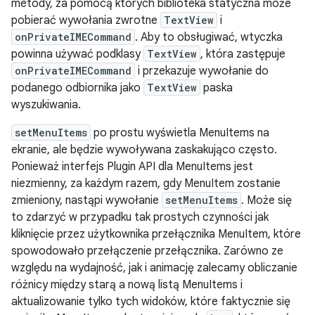
metody, za pomocą których biblioteka statyczna może
pobierać wywołania zwrotne
TextView
i
onPrivateIMECommand
. Aby to obsługiwać, wtyczka
powinna używać podklasy
TextView
, która zastępuje
onPrivateIMECommand
i przekazuje wywołanie do
podanego odbiornika jako
TextView
paska
wyszukiwania.
setMenuItems
po prostu wyświetla MenuItems na
ekranie, ale będzie wywoływana zaskakująco często.
Ponieważ interfejs Plugin API dla MenuItems jest
niezmienny, za każdym razem, gdy MenuItem zostanie
zmieniony, nastąpi wywołanie
setMenuItems
. Może się
to zdarzyć w przypadku tak prostych czynności jak
kliknięcie przez użytkownika przełącznika MenuItem, które
spowodowało przełączenie przełącznika. Zarówno ze
względu na wydajność, jak i animację zalecamy obliczanie
różnicy między starą a nową listą MenuItems i
aktualizowanie tylko tych widoków, które faktycznie się