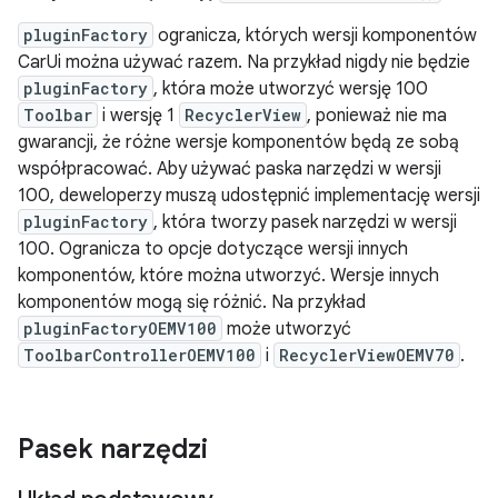
pluginFactory
ogranicza, których wersji komponentów
CarUi można używać razem. Na przykład nigdy nie będzie
pluginFactory
, która może utworzyć wersję 100
Toolbar
i wersję 1
RecyclerView
, ponieważ nie ma
gwarancji, że różne wersje komponentów będą ze sobą
współpracować. Aby używać paska narzędzi w wersji
100, deweloperzy muszą udostępnić implementację wersji
pluginFactory
, która tworzy pasek narzędzi w wersji
100. Ogranicza to opcje dotyczące wersji innych
komponentów, które można utworzyć. Wersje innych
komponentów mogą się różnić. Na przykład
pluginFactoryOEMV100
może utworzyć
ToolbarControllerOEMV100
i
RecyclerViewOEMV70
.
Pasek narzędzi