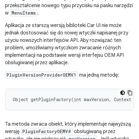
przekształcenie nowego typu przycisku na pasku narzędzi
w
MenuItems
.
Aplikacja ze starszą wersją biblioteki Car UI nie może
jednak dostosować się do nowej wtyczki napisanej przy
użyciu nowszych interfejsów API. Aby rozwiązać ten
problem, umożliwiamy wtyczkom zwracanie różnych
implementacji na podstawie wersji interfejsu OEM API
obsługiwanej przez aplikacje.
PluginVersionProviderOEMV1
ma jedną metodę:
Object
getPluginFactory
(
int
maxVersion
,
Context
co
Ta metoda zwraca obiekt, który implementuje najwyższą
wersję
PluginFactoryOEMV#
obsługiwaną przez
wtyczkę, ale nie większą niż
maxVersion
. Jeśli wtyczka