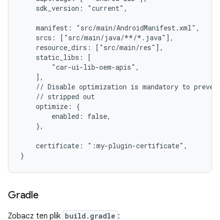
    sdk_version: "current",
    manifest: "src/main/AndroidManifest.xml",
    srcs: ["src/main/java/**/*.java"],
    resource_dirs: ["src/main/res"],
    static_libs: [
        "car-ui-lib-oem-apis",
    ],
    // Disable optimization is mandatory to preven
    // stripped out
    optimize: {
        enabled: false,
    },
    certificate: ":my-plugin-certificate",
}
Gradle
Zobacz ten plik
build.gradle
: