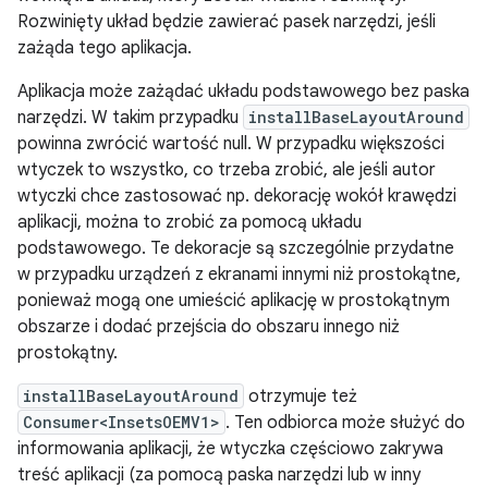
Rozwinięty układ będzie zawierać pasek narzędzi, jeśli
zażąda tego aplikacja.
Aplikacja może zażądać układu podstawowego bez paska
narzędzi. W takim przypadku
installBaseLayoutAround
powinna zwrócić wartość null. W przypadku większości
wtyczek to wszystko, co trzeba zrobić, ale jeśli autor
wtyczki chce zastosować np. dekorację wokół krawędzi
aplikacji, można to zrobić za pomocą układu
podstawowego. Te dekoracje są szczególnie przydatne
w przypadku urządzeń z ekranami innymi niż prostokątne,
ponieważ mogą one umieścić aplikację w prostokątnym
obszarze i dodać przejścia do obszaru innego niż
prostokątny.
installBaseLayoutAround
otrzymuje też
Consumer<InsetsOEMV1>
. Ten odbiorca może służyć do
informowania aplikacji, że wtyczka częściowo zakrywa
treść aplikacji (za pomocą paska narzędzi lub w inny