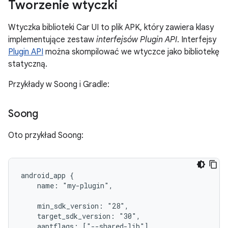
Tworzenie wtyczki
Wtyczka biblioteki Car UI to plik APK, który zawiera klasy
implementujące zestaw
interfejsów Plugin API
. Interfejsy
Plugin API
można skompilować we wtyczce jako bibliotekę
statyczną.
Przykłady w Soong i Gradle:
Soong
Oto przykład Soong:
android_app {
    name: "my-plugin",
    min_sdk_version: "28",
    target_sdk_version: "30",
    aaptflags: ["--shared-lib"],