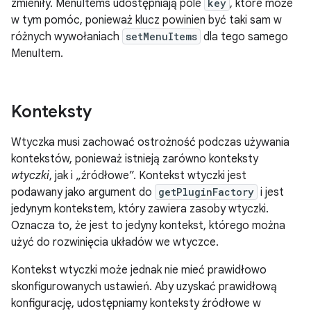
zmieniły. MenuItems udostępniają pole
key
, które może
w tym pomóc, ponieważ klucz powinien być taki sam w
różnych wywołaniach
setMenuItems
dla tego samego
MenuItem.
Konteksty
Wtyczka musi zachować ostrożność podczas używania
kontekstów, ponieważ istnieją zarówno konteksty
wtyczki
, jak i „źródłowe”. Kontekst wtyczki jest
podawany jako argument do
getPluginFactory
i jest
jedynym kontekstem, który zawiera zasoby wtyczki.
Oznacza to, że jest to jedyny kontekst, którego można
użyć do rozwinięcia układów we wtyczce.
Kontekst wtyczki może jednak nie mieć prawidłowo
skonfigurowanych ustawień. Aby uzyskać prawidłową
konfigurację, udostępniamy konteksty źródłowe w