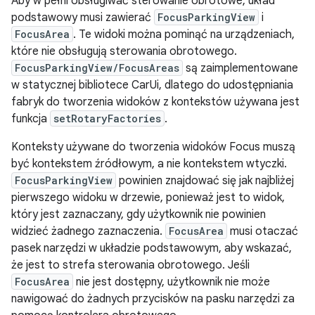
Aby w pełni obsługiwać sterowanie obrotowe, układ
podstawowy musi zawierać
FocusParkingView
i
FocusArea
. Te widoki można pominąć na urządzeniach,
które nie obsługują sterowania obrotowego.
FocusParkingView/FocusAreas
są zaimplementowane
w statycznej bibliotece CarUi, dlatego do udostępniania
fabryk do tworzenia widoków z kontekstów używana jest
funkcja
setRotaryFactories
.
Konteksty używane do tworzenia widoków Focus muszą
być kontekstem źródłowym, a nie kontekstem wtyczki.
FocusParkingView
powinien znajdować się jak najbliżej
pierwszego widoku w drzewie, ponieważ jest to widok,
który jest zaznaczany, gdy użytkownik nie powinien
widzieć żadnego zaznaczenia.
FocusArea
musi otaczać
pasek narzędzi w układzie podstawowym, aby wskazać,
że jest to strefa sterowania obrotowego. Jeśli
FocusArea
nie jest dostępny, użytkownik nie może
nawigować do żadnych przycisków na pasku narzędzi za