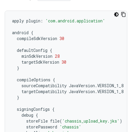
apply
plugin
:
'com.android.application'
android
{
compileSdkVersion
30
defaultConfig
{
minSdkVersion
28
targetSdkVersion
30
}
compileOptions
{
sourceCompatibility
JavaVersion
.
VERSION_1_8
targetCompatibility
JavaVersion
.
VERSION_1_8
}
signingConfigs
{
debug
{
storeFile
file
(
'chassis_upload_key.jks'
)
storePassword
'chassis'