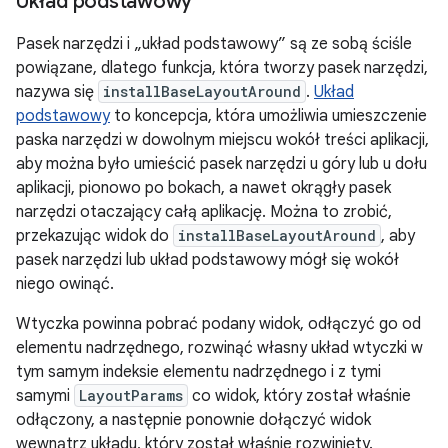
Układ podstawowy
Pasek narzędzi i „układ podstawowy” są ze sobą ściśle
powiązane, dlatego funkcja, która tworzy pasek narzędzi,
nazywa się
installBaseLayoutAround
.
Układ
podstawowy
to koncepcja, która umożliwia umieszczenie
paska narzędzi w dowolnym miejscu wokół treści aplikacji,
aby można było umieścić pasek narzędzi u góry lub u dołu
aplikacji, pionowo po bokach, a nawet okrągły pasek
narzędzi otaczający całą aplikację. Można to zrobić,
przekazując widok do
installBaseLayoutAround
, aby
pasek narzędzi lub układ podstawowy mógł się wokół
niego owinąć.
Wtyczka powinna pobrać podany widok, odłączyć go od
elementu nadrzędnego, rozwinąć własny układ wtyczki w
tym samym indeksie elementu nadrzędnego i z tymi
samymi
LayoutParams
co widok, który został właśnie
odłączony, a następnie ponownie dołączyć widok
wewnątrz układu, który został właśnie rozwinięty.