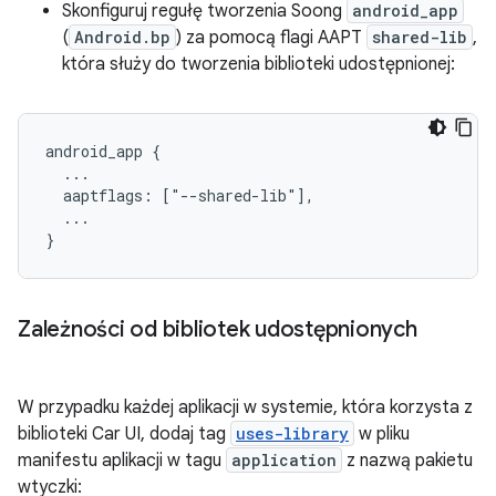
Skonfiguruj regułę tworzenia Soong
android_app
(
Android.bp
) za pomocą flagi AAPT
shared-lib
,
która służy do tworzenia biblioteki udostępnionej:
android_app {

  ...

  aaptflags: ["--shared-lib"],

  ...

Zależności od bibliotek udostępnionych
W przypadku każdej aplikacji w systemie, która korzysta z
biblioteki Car UI, dodaj tag
uses-library
w pliku
manifestu aplikacji w tagu
application
z nazwą pakietu
wtyczki: