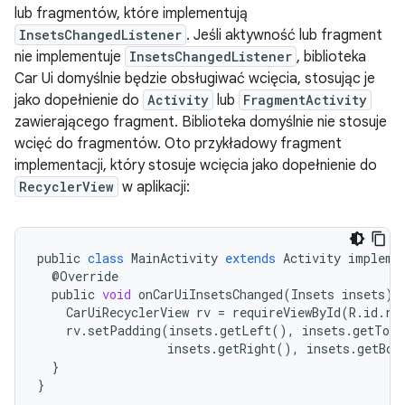
lub fragmentów, które implementują
InsetsChangedListener
. Jeśli aktywność lub fragment
nie implementuje
InsetsChangedListener
, biblioteka
Car Ui domyślnie będzie obsługiwać wcięcia, stosując je
jako dopełnienie do
Activity
lub
FragmentActivity
zawierającego fragment. Biblioteka domyślnie nie stosuje
wcięć do fragmentów. Oto przykładowy fragment
implementacji, który stosuje wcięcia jako dopełnienie do
RecyclerView
w aplikacji:
public
class
MainActivity
extends
Activity
impleme
@
Override
public
void
onCarUiInsetsChanged
(
Insets
insets
)
CarUiRecyclerView
rv
=
requireViewById
(
R
.
id
.
re
rv
.
setPadding
(
insets
.
getLeft
(),
insets
.
getTop
(
insets
.
getRight
(),
insets
.
getBot
}
}