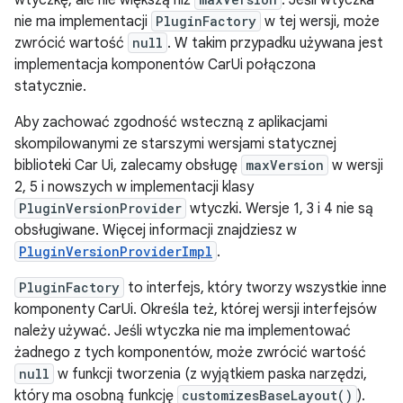
nie ma implementacji
PluginFactory
w tej wersji, może
zwrócić wartość
null
. W takim przypadku używana jest
implementacja komponentów CarUi połączona
statycznie.
Aby zachować zgodność wsteczną z aplikacjami
skompilowanymi ze starszymi wersjami statycznej
biblioteki Car Ui, zalecamy obsługę
maxVersion
w wersji
2, 5 i nowszych w implementacji klasy
PluginVersionProvider
wtyczki. Wersje 1, 3 i 4 nie są
obsługiwane. Więcej informacji znajdziesz w
PluginVersionProviderImpl
.
PluginFactory
to interfejs, który tworzy wszystkie inne
komponenty CarUi. Określa też, której wersji interfejsów
należy używać. Jeśli wtyczka nie ma implementować
żadnego z tych komponentów, może zwrócić wartość
null
w funkcji tworzenia (z wyjątkiem paska narzędzi,
który ma osobną funkcję
customizesBaseLayout()
).