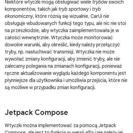
Niektóre wtyczki mogą obsługiwać wiele
trybów
swoich
komponentów, takich jak
tryb sportowy
i
tryb
ekonomiczny
, które różnią się wizualnie. CarUi nie
obsługuje wbudowanych funkcji tego typu, ale nic nie stoi
na przeszkodzie, aby wtyczka zaimplementowała je w
całości wewnętrznie. Wtyczka może monitorować
dowolne warunki, aby określić, kiedy należy przełączyć
tryby, np. nasłuchiwać transmisji. Wtyczka nie może
wywołać zmiany konfiguracji, aby zmienić tryby, ale nie
zalecamy polegania na zmianach konfiguracji, ponieważ
ręczne aktualizowanie wyglądu każdego komponentu jest
płynniejsze dla użytkownika i umożliwia przejścia, które nie
są możliwe w przypadku zmian konfiguracji.
Jetpack Compose
Wtyczki można implementować za pomocą Jetpack
Compose, ale jest to funkcja w wersji alfa i nie należy jej