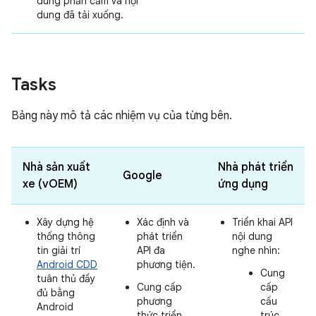
dung phản cảm và nội
dung đã tải xuống.
Tasks
Bảng này mô tả các nhiệm vụ của từng bên.
Nhà sản xuất
Nhà phát triển
Google
xe (vOEM)
ứng dụng
Xây dựng hệ
Xác định và
Triển khai API
thống thông
phát triển
nội dung
tin giải trí
API đa
nghe nhìn:
Android CDD
phương tiện.
Cung
tuân thủ đầy
Cung cấp
cấp
đủ bằng
phương
cấu
Android
thức triển
trúc