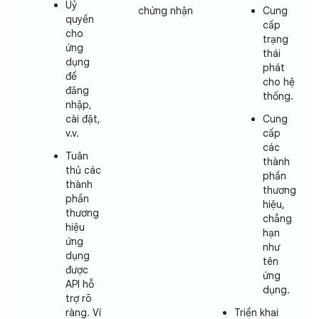
Uỷ
chứng nhận
Cung
quyền
cấp
cho
trạng
ứng
thái
dụng
phát
để
cho hệ
đăng
thống.
nhập,
cài đặt,
Cung
v.v.
cấp
các
Tuân
thành
thủ các
phần
thành
thương
phần
hiệu,
thương
chẳng
hiệu
hạn
ứng
như
dụng
tên
được
ứng
API hỗ
dụng.
trợ rõ
ràng. Ví
Triển khai