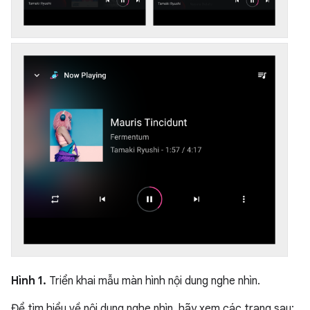
Hình 1.
Triển khai mẫu màn hình nội dung nghe nhìn.
Để tìm hiểu về nội dung nghe nhìn, hãy xem các trang sau: