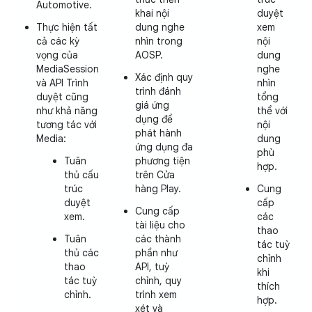
Automotive.
khai nội
duyệt
Thực hiện tất
dung nghe
xem
cả các kỳ
nhìn trong
nội
vọng của
AOSP.
dung
MediaSession
nghe
Xác định quy
và API Trình
nhìn
trình đánh
duyệt cũng
tổng
giá ứng
như khả năng
thể với
dụng để
tương tác với
nội
phát hành
Media:
dung
ứng dụng đa
phù
Tuân
phương tiện
hợp.
thủ cấu
trên Cửa
trúc
hàng Play.
Cung
duyệt
cấp
Cung cấp
xem.
các
tài liệu cho
thao
Tuân
các thành
tác tuỳ
thủ các
phần như
chỉnh
thao
API, tuỳ
khi
tác tuỳ
chỉnh, quy
thích
chỉnh.
trình xem
hợp.
xét và