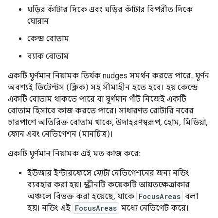
ঘড়ির কাঁটার দিকে এবং ঘড়ির কাঁটার বিপরীত দিকে
ঘোরান
কেন্দ্র বোতাম
ব্যাক বোতাম
একটি ঘূর্ণমান নিয়ামক তির্যক nudges সমর্থন করতে পারে. ঘূর্ণন
অবশ্যই ডিটেন্টস (ক্লিক) সহ সীমাহীন হতে হবে। হয় কেন্দ্রে
একটি বোতাম থাকতে পারে বা ঘূর্ণমান গাঁট নিজেই একটি
বোতাম হিসাবে কাজ করতে পারে। সাধারণত রোটারি নবের
চারপাশে অতিরিক্ত বোতাম থাকে, উদাহরণস্বরূপ, হোম, মিডিয়া,
ফোন এবং নেভিগেশন (মানচিত্র)।
একটি ঘূর্ণমান নিয়ামক এই মত কাজ করে:
ইউজার ইন্টারফেসে
মোটা
নেভিগেশনের জন্য নডিং
ব্যবহার করা হয়। স্ক্রীনটি কয়েকটি আয়তক্ষেত্রাকার
অঞ্চলে বিভক্ত করা হয়েছে, যাকে
FocusAreas
বলা
হয়। নডিং এই
FocusAreas
মধ্যে নেভিগেট করে।