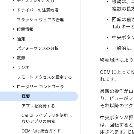
ディスプレイと入力
移動は、
複数の長
ドライバーの注意散漫
回転は
細
フラッシュ ウェアの管理
Tab キ
位置情報
中央ボタ
通知
一般的に、
パフォーマンスの分析
電源
移動履歴により
ラジオ
OEM によっ
リモート アクセスを設定する
れます。
ロータリー コントローラ
最新の操作がロ
概要
り、ビューがフ
それ以降のアク
アプリを開発する
Car UI ライブラリを使用し
中央ボタンが
ないアプリの開発
は、回転すると
OEM 向け統合ガイド
用されます。D