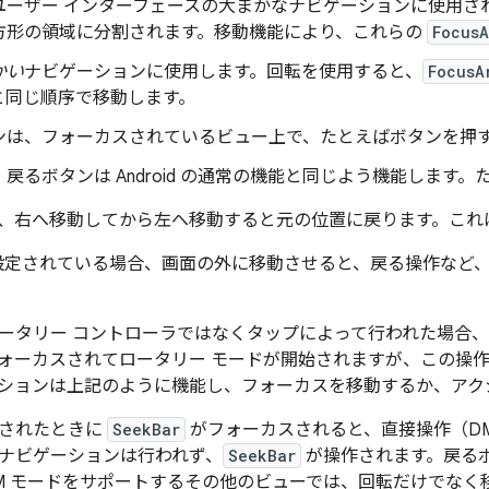
ユーザー インターフェースの大まかな
ナビゲーションに使用さ
方形の領域に分割されます。移動機能により、これらの
FocusA
かい
ナビゲーションに使用します。回転を使用すると、
FocusA
ーと同じ順序で移動します。
ンは、フォーカスされているビュー上で、たとえばボタンを押
戻るボタンは Android の通常の機能と同じよう機能します。
、右へ移動してから左へ移動すると元の位置に戻ります。これは 
て設定されている場合、画面の外に移動させると、戻る操作など
ータリー コントローラではなくタップによって行われた場合
ォーカスされてロータリー モードが開始されますが、この操
ションは上記のように機能し、フォーカスを移動するか、アク
押されたときに
SeekBar
がフォーカスされると、直接操作（D
ナビゲーションは行われず、
SeekBar
が操作されます。戻るボ
M モードをサポートするその他のビューでは、回転だけでなく