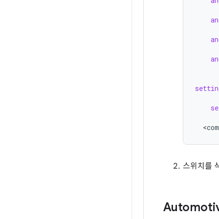
an
an
an
an
settin
se
<
com
스위치를 
Automot