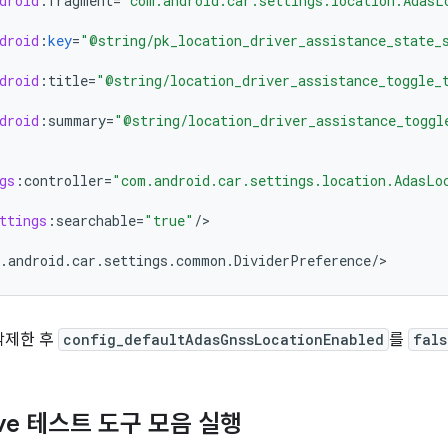
droid
:
fragment
=
"com.android.car.settings.location.AdasL
droid
:
key
=
"@string/pk_location_driver_assistance_state_
droid
:
title
=
"@string/location_driver_assistance_toggle_
droid
:
summary
=
"@string/location_driver_assistance_toggl
gs
:
controller
=
"com.android.car.settings.location.AdasLo
ttings
:
searchable
=
"true"
/>
.
android
.
car
.
settings
.
common
.
DividerPreference
/>
삭제한 후
config_defaultAdasGnssLocationEnabled
를
fals
ive 테스트 도구 모음 실행