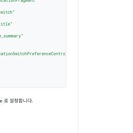
ocationFragment"
switch"
title"
e_summary"
cationSwitchPreferenceController"
e
로 설정합니다.