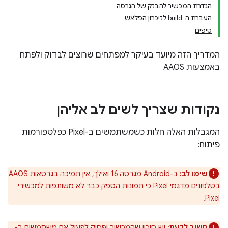
הגדרת המכשיר להבזק של הגרסה
העברת ה-build לזיכרון הפלאש
טיפים
המדריך הזה מיועד בעיקר למפתחים שרוצים לבדוק ולפתח
באמצעות AAOS
נקודות שצריך לשים לב אליהן
המגבלות האלה חלות כשמשתמשים ב-Pixel כפלטפורמות
פיתוח:
שימו לב:
ב-Android מגרסה 16 ואילך, אין תמיכה בגרסאות AAOS
בטלפונים מדגמי Pixel כי תמונות הספק כבר לא משותפות למכשירי
Pixel.
חשוב לדעת:
יש סיכוי שהמכשיר יפסיק לפעול אם משתמשים ב-