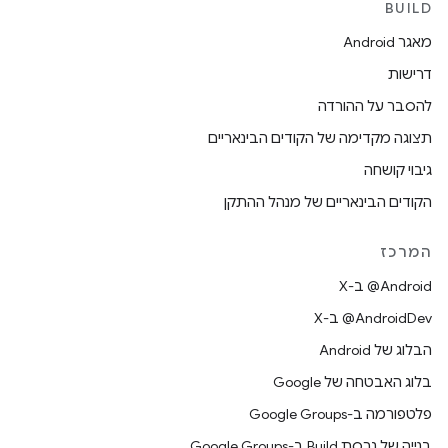
BUILD
מאגר Android
דרישות
להסבר על ההורדה
תצוגה מקדימה של הקודים הבינאריים
גיבוי קושחה
הקודים הבינאריים של מנהל ההתקן
המרכז
‫‎@Android ב-X
‫‎@AndroidDev ב-X
הבלוג של Android
בלוג האבטחה של Google
פלטפורמה ב-Google Groups
בנייה של גרסת Build ב-Google Groups