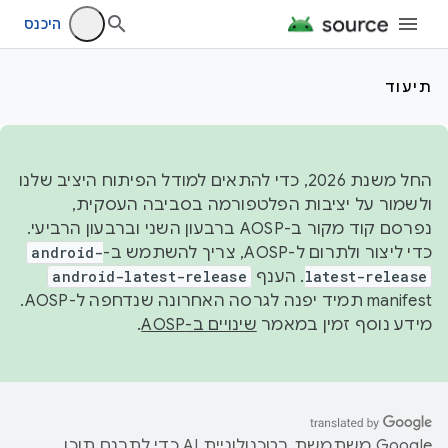
היכנס
תיעוד
החל משנת 2026, כדי להתאים למודל הפיתוח היציב שלנו
ולשמור על יציבות הפלטפורמה בסביבה העסקית,
נפרסם קוד מקור ב-AOSP ברבעון השני וברבעון הרביעי.
כדי ליצור ולתרום ל-AOSP, צריך להשתמש ב-
android-
latest-release
. הענף
android-latest-release
manifest תמיד יפנה לגרסה האחרונה שנדחפה ל-AOSP.
מידע נוסף זמין במאמר
שינויים ב-AOSP
.
‫Google משתמשת בטכנולוגיית AI כדי לתרגם תוכן