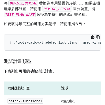
將
DEVICE_SERIAL
替換為車用裝置的序號 ID。如果主機
連線多部裝置，請使用
DEVICE_SERIAL
區分裝置。將
TEST_PLAN_NAME
替換為要執行的測試計畫名稱。
如要取得最完整的可用方案清單，請使用指令列：
./tools/catbox-tradefed
list
plans
|
grep
-i
cat
測試計畫類型
下表列出可用的
功能
測試計畫。
功能測試計畫
說明
catbox-functional
功能測試。