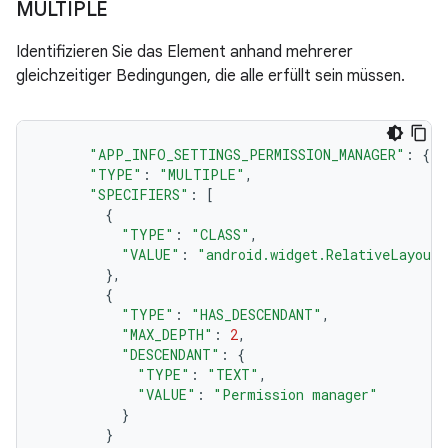
MULTIPLE
Identifizieren Sie das Element anhand mehrerer
gleichzeitiger Bedingungen, die alle erfüllt sein müssen.
"APP_INFO_SETTINGS_PERMISSION_MANAGER"
:
{
"TYPE"
:
"MULTIPLE"
,
"SPECIFIERS"
:
[
{
"TYPE"
:
"CLASS"
,
"VALUE"
:
"android.widget.RelativeLayout"
},
{
"TYPE"
:
"HAS_DESCENDANT"
,
"MAX_DEPTH"
:
2
,
"DESCENDANT"
:
{
"TYPE"
:
"TEXT"
,
"VALUE"
:
"Permission manager"
}
}