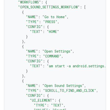
"WORKFLOWS"
:
{
"OPEN_SOUND_SETTINGS_WORKFLOW"
:
[
{
"NAME"
:
"Go to Home"
,
"TYPE"
:
"PRESS"
,
"CONFIG"
:
{
"TEXT"
:
"HOME"
}
},
{
"NAME"
:
"Open Settings"
,
"TYPE"
:
"COMMAND"
,
"CONFIG"
:
{
"TEXT"
:
"am start -a android.settings.S
}
},
{
"NAME"
:
"Open Sound Settings"
,
"TYPE"
:
"SCROLL_TO_FIND_AND_CLICK"
,
"CONFIG"
:
{
"UI_ELEMENT"
:
{
"TYPE"
:
"TEXT"
,