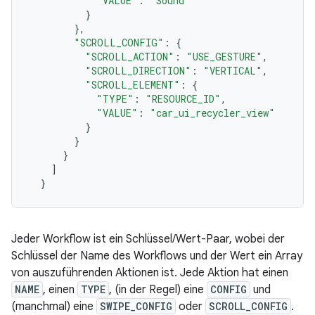
"VALUE"
:
"Sound"
}
},
"SCROLL_CONFIG"
:
{
"SCROLL_ACTION"
:
"USE_GESTURE"
,
"SCROLL_DIRECTION"
:
"VERTICAL"
,
"SCROLL_ELEMENT"
:
{
"TYPE"
:
"RESOURCE_ID"
,
"VALUE"
:
"car_ui_recycler_view"
}
}
}
]
}
Jeder Workflow ist ein Schlüssel/Wert-Paar, wobei der
Schlüssel der Name des Workflows und der Wert ein Array
von auszuführenden Aktionen ist. Jede Aktion hat einen
NAME
, einen
TYPE
, (in der Regel) eine
CONFIG
und
(manchmal) eine
SWIPE_CONFIG
oder
SCROLL_CONFIG
.