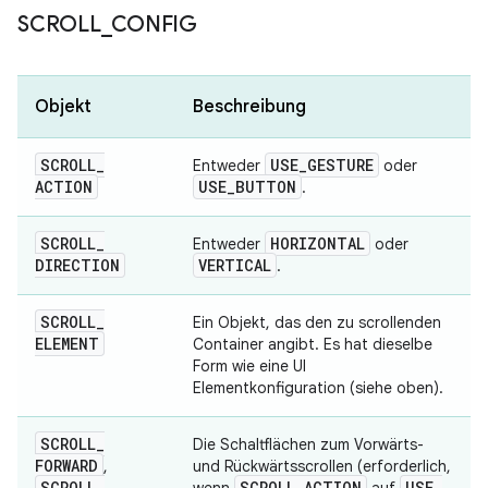
SCROLL
_
CONFIG
Objekt
Beschreibung
SCROLL
_
USE
_
GESTURE
Entweder
oder
ACTION
USE
_
BUTTON
.
SCROLL
_
HORIZONTAL
Entweder
oder
DIRECTION
VERTICAL
.
SCROLL
_
Ein Objekt, das den zu scrollenden
ELEMENT
Container angibt. Es hat dieselbe
Form wie eine UI
Elementkonfiguration (siehe oben).
SCROLL
_
Die Schaltflächen zum Vorwärts-
FORWARD
,
und Rückwärtsscrollen (erforderlich,
SCROLL
_
SCROLL
_
ACTION
USE
_