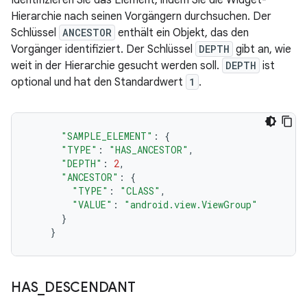
Identifizieren Sie das Element, indem Sie die Widget-
Hierarchie nach seinen Vorgängern durchsuchen. Der
Schlüssel
ANCESTOR
enthält ein Objekt, das den
Vorgänger identifiziert. Der Schlüssel
DEPTH
gibt an, wie
weit in der Hierarchie gesucht werden soll.
DEPTH
ist
optional und hat den Standardwert
1
.
"SAMPLE_ELEMENT"
:
{
"TYPE"
:
"HAS_ANCESTOR"
,
"DEPTH"
:
2
,
"ANCESTOR"
:
{
"TYPE"
:
"CLASS"
,
"VALUE"
:
"android.view.ViewGroup"
}
}
HAS
_
DESCENDANT