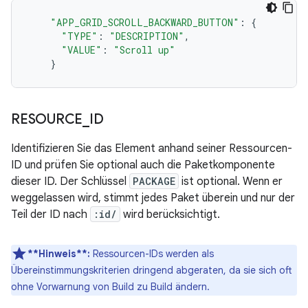
"APP_GRID_SCROLL_BACKWARD_BUTTON"
:
{
"TYPE"
:
"DESCRIPTION"
,
"VALUE"
:
"Scroll up"
}
RESOURCE
_
ID
Identifizieren Sie das Element anhand seiner Ressourcen-
ID und prüfen Sie optional auch die Paketkomponente
dieser ID. Der Schlüssel
PACKAGE
ist optional. Wenn er
weggelassen wird, stimmt jedes Paket überein und nur der
Teil der ID nach
:id/
wird berücksichtigt.
**Hinweis**:
Ressourcen-IDs werden als
Übereinstimmungskriterien dringend abgeraten, da sie sich oft
ohne Vorwarnung von Build zu Build ändern.