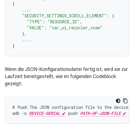
{
....
"SECURITY_SETTINGS_SCROLL_ELEMENT"
:
{
"TYPE"
:
"RESOURCE_ID"
,
"VALUE"
:
"car_ui_recycler_view"
},
....
}
Wenn die JSON-Konfigurationsdatei fertig ist, wird sie zur
Laufzeit bereitgestellt, wie im folgenden Codeblock
gezeigt:
# Push The JSON configuration file to the device

adb -s 
DEVICE-SERIAL
 push 
PATH-OF-JSON-FILE