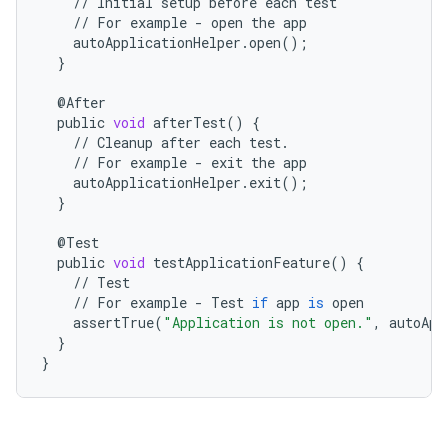
//
Initial
setup
before
each
test
//
For
example
-
open
the
app
autoApplicationHelper
.
open
();
}
@
After
public
void
afterTest
()
{
//
Cleanup
after
each
test
.
//
For
example
-
exit
the
app
autoApplicationHelper
.
exit
();
}
@
Test
public
void
testApplicationFeature
()
{
//
Test
//
For
example
-
Test
if
app
is
open
assertTrue
(
"Application is not open."
,
autoApp
}
}