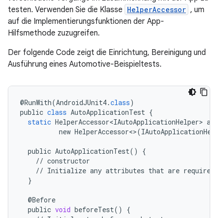
testen. Verwenden Sie die Klasse
HelperAccessor
, um
auf die Implementierungsfunktionen der App-
Hilfsmethode zuzugreifen.
Der folgende Code zeigt die Einrichtung, Bereinigung und
Ausführung eines Automotive-Beispieltests.
@
RunWith
(
AndroidJUnit4
.
class
)
public
class
AutoApplicationTest
{
static
HelperAccessor<IAutoApplicationHelper>
au
new
HelperAccessor
<>
(
IAutoApplicationHel
public
AutoApplicationTest
()
{
//
constructor
//
Initialize
any
attributes
that
are
required
}
@
Before
public
void
beforeTest
()
{