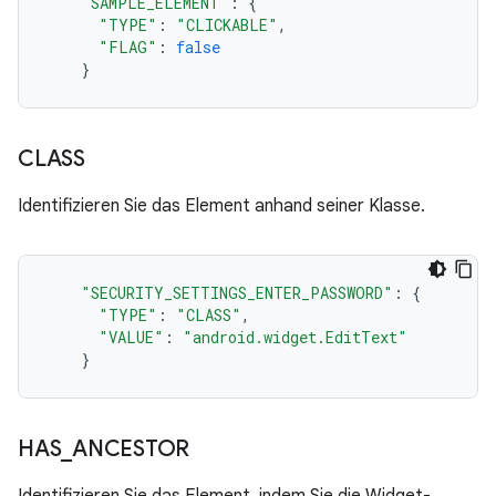
"SAMPLE_ELEMENT"
:
{
"TYPE"
:
"CLICKABLE"
,
"FLAG"
:
false
}
CLASS
Identifizieren Sie das Element anhand seiner Klasse.
"SECURITY_SETTINGS_ENTER_PASSWORD"
:
{
"TYPE"
:
"CLASS"
,
"VALUE"
:
"android.widget.EditText"
}
HAS
_
ANCESTOR