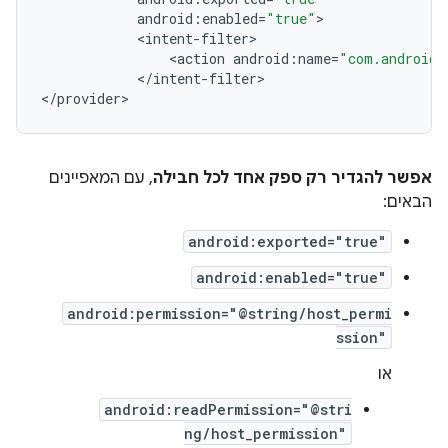
android
:
enabled
=
"true"
<
intent
-
filter
<
action
android
:
name
=
"com.android.
<
/
intent
-
filter
>

<
/
provider
אפשר להגדיר רק ספק אחד לכל חבילה
, עם המאפיינים
הבאים:
android:exported="true"
android:enabled="true"
android:permission="@string/host_permi
ssion"
או
android:readPermission="@stri
ng/host_permission"