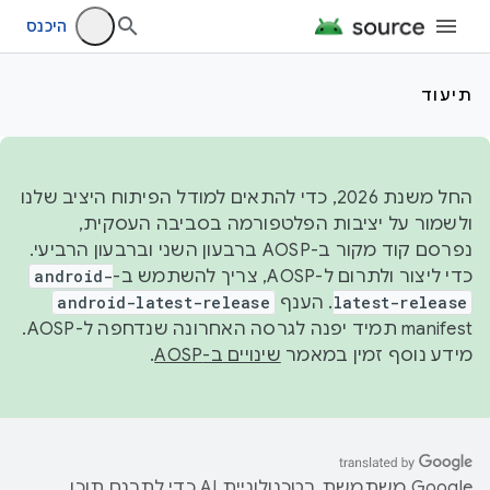
היכנס
תיעוד
החל משנת 2026, כדי להתאים למודל הפיתוח היציב שלנו
ולשמור על יציבות הפלטפורמה בסביבה העסקית,
נפרסם קוד מקור ב-AOSP ברבעון השני וברבעון הרביעי.
כדי ליצור ולתרום ל-AOSP, צריך להשתמש ב-
android-
latest-release
. הענף
android-latest-release
manifest תמיד יפנה לגרסה האחרונה שנדחפה ל-AOSP.
מידע נוסף זמין במאמר
שינויים ב-AOSP
.
‫Google משתמשת בטכנולוגיית AI כדי לתרגם תוכן