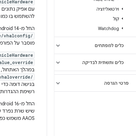
hicleHardware
עם אפיק נתונים 
וירטואליזציה
להשתמש בו כמו שה
קול
החל מ-Android 14, ‏
Watchdog
e/vhalconfig/
מוסבר על הפורמט
כלים למפתחים
hicleHardware
alue_override
כלים ותשתית לבדיקה
במהלך האתחול, לפני האתחול של VHAL), 
vhaloverride/
פרטי הגרסה
רשימת ההגדרות של
החל מ-Android 16, ‏
AAOS משמש כפרוקסי שמעביר בקשות לשרת המרוחק. פרטים נוספים מופיעים במאמר בנושא