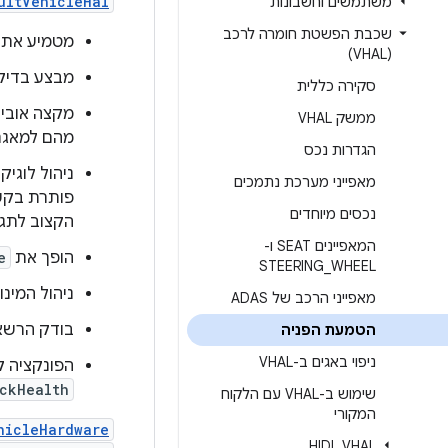
ultVehicleHal
משתמשים וחשבונות
שכבת הפשטת חומרה לרכב
מטמיע את
(VHAL)
מבצע בדיקו
סקירה כללית
מקצה אוביי
ממשק VHAL
מהם למאגר 
הגדרות נכס
ניהול לוגי
מאפייני מערכת נתמכים
פותרת בקש
נכסים מיוחדים
הקצוב לתגו
המאפיינים SEAT ו-
הופך את
e
STEERING
_
WHEEL
ניהול המינוי
מאפייני הרכב של ADAS
בודק הרשאו
הטמעת הפניה
ניפוי באגים ב-VHAL
הפונקציה 
ckHealth
שימוש ב-VHAL עם הלקוח
המקורי
hicleHardware
HIDL VHAL