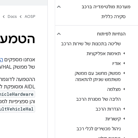
מערכת מולטימדיה ברכב
סקירה כללית
AOSP
Docs
הנחיות לפיתוח
הטמעת
שליטה בתכונות של שירות הרכב
תאימות אפליקציות
אנחנו מספקים
הט
אודיו
של ממשק VHAL נמצאת בכתובת
ממשק מחשב עם ממשק
ההטמעה לדוגמה ‫
משתמש שניתן להתאמה
AIDL ומסופקת לוגיקת VHAL כללית לכל מכשירי החומרה. בשכבה התחתונה,
מצלמה
hicleHardware
הליבה של מסגרת הרכב
והן ספציפיות למ
ultVehicleHal
הגדרות הרכב
קישוריות
ניהול מכשירים לכלי רכב