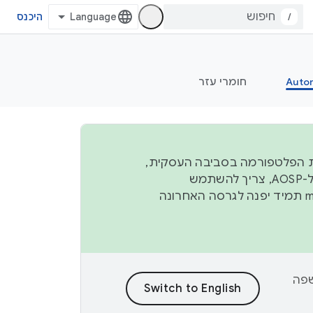
/
היכנס
Auto
חומרי עזר
ל יציבות הפלטפורמה בסביבה העסקית,
נפרסם קוד מקור ב-AOSP ברבעון השני וברבעון הרביעי. כדי ליצור ולתרום ל-AOSP, צריך להשתמש
manifest תמיד יפנה לגרסה האחרונה
וכן לשפה