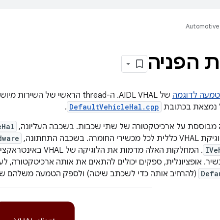
Automotive
 הפניה
מעה לדוגמה
של AIDL VHAL. ה-thread הראשי של השירות מיושם ב-
.
DefaultVehicleHal.cpp
מבוססת על ארכיטקטורה של שתי שכבות. בשכבה העליונה, 
eHal
dware
IVe
. המחלקות האלה מדמות א
כשיר. אופציונלית, ספקים יכולים להתאים את אותה ארכיטקטורה, 
Defa
(להרחיב אותה כדי לשכתב שיטה) ולספק הטמעה משלהם ש