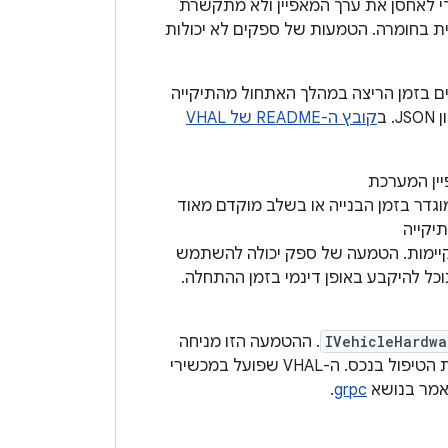
 לאחסן את ערך המאפיין ולא מתקשרת
ית בחומרה. הטמעות של ספקים לא יכולות
ם בזמן הריצה במהלך האתחול מהתיקייה
 ב
קובץ ה-README של VHAL
יין המערכת
מוגדר בזמן הבנייה או בשלב מוקדם מאוד
יימות. הטמעה של ספק יכולה להשתמש
מקודדת באופן קשיח, ותוכל להיקבע באופן דינמי בזמן ההתחלה.
IVehicleHardwa
. ההטמעה הזו מניחה
שיש שרת נפרד שפועל במכונה או במכונה וירטואלית (VM) מרחוק, שמכיל את לוגיקת הטיפול בנכס. ה-VHAL שפועל במכשירי
.
grpc