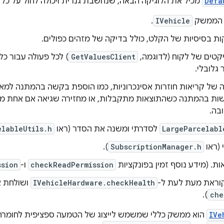
Defa
מכיל את הלוגיקה הבאה, שנחשבת גנרית ויכולה לחול על כל הטמ
 הממשק
IVehicle
.
ת בסיסיות של הקלט, כולל בדיקה של מזהים כפולים.
קטים של לקוח (לדוגמה,
GetValuesClient
גלובלי.
קה של קריאות חוזרות אסינכרוניות, כמו הוספת בקשה בהמתנה למ
ות בהמתנה כשהתוצאות מתקבלות, או מחזירה שגיאה אם אחת מ
בה.
LargeParcelabl
לסדרתי ומשנה את הסדר (ראו
elableUtils.h
 (ראו
SubscriptionManager.h
).
ת. (מידע נוסף זמין בפונקציות
checkReadPermission
ו-
ssion
קוראת מעת לעת ל-
IVehicleHardware.checkHealth
ושולחת א
).
che
IVe
הוא ממשק כללי שמשמש לייצוג של הטמעה ספציפית לחומרה של VHAL. ההטמעה לדו