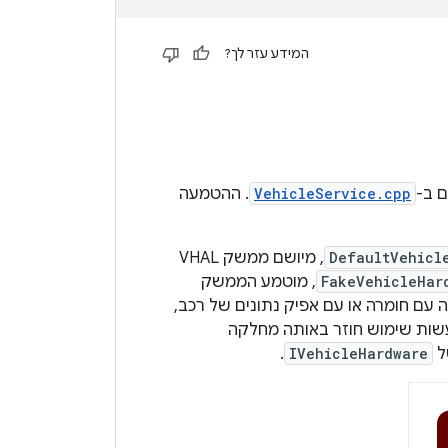
המידע עזר לך?
VehicleService.cpp
. ההטמעה
DefaultVehicl
, מיושם ממשק VHAL
FakeVehicleHar
, מוטמע הממשק
ת הלוגיקה של VHAL באינטראקציה עם חומרה או עם אפיק נתונים של רכב,
לעשות שימוש חוזר באותה מחלקה
ל
IVehicleHardware
.