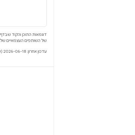
דוגמאות התוכן והקוד שבדף 
של השותפים העצמאיים שלה
עדכון אחרון: 2026-06-18 (שעון UTC).
BUILD
מאגר Android
דרישות
להסבר על ההורדה
תצוגה מקדימה של הקודים הבינאריים
גיבוי קושחה