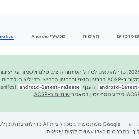
ם מרכזיים
תאימות
מכשירי Android
motive
החל משנת 2026, כדי להתאים למודל הפיתוח היציב שלנו ולשמור ע
android-latest
. הענף
android-latest-release
שינויים ב-AOSP
.
‫Google משתמשת בטכנולוגיית AI כדי לתרגם ת
ך. בתרגומים כאלו עשויות להיות שגיאות.