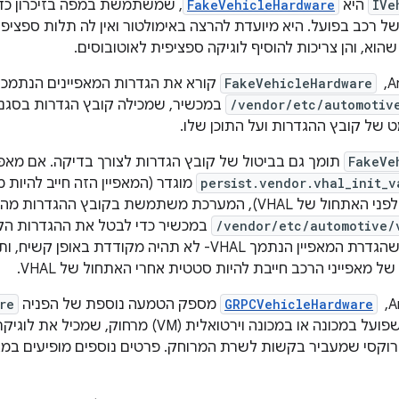
IVe
היא
FakeVehicleHardware
, שמשתמשת במפה בזיכרון כדי
של רכב בפועל. היא מיועדת להרצה באימולטור ואין לה תלות ספציפ
וא, והן צריכות להוסיף לוגיקה ספציפית לאוטובוסים.
FakeVehicleHardware
קורא את הגדרות המאפיינים הנתמכי
/vendor/etc/automotiv
במכשיר, שמכילה קובץ הגדרות בסגנון JSON.
 של קובץ ההגדרות ועל התוכן שלו.
FakeVe
תומך גם בביטול של קובץ הגדרות לצורך בדיקה. אם מאפ
persist.vendor.vhal_init_v
מוגדר (המאפיין הזה חייב להיות 
המערכת משתמשת בקובץ ההגדרות מהתיקייה
/vendor/etc/automotive/
במכשיר כדי לבטל את ההגדרות הק
בגישה דומה כדי שהגדרת המאפיין הנתמך VHAL- לא תהיה 
 מאפייני הרכב חייבת להיות סטטית אחרי האתחול של VHAL.
GRPCVehicleHardware
מספק הטמעה נוספת של הפניה
re