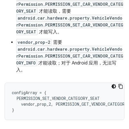
rPermission.PERMISSION_GET_CAR_VENDOR_CATEG
ORY_SEAT
才能读取，需要
android.car.hardware.property.VehicleVendo
rPermission.PERMISSION_SET_CAR_VENDOR_CATEG
ORY_SEAT
才能写入。
vendor_prop-2
需要
android.car.hardware.property.VehicleVendo
rPermission.PERMISSION_GET_CAR_VENDOR_CATEG
ORY_INFO
才能读取；对于 Android 应用，无法写
入。
configArray
=
{
PERMISSION_SET_VENDOR_CATEGORY_SEAT
vendor_prop_2
,
PERMISSION_GET_VENDOR_CATEGORY
}