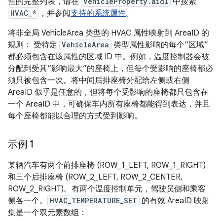
性的完整列表，请在
VehicleProperty.aidl
中搜索
HVAC_*
，并参阅
支持的系统属性
。
将非全局 VehicleArea 类型的 HVAC 属性映射到 AreaID 的
规则： 受特定
VehicleArea
类型属性影响的每个“区域”
都必须包含在该属性的区域 ID 中。例如，温度控制器会被
分配到受其“影响最大”的座椅上，但每个受影响的座椅都必
须只被包含一次。将中间后排座椅分配给左侧或右侧
AreaID 似乎是任意的，但将每个受影响的座椅都只包含在
一个 AreaID 中，可确保车内所有座椅都能得到表达，并且
每个座椅都能以合理的方式受到影响。
示例 1
某辆汽车有两个前排座椅 (ROW_1_LEFT, ROW_1_RIGHT)
和三个后排座椅 (ROW_2_LEFT, ROW_2_CENTER,
ROW_2_RIGHT)。有两个温度控制单元，驾驶员侧和乘客
侧各一个。
HVAC_TEMPERATURE_SET
的有效 AreaID 映射
集是一个双元素数组：