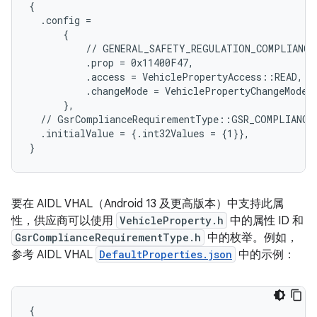
{

  .config =

      {

          // GENERAL_SAFETY_REGULATION_COMPLIANCE_
          .prop = 0x11400F47,

          .access = VehiclePropertyAccess::READ,

          .changeMode = VehiclePropertyChangeMode::
      },

  // GsrComplianceRequirementType::GSR_COMPLIANCE_
  .initialValue = {.int32Values = {1}},

}
要在 AIDL VHAL（Android 13 及更高版本）中支持此属
性，供应商可以使用
VehicleProperty.h
中的属性 ID 和
GsrComplianceRequirementType.h
中的枚举。例如，
参考 AIDL VHAL
DefaultProperties.json
中的示例：
{
