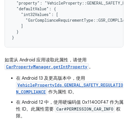
  "property": "VehicleProperty::GENERAL_SAFETY_RE
  "defaultValue": {

    "int32Values": [

      "GsrComplianceRequirementType::GSR_COMPLIANC
    ]

  }

}
如需从 Android 应用读取此属性，请使用
CarPropertyManager.getIntProperty
。
在 Android 13 及更高版本中，使用
VehiclePropertyIds.GENERAL_SAFETY_REGULATIO
N_COMPLIANCE
作为属性 ID。
在 Android 12 中，使用硬编码值 0x11400F47 作为属
性 ID。此属性需要
Car#PERMISSION_CAR_INFO
权
限。