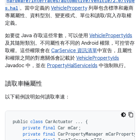
hardware/interfaces/automotive/vehicle/2.0/type
s.hal
。當中定義的
VehicleProperty
列舉包含標準和廠商
專屬屬性、資料型別、變更模式、單位和讀取/寫入存取權
定義。
如要從 Java 存取這些常數，可以使用
VehiclePropertyIds
及其隨附類別。不同屬性有不同的 Android 權限，可控管存
取權。這些權限會在
CarService 資訊清單
中宣告，且屬性
和權限之間的對應關係會記載於
VehiclePropertyIds
Javadoc 中，並在
PropertyHalServiceIds
中強制執行。
讀取車輛屬性
以下範例說明如何讀取車速：
public
class
CarActuator
...
{
private
final
Car
mCar
;
private
final
CarPropertyManager
mCarPropertyM