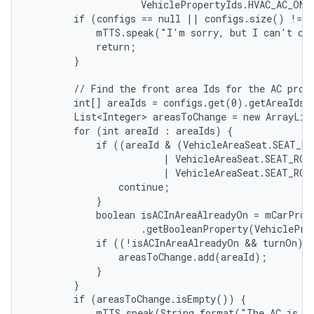
                    VehiclePropertyIds.HVAC_AC_ON))
        if (configs == null || configs.size() != 1
            mTTS.speak("I'm sorry, but I can't con
            return;

        }

        // Find the front area Ids for the AC prope
        int[] areaIds = configs.get(0).getAreaIds()
        List<Integer> areasToChange = new ArrayList
        for (int areaId : areaIds) {

            if ((areaId & (VehicleAreaSeat.SEAT_RO
                        | VehicleAreaSeat.SEAT_ROW_
                        | VehicleAreaSeat.SEAT_ROW
                continue;

            }

            boolean isACInAreaAlreadyOn = mCarPrope
                    .getBooleanProperty(VehicleProp
            if ((!isACInAreaAlreadyOn && turnOn) |
                areasToChange.add(areaId);

            }

        }

        if (areasToChange.isEmpty()) {

            mTTS.speak(String.format("The AC is a