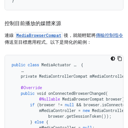
}
控制目前播放的媒體來源
連線
MediaBrowserCompat
後，就能輕鬆將
傳輸控制指令
傳送至目標應用程式。以下是簡化的範例：
public
class
MediaActuator
…
{
…
private
MediaControllerCompat
mMediaController
@Override
public
void
onConnectedBrowserChanged
(
@Nullable
MediaBrowserCompat
browser
)
if
(
browser
!=
null
&&
browser
.
isConnected
mMediaController
=
new
MediaController
browser
.
getSessionToken
());
}
else
{
mMediaController
=
null
;