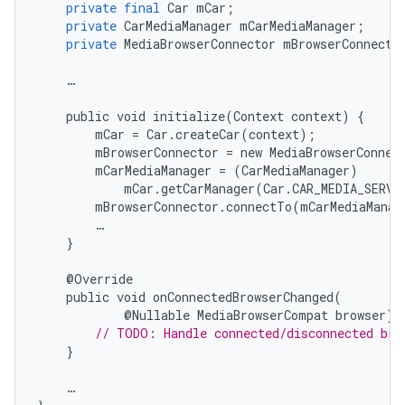
private
final
Car
mCar
;
private
CarMediaManager
mCarMediaManager
;
private
MediaBrowserConnector
mBrowserConnecto
…
public
void
initialize
(
Context
context
)
{
mCar
=
Car
.
createCar
(
context
);
mBrowserConnector
=
new
MediaBrowserConnec
mCarMediaManager
=
(
CarMediaManager
)
mCar
.
getCarManager
(
Car
.
CAR_MEDIA_SERVI
mBrowserConnector
.
connectTo
(
mCarMediaManag
…
}
@
Override
public
void
onConnectedBrowserChanged
(
@
Nullable
MediaBrowserCompat
browser
)
// TODO: Handle connected/disconnected bro
}
…