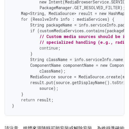
new
Intent
(
MediaBrowserService
.
SERVICE
PackageManager
.
GET_RESOLVED_FILTER
);
Map<String
,
MediaSource
>
result
=
new
HashMap
<
for
(
ResolveInfo
info
:
mediaServices
)
{
String
packageName
=
info
.
serviceInfo
.
pack
if
(
customMediaServices
.
contains
(
packageNa
// Custom media sources should be ig
// specialized handling (e.g., radio
continue
;
}
String
className
=
info
.
serviceInfo
.
name
;
ComponentName
componentName
=
new
Componen
className
);
MediaSource
source
=
MediaSource
.
create
(
mC
result
.
put
(
source
.
getDisplayName
().
toStrin
source
);
}
return
result
;
}
請注意，媒體來源隨時可能安裝或解除安裝。為維持準確的