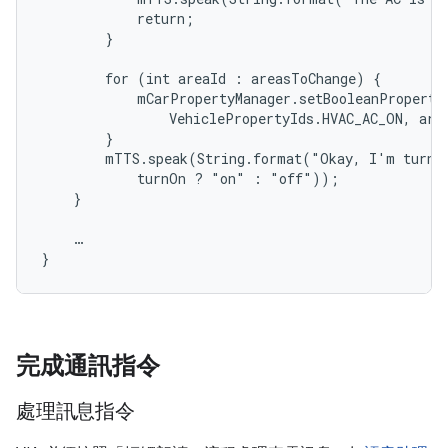
            return;

        }

        for (int areaId : areasToChange) {

            mCarPropertyManager.setBooleanProperty(
                VehiclePropertyIds.HVAC_AC_ON, area
        }

        mTTS.speak(String.format("Okay, I'm turnin
            turnOn ? "on" : "off"));

    }

    …

}
完成通訊指令
處理訊息指令