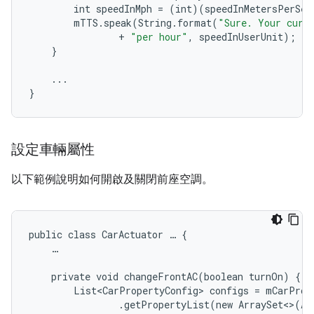
int
speedInMph
=
(
int
)(
speedInMetersPerSec
mTTS
.
speak
(
String
.
format
(
"Sure. Your curr
+
"per hour"
,
speedInUserUnit
);
}
...
}
設定車輛屬性
以下範例說明如何開啟及關閉前座空調。
public class CarActuator … {

    …

    private void changeFrontAC(boolean turnOn) {

        List<CarPropertyConfig> configs = mCarPrope
                .getPropertyList(new ArraySet<>(Arr