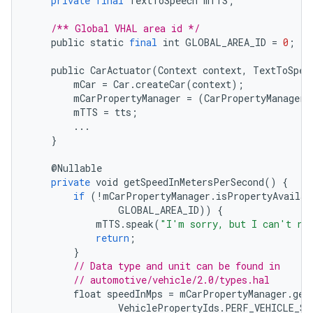
private
final
TextToSpeech
mTTS
;
/** Global VHAL area id */
public
static
final
int
GLOBAL_AREA_ID
=
0
;
public
CarActuator
(
Context
context
,
TextToSpee
mCar
=
Car
.
createCar
(
context
);
mCarPropertyManager
=
(
CarPropertyManager
)
mTTS
=
tts
;
...
}
@
Nullable
private
void
getSpeedInMetersPerSecond
()
{
if
(!
mCarPropertyManager
.
isPropertyAvailab
GLOBAL_AREA_ID
))
{
mTTS
.
speak
(
"I'm sorry, but I can't rea
return
;
}
// Data type and unit can be found in
// automotive/vehicle/2.0/types.hal
float
speedInMps
=
mCarPropertyManager
.
get
VehiclePropertyIds
.
PERF_VEHICLE_SP