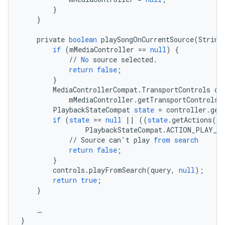
}
}
private
boolean
playSongOnCurrentSource
(
String
if
(
mMediaController
==
null
)
{
//
No
source
selected
.
return
false
;
}
MediaControllerCompat
.
TransportControls
co
mMediaController
.
getTransportControls
(
PlaybackStateCompat
state
=
controller
.
get
if
(
state
==
null
||
((
state
.
getActions
()
PlaybackStateCompat
.
ACTION_PLAY_FR
//
Source
can
'
t
play
from
search
return
false
;
}
controls
.
playFromSearch
(
query
,
null
);
return
true
;
}
…
}