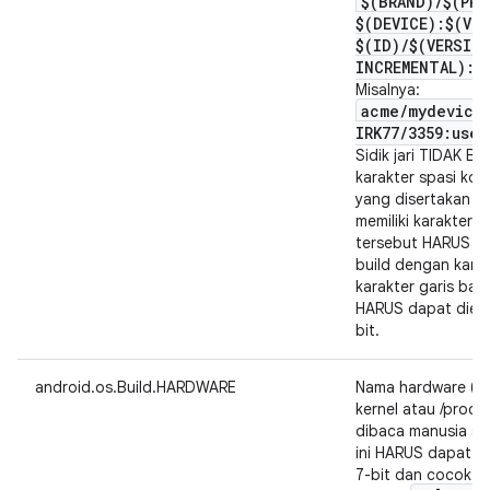
$(BRAND)
/
$(PRO
$(DEVICE):$(VE
$(ID)
/
$(VERSIO
INCREMENTAL):$
Misalnya:
acme
/
mydevice
IRK77
/
3359:user
Sidik jari TIDAK 
karakter spasi kos
yang disertakan d
memiliki karakter 
tersebut HARUS dig
build dengan karakt
karakter garis bawa
HARUS dapat dienk
bit.
android.os.Build.HARDWARE
Nama hardware (da
kernel atau /proc).
dibaca manusia sec
ini HARUS dapat d
7-bit dan cocok d