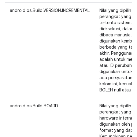
android.os.Build.VERSION.INCREMENTAL
Nilai yang dipilih 
perangkat yang m
tertentu sistem A
dieksekusi, dalam
dibaca manusia. Ni
digunakan kembali
berbeda yang ter
akhir. Penggunaan
adalah untuk menu
atau ID perubahan
digunakan untuk m
ada persyaratan p
kolom ini, kecuali
BOLEH null atau st
android.os.Build.BOARD
Nilai yang dipilih 
perangkat yang me
hardware internal 
digunakan oleh pe
format yang dapat
Kemungkinan peng