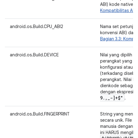
ABI) kode native. 
Kompatibilitas API
android.os.Build.CPU_ABI2
Nama set petunjuk
konvensi ABI) dari 
Bagian 3.3: Kompati
android.os.Build.DEVICE
Nilai yang dipilih 
perangkat yang me
konfigurasi atau re
(terkadang disebut
perangkat. Nilai k
dienkode sebagai 
dengan ekspresi r
9
.
,
_
-]+$"
.
android.os.Build.FINGERPRINT
String yang mengide
secara unik. File 
manusia dengan cu
ini HARUS mengikut