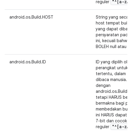
"^[a-z
A-
reguler
android.os.Build.HOST
String yang secara
host tempat build
yang dapat dibaca
persyaratan pada 
ini, kecuali bahwa 
BOLEH null atau st
android.os.Build.ID
ID yang dipilih ol
perangkat untuk mer
tertentu, dalam f
dibaca manusia. K
dengan
android.os.Build.
tetapi HARUS beru
bermakna bagi pen
membedakan build 
ini HARUS dapat d
7-bit dan cocok d
"^[a-z
A-
reguler