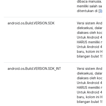
dibaca manusia. K
memiliki salah satu 
ditentukan di [
Refe
android.os.Build.VERSION.SDK
Versi sistem Andr
dieksekusi, dalam
diakses oleh kode a
Untuk Android 4.0.1
HARUS memiliki nila
Untuk Android 4.0.
baru, kolom ini HAR
bilangan bulat 15.
android.os.Build.VERSION.SDK_INT
Versi sistem Andr
dieksekusi, dalam
diakses oleh kode a
Untuk Android 4.0.1
HARUS memiliki nila
Untuk Android 4.0.
baru, kolom ini HAR
bilangan bulat 15.