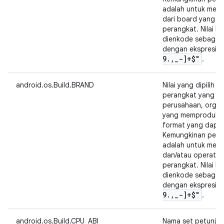
adalah untuk menun
dari board yang m
perangkat. Nilai k
dienkode sebagai 
dengan ekspresi r
9
.
,
_
-]+$"
.
android.os.Build.BRAND
Nilai yang dipilih 
perangkat yang me
perusahaan, organis
yang memproduksi
format yang dapat
Kemungkinan peng
adalah untuk men
dan/atau operator
perangkat. Nilai k
dienkode sebagai 
dengan ekspresi r
9
.
,
_
-]+$"
.
android.os.Build.CPU_ABI
Nama set petunjuk 