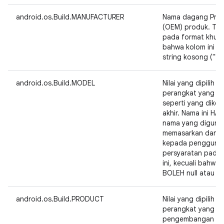
android.os.Build.MANUFACTURER
Nama dagang Produ
(OEM) produk. Tid
pada format khusus
bahwa kolom ini T
string kosong ("").
android.os.Build.MODEL
Nilai yang dipilih 
perangkat yang be
seperti yang dike
akhir. Nama ini H
nama yang diguna
memasarkan dan m
kepada pengguna a
persyaratan pada 
ini, kecuali bahwa 
BOLEH null atau st
android.os.Build.PRODUCT
Nilai yang dipilih 
perangkat yang be
pengembangan at