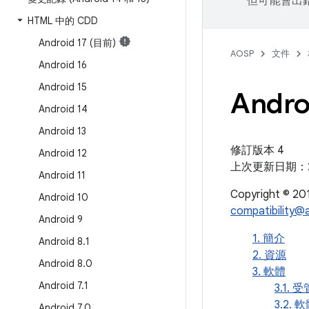
但可能會出
HTML 中的 CDD
Android 17 (目前)
AOSP
文件
Android 16
Android 15
Andro
Android 14
Android 13
修訂版本 4
Android 12
上次更新日期：201
Android 11
Copyright © 2012
Android 10
compatibility@
Android 9
1. 簡介
Android 8
.
1
2. 資源
Android 8
.
0
3. 軟體
Android 7
.
1
3.1. 
3.2. 
Android 7
.
0