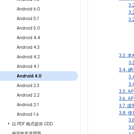
3.
Android 6
.
0
3
Android 5
.
1
3
Android 5
.
0
Android 4
.
4
Android 4
.
3
3.3. 
Android 4
.
2
3
Android 4
.
1
3.4.
Android 4
.
0
3.
3
Android 2
.
3
3.5. 
Android 2
.
2
3.6. 
Android 2
.
1
3.7.
3.8.
Android 1
.
6
3.
以 PDF 格式提供 CDD
3
相容性常見問題