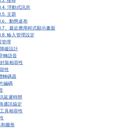
8.3. 搜尋
.8.4. 浮動式訊息
8.5. 主題
.8.6。動態桌布
.8.7。最近應用程式顯示畫面
.8.8. 輸入管理設定
裝置管理
 無障礙設計
 文字轉語音
式封裝相容性
相容性
 媒體轉碼器
 影片編碼
錄音
 音訊延遲時間
 網路通訊協定
員工具相容性
容性
顯示和圖形