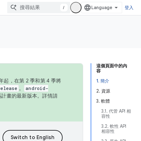
/
登入
這個頁面中的內
容
，在第 2 季和第 4 季將
1. 簡介
release
。
android-
2. 資源
始碼計畫的最新版本。詳情請
3. 軟體
3.1. 代管 API 相
容性
3.2. 軟性 API
相容性