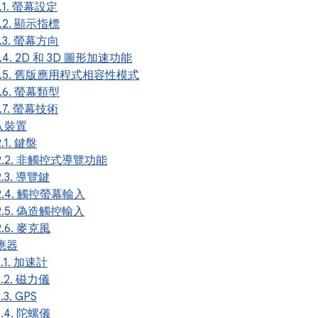
1.1. 螢幕設定
.1.2. 顯示指標
.1.3. 螢幕方向
.1.4. 2D 和 3D 圖形加速功能
.1.5. 舊版應用程式相容性模式
.1.6. 螢幕類型
.1.7. 螢幕技術
輸入裝置
2.1. 鍵盤
.2.2. 非觸控式導覽功能
2.3. 導覽鍵
.2.4. 觸控螢幕輸入
.2.5. 偽造觸控輸入
2.6. 麥克風
感應器
3.1. 加速計
3.2. 磁力儀
3.3. GPS
3.4. 陀螺儀