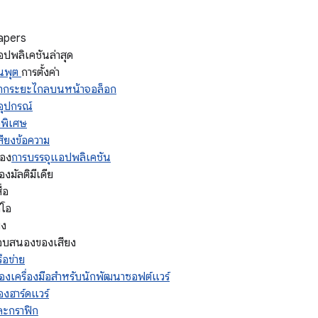
apers
ปพลิเคชันล่าสุด
ินพุต
การตั้งค่า
จากระยะไกลบนหน้าจอล็อก
อุปกรณ์
อพิเศษ
สียงข้อความ
ของ
การบรรจุแอปพลิเคชัน
องมัลติมีเดีย
่อ
ีโอ
ยง
ตอบสนองของเสียง
ือข่าย
ของเครื่องมือสำหรับนักพัฒนาซอฟต์แวร์
องฮาร์ดแวร์
ละกราฟิก