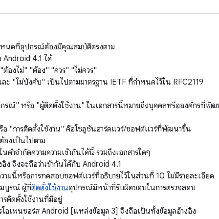
กำหนดที่อุปกรณ์ต้องมีคุณสมบัติตรงตาม
บ Android 4.1 ได้
" "ต้องไม่" "ต้อง" "ควร" "ไม่ควร"
ละ "ไม่บังคับ" เป็นไปตามมาตรฐาน IETF ที่กําหนดไว้ใน RFC2119
ุปกรณ์" หรือ "ผู้ติดตั้งใช้งาน" ในเอกสารนี้หมายถึงบุคคลหรือองค์กรที่พัฒ
อ "การติดตั้งใช้งาน" คือโซลูชันฮาร์ดแวร์/ซอฟต์แวร์ที่พัฒนาขึ้น
์ต้องเป็นไปตาม
้ในคำจำกัดความความเข้ากันได้นี้ รวมถึงเอกสารใดๆ
างอิง จึงจะถือว่าเข้ากันได้กับ Android 4.1
วามนี้หรือการทดสอบซอฟต์แวร์ที่อธิบายไว้ในส่วนที่ 10 ไม่มีรายละเอียด
บูรณ์ ผู้ที่
ติดตั้งใช้งาน
อุปกรณ์มีหน้าที่รับผิดชอบในการตรวจสอบ
รติดตั้งใช้งานที่มีอยู่
ารโอเพนซอร์ส Android [แหล่งข้อมูล 3] จึงถือเป็นทั้งข้อมูลอ้างอิง