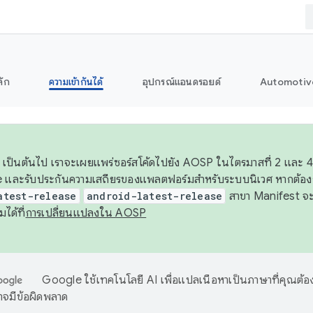
ลัก
ความเข้ากันได้
อุปกรณ์แอนดรอยด์
Automotiv
26 เป็นต้นไป เราจะเผยแพร่ซอร์สโค้ดไปยัง AOSP ในไตรมาสที่ 2 และ
 และรับประกันความเสถียรของแพลตฟอร์มสำหรับระบบนิเวศ หากต้องก
atest-release
android-latest-release
สาขา Manifest จะอ้
มได้ที่
การเปลี่ยนแปลงใน AOSP
Google ใช้เทคโนโลยี AI เพื่อแปลเนื้อหาเป็นภาษาที่คุณต้อ
จมีข้อผิดพลาด