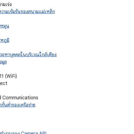
วามเร่ง
ค่าความเข้มข้นของสนามแม่เหล็ก
รหมุน
ณหภูมิ
ตรวจหาบุคคลในบริเวณใกล้เคียง
อมูล
11 (WiFi)
rect
ld Communications
ขั้นต่ำของเครือข่าย
รทํางานของ Camera API