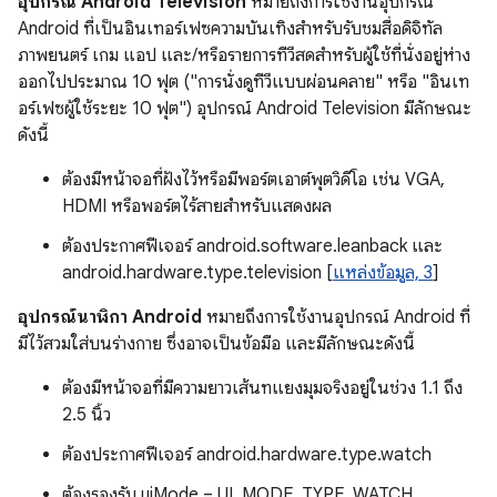
อุปกรณ์ Android Television
หมายถึงการใช้งานอุปกรณ์
Android ที่เป็นอินเทอร์เฟซความบันเทิงสําหรับรับชมสื่อดิจิทัล
ภาพยนตร์ เกม แอป และ/หรือรายการทีวีสดสําหรับผู้ใช้ที่นั่งอยู่ห่าง
ออกไปประมาณ 10 ฟุต ("การนั่งดูทีวีแบบผ่อนคลาย" หรือ "อินเท
อร์เฟซผู้ใช้ระยะ 10 ฟุต") อุปกรณ์ Android Television มีลักษณะ
ดังนี้
ต้องมีหน้าจอที่ฝังไว้หรือมีพอร์ตเอาต์พุตวิดีโอ เช่น VGA,
HDMI หรือพอร์ตไร้สายสำหรับแสดงผล
ต้องประกาศฟีเจอร์ android.software.leanback และ
android.hardware.type.television [
แหล่งข้อมูล, 3
]
อุปกรณ์นาฬิกา Android
หมายถึงการใช้งานอุปกรณ์ Android ที่
มีไว้สวมใส่บนร่างกาย ซึ่งอาจเป็นข้อมือ และมีลักษณะดังนี้
ต้องมีหน้าจอที่มีความยาวเส้นทแยงมุมจริงอยู่ในช่วง 1.1 ถึง
2.5 นิ้ว
ต้องประกาศฟีเจอร์ android.hardware.type.watch
ต้องรองรับ uiMode = UI_MODE_TYPE_WATCH