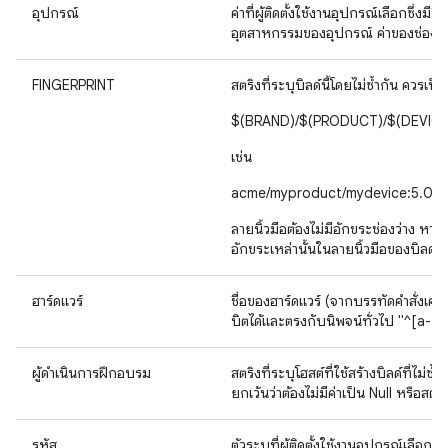
อุปกรณ์
ค่าที่ผู้ติดตั้งใช้งานอุปกรณ์เลือกซึ่
อุตสาหกรรมของอุปกรณ์ ค่าของช่องนี้
FINGERPRINT
สตริงที่ระบุบิลด์นี้โดยไม่ซ้ำกัน ควรเป
$(BRAND)/$(PRODUCT)/$(DEVICE)
เช่น
acme/myproduct/mydevice:5.0/L
ลายนิ้วมือต้องไม่มีอักขระช่องว่าง หา
อักขระเหล่านั้นในลายนิ้วมือของบิลด์ด้ว
ฮาร์ดแวร์
ชื่อของฮาร์ดแวร์ (จากบรรทัดคำสั่งเคอร์
บิตได้และตรงกับนิพจน์ทั่วไป "^[a-
ผู้ดำเนินการฝึกอบรม
สตริงที่ระบุโฮสต์ที่ใช้สร้างบิลด์ที่ไม
ยกเว้นว่าต้องไม่มีค่าเป็น Null หรือสตริ
รหัส
ตัวระบุที่ผู้ติดตั้งใช้งานอุปกรณ์เลือกเ