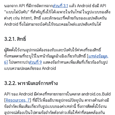
นอกจาก API ที่มีการจัดการจาก
ส่วนที่ 3.1
แล้ว Android ยังมี API
"แบบไม่บังคับ" ที่สำคัญซึ่งใช้ได้เฉพาะในรันไทม์ ในรูปแบบของสิ่ง
ต่างๆ เช่น Intent, สิทธิ์ และลักษณะที่คล้ายกันของแอปพลิเคชัน
Android ซึ่งไม่สามารถบังคับใช้ขณะคอมไพล์แอปพลิเคชันได้
3
.
2
.
1
.
สิทธิ์
ผู้ติดตั้งใช้งานอุปกรณ์ต้องรองรับและบังคับใช้ค่าคงที่ของสิทธิ์
ทั้งหมดตามที่ระบุไว้ในหน้าข้อมูลอ้างอิงเกี่ยวกับสิทธิ์ [
แหล่งข้อมูล,
6]
โปรดทราบว่า
ส่วนที่ 9
แสดงข้อกำหนดเพิ่มเติมที่เกี่ยวข้องกับรูป
แบบความปลอดภัยของ Android
3
.
2
.
2
.
พารามิเตอร์การสร้าง
API ของ Android มีค่าคงที่หลายรายการในคลาส android.os.Build
[
Resources, 7
] ที่มีไว้เพื่ออธิบายอุปกรณ์ปัจจุบัน ตารางด้านล่างมี
ข้อจํากัดเพิ่มเติมเกี่ยวกับรูปแบบของค่าเหล่านี้ ซึ่งการติดตั้งใช้งาน
อุปกรณ์ต้องเป็นไปตามข้อจํากัดดังกล่าวเพื่อให้ค่าที่สอดคล้องกัน