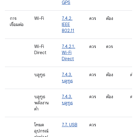
GPS
การ
Wi-Fi
7.4.2.
ควร
ต้อง
เชื่อมต่อ
IEEE
802.11
Wi-Fi
7.4.2.1.
ควร
ควร
Direct
Wi-Fi
Direct
บลูทูธ
7.4.3.
ควร
ต้อง
ต้อ
บลูทูธ
บลูทูธ
7.4.3.
ควร
ต้อง
ควร
พลังงาน
บลูทูธ
ต่ำ
โหมด
7.7. USB
ควร
อุปกรณ์