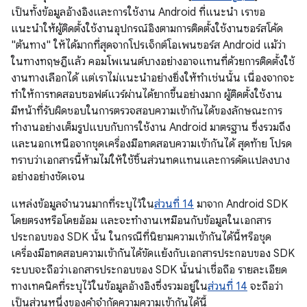
เป็นทั้งข้อมูลอ้างอิงและการใช้งาน Android ที่แนะนำ เราขอ
แนะนำให้ผู้ติดตั้งใช้งานอุปกรณ์อิงตามการติดตั้งใช้งานซอร์สโค้ด
"ต้นทาง" ให้ได้มากที่สุดจากโปรเจ็กต์โอเพนซอร์ส Android แม้ว่า
ในทางทฤษฎีแล้ว คอมโพเนนต์บางอย่างอาจแทนที่ด้วยการติดตั้งใช้
งานทางเลือกได้ แต่เราไม่แนะนําอย่างยิ่งให้ทําเช่นนั้น เนื่องจากจะ
ทำให้การทดสอบซอฟต์แวร์ผ่านได้ยากขึ้นอย่างมาก ผู้ติดตั้งใช้งาน
มีหน้าที่รับผิดชอบในการตรวจสอบความเข้ากันได้ของลักษณะการ
ทำงานอย่างเต็มรูปแบบกับการใช้งาน Android มาตรฐาน ซึ่งรวมถึง
และนอกเหนือจากชุดเครื่องมือทดสอบความเข้ากันได้ สุดท้าย โปรด
ทราบว่าเอกสารนี้ห้ามไม่ให้ใช้ชิ้นส่วนทดแทนและการดัดแปลงบาง
อย่างอย่างชัดเจน
แหล่งข้อมูลจำนวนมากที่ระบุไว้ใน
ส่วนที่ 14
มาจาก Android SDK
โดยตรงหรือโดยอ้อม และจะทํางานเหมือนกับข้อมูลในเอกสาร
ประกอบของ SDK นั้น ในกรณีที่นิยามความเข้ากันได้นี้หรือชุด
เครื่องมือทดสอบความเข้ากันได้ขัดแย้งกับเอกสารประกอบของ SDK
ระบบจะถือว่าเอกสารประกอบของ SDK นั้นน่าเชื่อถือ รายละเอียด
ทางเทคนิคที่ระบุไว้ในข้อมูลอ้างอิงซึ่งรวมอยู่ใน
ส่วนที่ 14
จะถือว่า
เป็นส่วนหนึ่งของคำจำกัดความความเข้ากันได้นี้