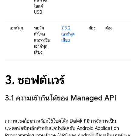
ต่อพ่วง/
โฮสต์
USB
เอาต์พุต
พอร์ต
7.8.2.
ต้อง
ต้อง
ลำโพง
เอาต์พุต
และ/หรือ
เสียง
เอาต์พุต
เสียง
3
.
ซอฟต์แวร์
3
.
1 ความเข้ากันได้ของ Managed API
สภาพแวดล้อมการเรียกใช้ไบต์โค้ด Dalvik ที่มีการจัดการเป็น
แพลตฟอร์มหลักสําหรับแอปพลิเคชัน Android Application
Programming Interface (API) ของ Android คือชุดอินเทอร์เฟซ