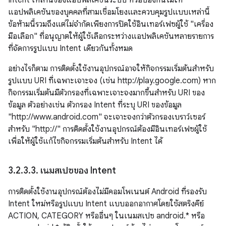
Intent เหล่านี้ของแอปพลิเคชันระบบ หรือป้องกันไม่ให้
แอปพลิเคชันของบุคคลที่สามเชื่อมโยงและควบคุมรูปแบบเหล่านี้
ข้อห้ามนี้รวมถึงแต่ไม่จำกัดเพียงการปิดใช้อินเทอร์เฟซผู้ใช้ "เครื่อง
มือเลือก" ที่อนุญาตให้ผู้ใช้เลือกระหว่างแอปพลิเคชันหลายรายการ
ที่จัดการรูปแบบ Intent เดียวกันทั้งหมด
อย่างไรก็ตาม การติดตั้งใช้งานอุปกรณ์อาจให้กิจกรรมเริ่มต้นสำหรับ
รูปแบบ URI ที่เฉพาะเจาะจง (เช่น http://play.google.com) หาก
กิจกรรมเริ่มต้นมีตัวกรองที่เฉพาะเจาะจงมากขึ้นสำหรับ URI ของ
ข้อมูล ตัวอย่างเช่น ตัวกรอง Intent ที่ระบุ URI ของข้อมูล
"http://www.android.com" จะเจาะจงกว่าตัวกรองเบราว์เซอร์
สําหรับ "http://" การติดตั้งใช้งานอุปกรณ์ต้องมีอินเทอร์เฟซผู้ใช้
เพื่อให้ผู้ใช้แก้ไขกิจกรรมเริ่มต้นสำหรับ Intent ได้
3
.
2
.
3
.
3
.
เนมสเปซของ Intent
การติดตั้งใช้งานอุปกรณ์ต้องไม่มีคอมโพเนนต์ Android ที่รองรับ
Intent ใหม่หรือรูปแบบ Intent แบบออกอากาศโดยใช้สตริงคีย์
ACTION, CATEGORY หรืออื่นๆ ในเนมสเปซ android.* หรือ