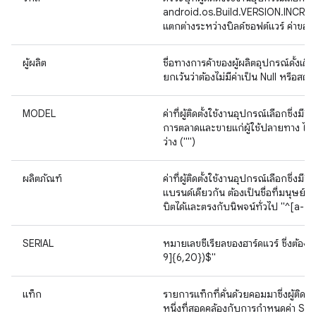
android.os.Build.VERSION.INCREME
แตกต่างระหว่างบิลด์ซอฟต์แวร์ ค่าของช
ผู้ผลิต
ชื่อทางการค้าของผู้ผลิตอุปกรณ์ดั้งเด
ยกเว้นว่าต้องไม่มีค่าเป็น Null หรือสตริ
MODEL
ค่าที่ผู้ติดตั้งใช้งานอุปกรณ์เลือกซึ่งมี
การตลาดและขายแก่ผู้ใช้ปลายทาง ไม่มีข
ว่าง ("")
ผลิตภัณฑ์
ค่าที่ผู้ติดตั้งใช้งานอุปกรณ์เลือกซึ่
แบรนด์เดียวกัน ต้องเป็นชื่อที่มนุษย์อ่า
บิตได้และตรงกับนิพจน์ทั่วไป "^[a-
SERIAL
หมายเลขซีเรียลของฮาร์ดแวร์ ซึ่งต้องร
9]{6,20})$"
แท็ก
รายการแท็กที่คั่นด้วยคอมมาซึ่งผู้ติดตั
หนึ่งที่สอดคล้องกับการกำหนดค่า Si