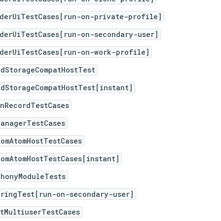
iderUiTestCases[run-on-private-profile]
iderUiTestCases[run-on-secondary-user]
iderUiTestCases[run-on-work-profile]
edStorageCompatHostTest
edStorageCompatHostTest[instant]
enRecordTestCases
ManagerTestCases
comAtomHostTestCases
comAtomHostTestCases[instant]
phonyModuleTests
eringTest[run-on-secondary-user]
tMultiuserTestCases