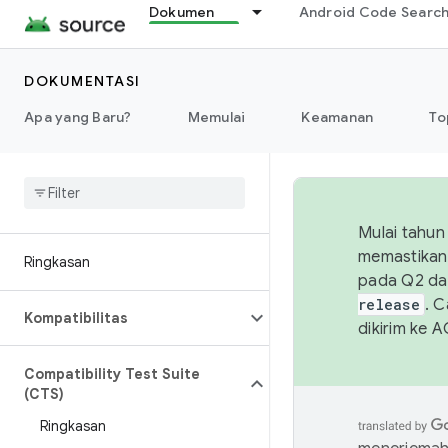
Dokumen
Android Code Searc
DOKUMENTASI
Apa yang Baru?
Memulai
Keamanan
To
Mulai tahun
memastikan 
Ringkasan
pada Q2 da
release
. 
Kompatibilitas
dikirim ke 
Compatibility Test Suite
(CTS)
Ringkasan