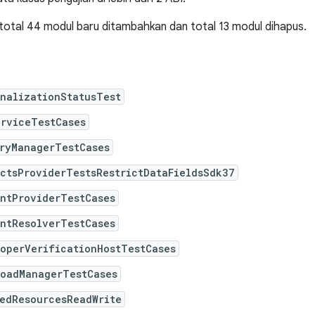
, total 44 modul baru ditambahkan dan total 13 modul dihapus.
nalizationStatusTest
erviceTestCases
eryManagerTestCases
ctsProviderTestsRestrictDataFieldsSdk37
entProviderTestCases
entResolverTestCases
operVerificationHostTestCases
loadManagerTestCases
gedResourcesReadWrite