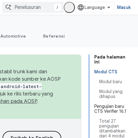
/
Masuk
Automotive
Referensi
Pada halaman
ini
abil trunk kami dan
Modul CTS
sikan kode sumber ke AOSP
Modul baru
android-latest-
Modul yang
uk ke rilis terbaru yang
dihapus
ahan pada AOSP
.
Pengujian baru
CTS Verifier 16.1
Total 27
pengujian
ditambahkan
dari 4 modul