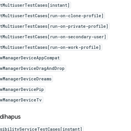
tMultiuserTestCases[instant]
itMultiuserTestCases[run-on-clone-profile]
tMultiuserTestCases[run-on-private-profile]
itMultiuserTestCases[run-on-secondary-user]
tMultiuserTestCases[run-on-work-profile]
owManagerDeviceAppCompat
owManagerDeviceDragAndDrop
owManagerDeviceDreams
owManagerDevicePip
owManagerDeviceTv
dihapus
sibilityServiceTestCases[instant]