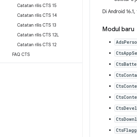
Catatan rilis CTS 15
Di Android 16.1
Catatan rilis CTS 14
Catatan rilis CTS 13
Modul baru
Catatan rilis CTS 12L
AdsPerso
Catatan rilis CTS 12
CtsAppS
FAQ CTS
CtsBatt
CtsConta
CtsCont
CtsCont
CtsDevel
CtsDown
CtsFlag