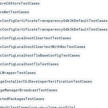
toreCAStoreTestCases
reNetTestCases
ecConfigCertificateTransparencySdk36DefaultTestCases
ecConfigCertificateTransparencySdk36DefaultTestCases
ecConfigLocalhostCleartextTestCases
ecConfigLocalhostCleartextWithNscTestCases
ecConfigLocalhostTlsBaseConfigTestCases
ecConfigLocalhostTlsTestCases
GLWrapperTestCases
ageInstallerCUJDeveloperVerificationTestCases
ageManagerBroadcastTestCases
ectedPackagesTestCases
iderUiTestCases[run-on-clone-profile]