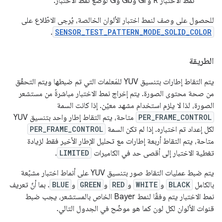
نمط الاختبار R وGr وGb وG لوضع نمط الاختبار.
للحصول على وصف لنمط اختبار الألوان الخالصة، يُرجى الاطّلاع على
.
SENSOR_TEST_PATTERN_MODE_SOLID_COLOR
الطريقة
يتم التقاط إطارات بتنسيق YUV للمَعلمات التي تم ضبطها ويتم التحقّق
من صحة محتوى الصورة. يتم إخراج نمط الاختبار مباشرةً من مستشعر
الصورة، لذا لا يلزم استخدام مشهد معيّن. إذا كانت السمة
PER_FRAME_CONTROL
متاحة، يتم التقاط إطار واحد بتنسيق YUV
لكل إعداد تم اختباره. إذا لم تكن السمة
PER_FRAME_CONTROL
متاحة، يتم التقاط أربعة إطارات مع تحليل الإطار الأخير فقط لزيادة
تغطية الاختبار إلى أقصى حد في الكاميرات
LIMITED
.
يتم ضبط عمليات التقاط صور بتنسيق YUV على أنماط اختبار مشبّعة
بالكامل
BLACK
و
WHITE
و
RED
و
GREEN
و
BLUE
. بما أنّ تعريف
نمط الاختبار يتم وفقًا لنمط Bayer الخاص بالمستشعر، يجب ضبط
قنوات الألوان لكل لون كما هو موضّح في الجدول التالي.