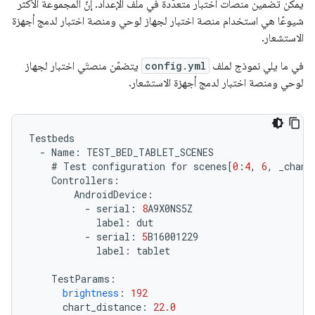
يمكن تضمين منصات اختبار متعدّدة في ملف الإعداد. إنّ المجموعة الأكثر
شيوعًا هي استخدام منصة اختبار لجهاز لوحي ومنصة اختبار لدمج أجهزة
الاستشعار.
في ما يلي نموذج لملف
config.yml
يتضمّن منصتَي اختبار لجهاز
لوحي ومنصة اختبار لدمج أجهزة الاستشعار.
Testbeds
-
Name
:
TEST_BED_TABLET_SCENES
#
Test
configuration
for
scenes
[
0
:
4
,
6
,
_chang
Controllers
:
AndroidDevice
:
-
serial
:
8
A9X0NS5Z
label
:
dut
-
serial
:
5
B16001229
label
:
tablet
TestParams
:
brightness
:
192
chart_distance
:
22.0