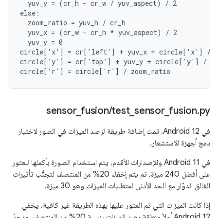
  yuv_y = (cr_h - cr_w / yuv_aspect) / 2

else:

  zoom_ratio = yuv_h / cr_h

  yuv_x = (cr_w - cr_h * yuv_aspect) / 2

  yuv_y = 0

circle['x'] = cr['left'] + yuv_x + circle['x'] / z
circle['y'] = cr['top'] + yuv_y + circle['y'] / zo
‫sensor
_
fusion
/
test
_
sensor
_
fusion
.
py
في Android 12، تمت إضافة طريقة لرصد الميزات في الصور لاختبار
دمج أجهزة الاستشعار.
في Android 11 والإصدارات الأقدم، يتم استخدام الصورة بأكملها للعثور
على أفضل 240 ميزة، ثم يتم إخفاء 20% من المنتصف لتجنُّب تأثيرات
الغالق الدوّار مع الحد الأدنى لمتطلبات الميزات وهو 30 ميزة.
إذا كانت الميزات التي تم العثور عليها بهذه الطريقة غير كافية، يخفي
Android 12 أولاً منطقة رصد الميزات بنسبة 20% من المنتصف، ويحدّ