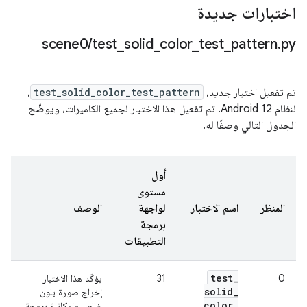
اختبارات جديدة
‫scene0
/
test
_
solid
_
color
_
test
_
pattern
.
py
تم تفعيل اختبار جديد،
test_solid_color_test_pattern
،
لنظام Android 12. تم تفعيل هذا الاختبار لجميع الكاميرات، ويوضّح
الجدول التالي وصفًا له.
أول
مستوى
المنظر
اسم الاختبار
لواجهة
الوصف
برمجة
التطبيقات
test
_
0
31
يؤكّد هذا الاختبار
solid
_
إخراج صورة بلون
color
_
خالص وإمكانية برمجة