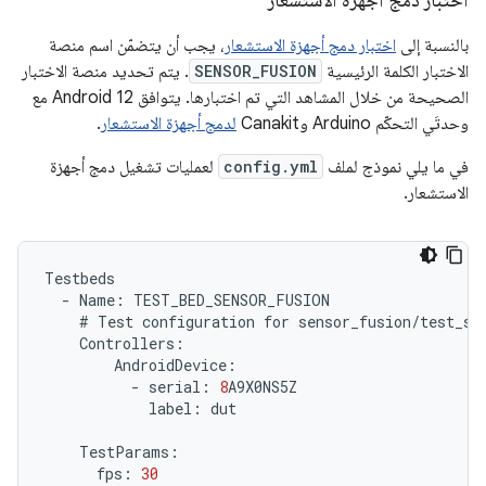
اختبار دمج أجهزة الاستشعار
بالنسبة إلى
اختبار دمج أجهزة الاستشعار
، يجب أن يتضمّن اسم منصة
الاختبار الكلمة الرئيسية
SENSOR_FUSION
. يتم تحديد منصة الاختبار
الصحيحة من خلال المشاهد التي تم اختبارها. يتوافق Android 12 مع
وحدتَي التحكّم Arduino وCanakit
لدمج أجهزة الاستشعار
.
في ما يلي نموذج لملف
config.yml
لعمليات تشغيل دمج أجهزة
الاستشعار.
Testbeds
-
Name
:
TEST_BED_SENSOR_FUSION
#
Test
configuration
for
sensor_fusion
/
test_se
Controllers
:
AndroidDevice
:
-
serial
:
8
A9X0NS5Z
label
:
dut
TestParams
:
fps
:
30