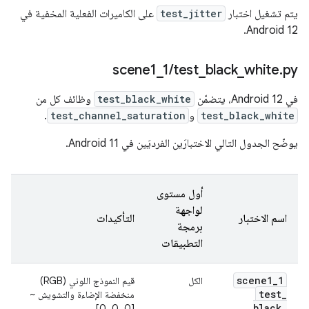
يتم تشغيل اختبار
test_jitter
على الكاميرات الفعلية المخفية في
Android 12.
‫scene1
_
1
/
test
_
black
_
white
.
py
في Android 12، يتضمّن
test_black_white
وظائف كل من
test_black_white
و
test_channel_saturation
.
يوضّح الجدول التالي الاختبارَين الفرديَين في Android 11.
أول مستوى
لواجهة
اسم الاختبار
التأكيدات
برمجة
التطبيقات
scene1
_
1
الكل
قيم النموذج اللوني (RGB)
test
_
منخفضة الإضاءة والتشويش ~
black
_
[0, 0, 0]