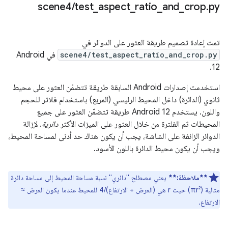
‫scene4
/
test
_
aspect
_
ratio
_
and
_
crop
.
py
تمت إعادة تصميم طريقة العثور على الدوائر في
scene4/test_aspect_ratio_and_crop.py
في Android
12.
استخدمت إصدارات Android السابقة طريقة تتضمّن العثور على محيط
ثانوي (الدائرة) داخل المحيط الرئيسي (المربع) باستخدام فلاتر للحجم
واللون. يستخدم Android 12 طريقة تتضمّن العثور على جميع
المحيطات ثم الفلترة من خلال العثور على الميزات الأكثر
دائرية
. لإزالة
الدوائر الزائفة على الشاشة، يجب أن يكون هناك حد أدنى لمساحة المحيط،
ويجب أن يكون محيط الدائرة باللون الأسود.
**ملاحظة:**
يعني مصطلح "دائري" نسبة مساحة المحيط إلى مساحة دائرة
مثالية (πr²) حيث r هي (العرض + الارتفاع)/4 للمحيط عندما يكون العرض ≈
الارتفاع.