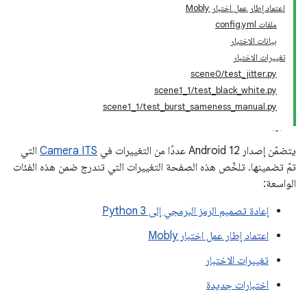
اعتماد إطار عمل اختبار Mobly
ملفات config.yml
بيانات الاختبار
تغييرات الاختبار
‫scene0/test_jitter.py
‫scene1_1/test_black_white.py
‫scene1_1/test_burst_sameness_manual.py
يتضمّن إصدار Android 12 عددًا من التغييرات في
Camera ITS
التي
تمّ تضمينها. تلخّص هذه الصفحة التغييرات التي تندرج ضمن هذه الفئات
الواسعة:
إعادة تصميم الرمز البرمجي إلى Python 3
اعتماد إطار عمل اختبار Mobly
تغييرات الاختبار
اختبارات جديدة