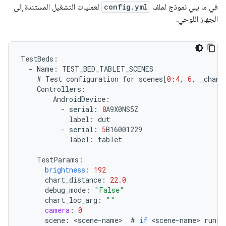
في ما يلي نموذج لملف
config.yml
لعمليات التشغيل المستندة إلى
الجهاز اللوحي.
TestBeds
:
-
Name
:
TEST_BED_TABLET_SCENES
#
Test
configuration
for
scenes
[
0
:
4
,
6
,
_chang
Controllers
:
AndroidDevice
:
-
serial
:
8
A9X0NS5Z
label
:
dut
-
serial
:
5
B16001229
label
:
tablet
TestParams
:
brightness
:
192
chart_distance
:
22.0
debug_mode
:
"False"
chart_loc_arg
:
""
camera
:
0
scene
:
<
scene
-
name
>
#
if
<
scene
-
name
>
runs