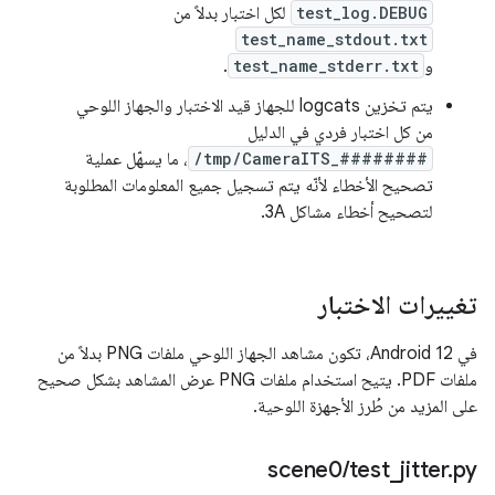
test_log.DEBUG
لكل اختبار بدلاً من
test_name_stdout.txt
و
test_name_stderr.txt
.
يتم تخزين logcats للجهاز قيد الاختبار والجهاز اللوحي
من كل اختبار فردي في الدليل
/tmp/CameraITS_########
، ما يسهّل عملية
تصحيح الأخطاء لأنّه يتم تسجيل جميع المعلومات المطلوبة
لتصحيح أخطاء مشاكل 3A.
تغييرات الاختبار
في Android 12، تكون مشاهد الجهاز اللوحي ملفات PNG بدلاً من
ملفات PDF. يتيح استخدام ملفات PNG عرض المشاهد بشكل صحيح
على المزيد من طُرز الأجهزة اللوحية.
‫scene0
/
test
_
jitter
.
py