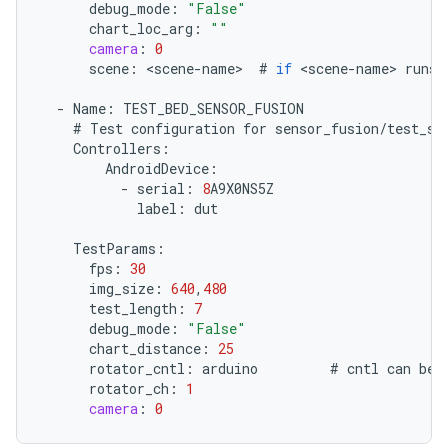
debug_mode
:
"False"
chart_loc_arg
:
""
camera
:
0
scene
:
<
scene
-
name
>
#
if
<
scene
-
name
>
runs
-
Name
:
TEST_BED_SENSOR_FUSION
#
Test
configuration
for
sensor_fusion
/
test_se
Controllers
:
AndroidDevice
:
-
serial
:
8
A9X0NS5Z
label
:
dut
TestParams
:
fps
:
30
img_size
:
640
,
480
test_length
:
7
debug_mode
:
"False"
chart_distance
:
25
rotator_cntl
:
arduino
#
cntl
can
be
rotator_ch
:
1
camera
:
0