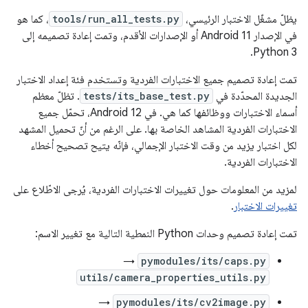
يظلّ مشغّل الاختبار الرئيسي،
tools/run_all_tests.py
، كما هو
في الإصدار Android 11 أو الإصدارات الأقدم، وتمت إعادة تصميمه إلى
Python 3.
تمت إعادة تصميم جميع الاختبارات الفردية وتستخدم فئة إعداد الاختبار
الجديدة المحدّدة في
tests/its_base_test.py
. تظلّ معظم
أسماء الاختبارات ووظائفها كما هي. في Android 12، تحمّل جميع
الاختبارات الفردية المشاهد الخاصة بها. على الرغم من أنّ تحميل المشهد
لكل اختبار يزيد من وقت الاختبار الإجمالي، فإنّه يتيح تصحيح أخطاء
الاختبارات الفردية.
لمزيد من المعلومات حول تغييرات الاختبارات الفردية، يُرجى الاطّلاع على
تغييرات الاختبار
.
تمت إعادة تصميم وحدات Python النمطية التالية مع تغيير الاسم:
→
pymodules/its/caps.py
utils/camera_properties_utils.py
→
pymodules/its/cv2image.py