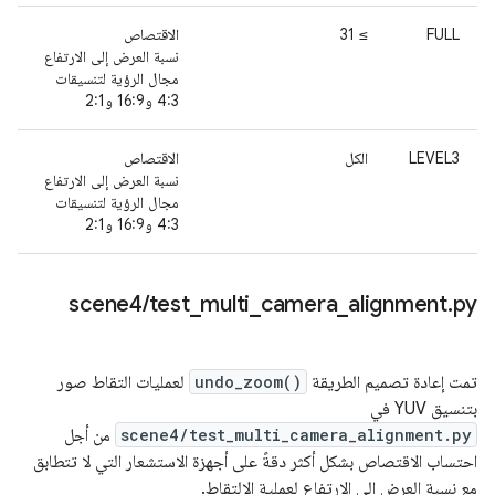
FULL
≥ 31
الاقتصاص
نسبة العرض إلى الارتفاع
مجال الرؤية لتنسيقات
4:3 و16:9 و2:1
LEVEL3
الكل
الاقتصاص
نسبة العرض إلى الارتفاع
مجال الرؤية لتنسيقات
4:3 و16:9 و2:1
‫scene4
/
test
_
multi
_
camera
_
alignment
.
py
تمت إعادة تصميم الطريقة
undo_zoom()
لعمليات التقاط صور
بتنسيق YUV في
scene4/test_multi_camera_alignment.py
من أجل
احتساب الاقتصاص بشكل أكثر دقةً على أجهزة الاستشعار التي لا تتطابق
مع نسبة العرض إلى الارتفاع لعملية الالتقاط.