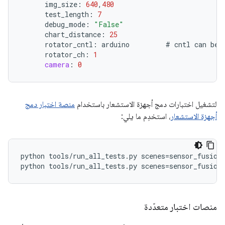
img_size
:
640
,
480
test_length
:
7
debug_mode
:
"False"
chart_distance
:
25
rotator_cntl
:
arduino
#
cntl
can
be
rotator_ch
:
1
camera
:
0
لتشغيل اختبارات دمج أجهزة الاستشعار باستخدام
منصة اختبار دمج
أجهزة الاستشعار
، استخدِم ما يلي:
python
tools
/
run_all_tests
.
py
scenes
=
sensor_fusion
python
tools
/
run_all_tests
.
py
scenes
=
sensor_fusion
منصات اختبار متعدّدة