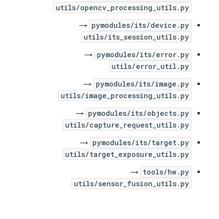
utils/opencv_processing_utils.py
→
pymodules/its/device.py
utils/its_session_utils.py
→
pymodules/its/error.py
utils/error_util.py
→
pymodules/its/image.py
utils/image_processing_utils.py
→
pymodules/its/objects.py
utils/capture_request_utils.py
→
pymodules/its/target.py
utils/target_exposure_utils.py
→
tools/hw.py
utils/sensor_fusion_utils.py