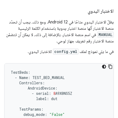
الاختبار اليدوي
يظلّ الاختبار اليدوي متاحًا في Android 12. ومع ذلك، يجب أن تحدّد
منصة الاختبار أنّها منصة اختبار يدوية باستخدام الكلمة الرئيسية
MANUAL
في اسم منصة الاختبار. بالإضافة إلى ذلك، لا يمكن أن تتضمّن
منصة الاختبار رقم تعريف جهاز لوحي.
في ما يلي نموذج لملف
config.yml
للاختبار اليدوي.
TestBeds
:
-
Name
:
TEST_BED_MANUAL
Controllers
:
AndroidDevice
:
-
serial
:
8
A9X0NS5Z
label
:
dut
TestParams
:
debug_mode
:
"False"