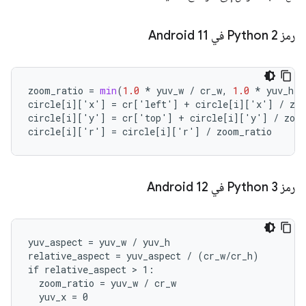
رمز Python 2 في Android 11
zoom_ratio
=
min
(
1.0
*
yuv_w
/
cr_w
,
1.0
*
yuv_h
/
circle
[
i
][
'x'
]
=
cr
[
'left'
]
+
circle
[
i
][
'x'
]
/
zo
circle
[
i
][
'y'
]
=
cr
[
'top'
]
+
circle
[
i
][
'y'
]
/
zoo
circle
[
i
][
'r'
]
=
circle
[
i
][
'r'
]
/
zoom_ratio
رمز Python 3 في Android 12
yuv_aspect = yuv_w / yuv_h

relative_aspect = yuv_aspect / (cr_w/cr_h)

if relative_aspect > 1:

  zoom_ratio = yuv_w / cr_w

  yuv_x = 0
