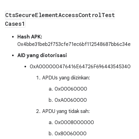
Cts
Secure
Element
Access
Control
Test
Cases1
Hash APK:
0x4bbe31beb2f753cfe71ec6bf112548687bb6c34e
AID yang diotorisasi
0xA000000476416E64726F696443545340
APDUs yang diizinkan:
0x00060000
0xA0060000
APDU yang tidak sah:
0x0008000000
0x80060000