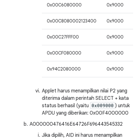
0x00C6080000
0x9000
2
0x00C8080002123400
0x9000
2
0x00C27FFF00
0x9000
3
0x00CF080000
0x9000
2
0x94C2080000
0x9000
2
Applet harus menampilkan nilai P2 yang
diterima dalam perintah SELECT + kata
status berhasil (yaitu
0x009000
) untuk
APDU yang diberikan: 0x00F4000000
A000000476416E64726F696443545332
Jika dipilih, AID ini harus menampilkan