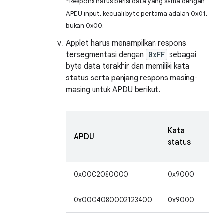
*Respons harus berisi data yang sama dengan
APDU input, kecuali byte pertama adalah 0x01,
bukan 0x00.
Applet harus menampilkan respons
tersegmentasi dengan
0xFF
sebagai
byte data terakhir dan memiliki kata
status serta panjang respons masing-
masing untuk APDU berikut.
P
Kata
APDU
r
status
(
0x00C2080000
0x9000
2
0x00C4080002123400
0x9000
2