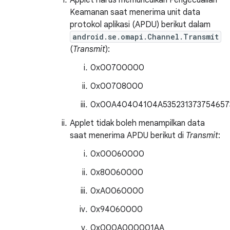
Applet harus memunculkan Pengecualian
Keamanan saat menerima unit data
protokol aplikasi (APDU) berikut dalam
android.se.omapi.Channel.Transmit
(
Transmit
):
0x00700000
0x00708000
0x00A40404104A535231373754657
Applet tidak boleh menampilkan data
saat menerima APDU berikut di
Transmit
:
0x00060000
0x80060000
0xA0060000
0x94060000
0x000A000001AA