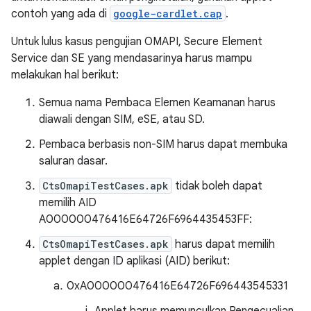
contoh yang ada di
google-cardlet.cap
.
Untuk lulus kasus pengujian OMAPI, Secure Element
Service dan SE yang mendasarinya harus mampu
melakukan hal berikut:
Semua nama Pembaca Elemen Keamanan harus
diawali dengan SIM, eSE, atau SD.
Pembaca berbasis non-SIM harus dapat membuka
saluran dasar.
CtsOmapiTestCases.apk
tidak boleh dapat
memilih AID
A000000476416E64726F6964435453FF:
CtsOmapiTestCases.apk
harus dapat memilih
applet dengan ID aplikasi (AID) berikut:
0xA000000476416E64726F696443545331