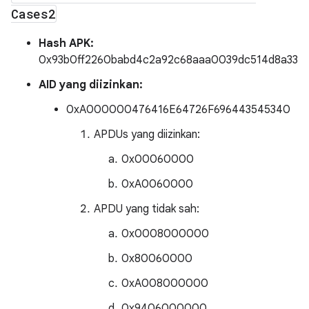
Cases2
Hash APK:
0x93b0ff2260babd4c2a92c68aaa0039dc514d8a33
AID yang diizinkan:
0xA000000476416E64726F696443545340
APDUs yang diizinkan:
0x00060000
0xA0060000
APDU yang tidak sah:
0x0008000000
0x80060000
0xA008000000
0x9406000000