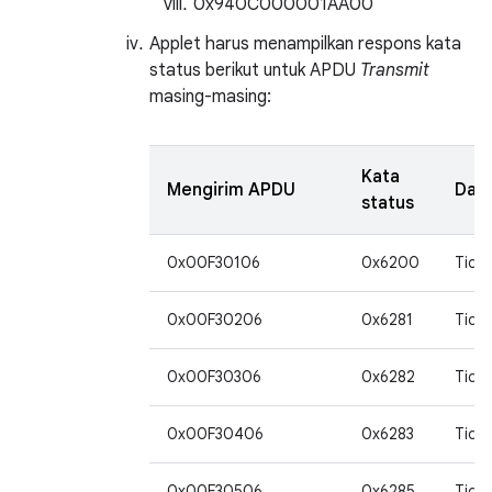
0x940C000001AA00
Applet harus menampilkan respons kata
status berikut untuk APDU
Transmit
masing-masing:
Kata
Mengirim APDU
Dat
status
0x00F30106
0x6200
Tida
0x00F30206
0x6281
Tida
0x00F30306
0x6282
Tida
0x00F30406
0x6283
Tida
0x00F30506
0x6285
Tida