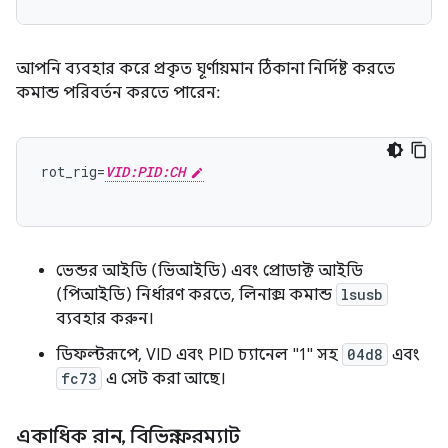
আপনি ব্যবহার করে প্রকৃত ঘূর্ণায়মান ঠিকানা নির্দিষ্ট করতে
কমান্ড পরিবর্তন করতে পারেন:
rot_rig=
VID:PID:CH
ভেন্ডর আইডি (ভিআইডি) এবং প্রোডাক্ট আইডি
(পিআইডি) নির্ধারণ করতে, লিনাক্স কমান্ড
lsusb
ব্যবহার করুন।
ডিফল্টরূপে, VID এবং PID চ্যানেল "1" সহ
04d8
এবং
fc73
এ সেট করা আছে।
একাধিক রান
,
বিভিন্ন ফরম্যাট