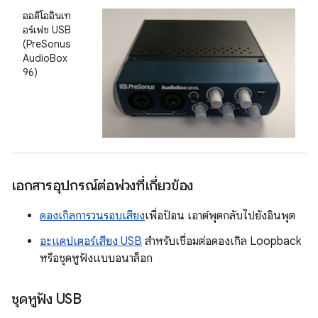
ออดิโออินเท
อร์เฟซ USB
(PreSonus
AudioBox
96)
เอกสารอุปกรณ์ต่อพ่วงที่เกี่ยวข้อง
ดองเกิลการวนรอบเสียง
เพื่อป้อน เอาต์พุตกลับไปยังอินพุต
อะแดปเตอร์เสียง USB
สำหรับเชื่อมต่อดองเกิล Loopback
หรือชุดหูฟังแบบอนาล็อก
ชุดหูฟัง USB