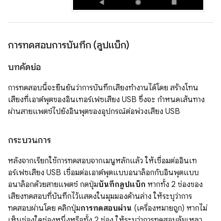
การทดสอบการบันทึก (ลูปแบ็ก)
บทคัดย่อ
การทดสอบนี้จะยืนยันว่าการบันทึกเสียงทำงานได้โดย สร้างโทน
เสียงที่เอาต์พุตของอินเทอร์เฟซเสียง USB ซึ่งจะ กำหนดเส้นทาง
ผ่านสายแพตช์ไปยังอินพุตของอุปกรณ์ต่อพ่วงเสียง USB
กระบวนการ
หลังจากเรียกใช้การทดสอบจากเมนูหลักแล้ว ให้เชื่อมต่ออินเท
อร์เฟซเสียง USB เชื่อมต่อเอาต์พุตแบบอนาล็อกกับอินพุตแบบ
อนาล็อกด้วยสายแพตช์ กดปุ่ม
บันทึกลูปแบ็ก
หากทั้ง 2 ช่องของ
เสียงทดสอบที่บันทึกไว้แสดงในมุมมองด้านล่าง ให้ระบุว่าการ
ทดสอบผ่านโดย คลิกปุ่ม
การทดสอบผ่าน
(เครื่องหมายถูก) หากไม่
เห็นช่องใดช่องหนึ่งหรือทั้ง 2 ช่อง ให้ระบุว่าการทดสอบล้มเหลว