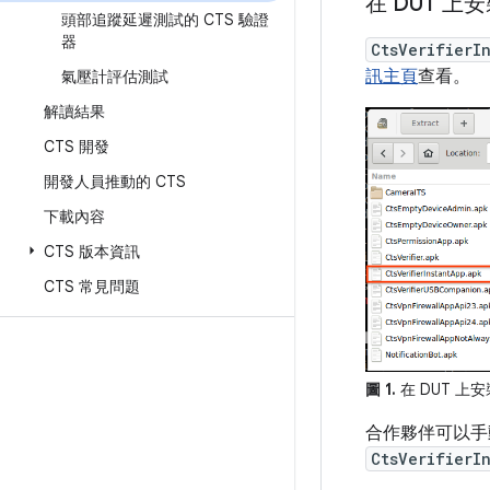
在 DUT 
頭部追蹤延遲測試的 CTS 驗證
器
CtsVerifierI
訊主頁
查看。
氣壓計評估測試
解讀結果
CTS 開發
開發人員推動的 CTS
下載內容
CTS 版本資訊
CTS 常見問題
圖 1.
在 DUT 上安裝 
合作夥伴可以手動
CtsVerifierI