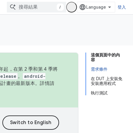
/
登入
這個頁面中的內
容
，在第 2 季和第 4 季將
需求條件
release
。
android-
在 DUT 上安裝免
始碼計畫的最新版本。詳情請
安裝應用程式
執行測試