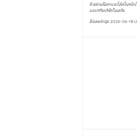
ตัวอย่างเนื้อหาและโค้ดในหน้าเว็
และ/หรือบริษัทในเครือ
อัปเดตล่าสุด 2026-06-18 
บิวด์
ที่เก็บสำหรับ Android
ข้อกำหนด
ดาวน์โหลด
แสดงพรีวิวไบนารี
อิมเมจเวอร์ชันโรงงาน
ไบนารีไดรเวอร์