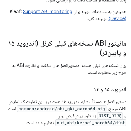
باید
با استفاده از ساخت GKI به‌روزرسانی شود.
همچنین به مستندات مرجع برای Kleaf:
Support ABI monitoring
(Device)
مراجعه کنید.
مانیتور ABI نسخه‌های قبلی کرنل (اندروید ۱۵
و پایین‌تر)
برای نسخه‌های قبلی هسته، دستورالعمل‌های ساخت و نظارت ABI به
شرح زیر متفاوت است.
اندروید ۱۵ و ۱۴
دستورالعمل‌ها عمدتاً مشابه اندروید ۱۶ هستند، با این تفاوت که نمایش
ABI مرجع،
common/android/abi_gki_aarch64.stg
است
و
$DIST_DIR
به طور پیش‌فرض روی
out_abi/kernel_aarch64/dist
تنظیم شده است.