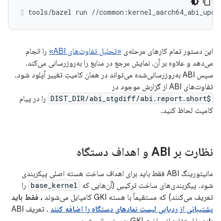
tools/bazel
run
//common:kernel_aarch64_abi_upda
این دستور تمام کارهای مرحله‌ی
«تحلیل تفاوت‌های ABI»
را انجام
می‌دهد و علاوه بر آن، نمایش مرجع در منابع را به‌روزرسانی می‌کند.
سپس ABI به‌روزرسانی‌شده می‌تواند در همان کامیتِ تغییر آپلود شود.
تفاوت‌های ABI از گزارش موجود در
$DIST_DIR/abi_stgdiff/abi.report.short
را در پیام
کامیت لحاظ کنید.
نظارت بر ABI و اهداف دستگاه
مانیتورینگ ABI فقط باید برای اهداف ساخت هسته اصلی پیکربندی
شود. پیکربندی‌های ساخت ترکیبی (آن‌هایی که
base_kernel
را
تعریف می‌کنند) که مستقیماً با هسته GKI کامپایل می‌شوند
، فقط باید
پشتیبانی از ردیابی لیست نمادهای دستگاه را اضافه کنند
. تعریف ABI