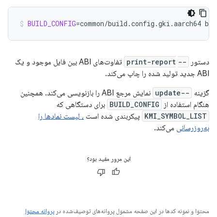
BUILD_CONFIG
=
common/build.config.gki.aarch64
bui
دستور
--print-report
‎ تفاوت‌های ABI بین فایل موجود و یک
ABI جدید تولید شده را چاپ می‌کند.
گزینه
--update
نمایش مرجع ABI را بازنویسی می‌کند. همچنین
هنگام استفاده از
BUILD_CONFIG
برای دستگاهی که
KMI_SYMBOL_LIST
پیکربندی شده است
، لیست نمادها را
به‌روزرسانی
می‌کند.
این مرور مفید بود؟
محتوا و نمونه کدها در این صفحه مشمول پروانه‌های توصیف‌شده در
پروانه محتوا