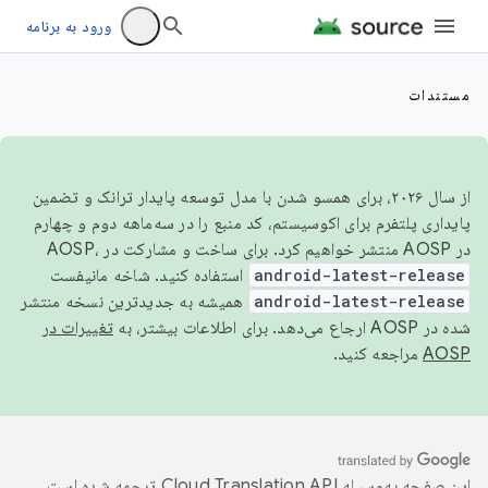
ورود به برنامه
مستندات
از سال ۲۰۲۶، برای همسو شدن با مدل توسعه پایدار ترانک و تضمین
پایداری پلتفرم برای اکوسیستم، کد منبع را در سه‌ماهه دوم و چهارم
در AOSP منتشر خواهیم کرد. برای ساخت و مشارکت در AOSP،
android-latest-release
استفاده کنید. شاخه مانیفست
android-latest-release
همیشه به جدیدترین نسخه منتشر
شده در AOSP ارجاع می‌دهد. برای اطلاعات بیشتر، به
تغییرات در
AOSP
مراجعه کنید.
این صفحه به‌وسیله
ترجمه شده است.