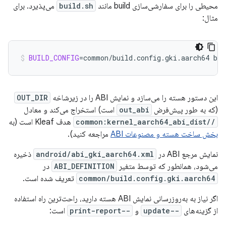
محیطی را برای سفارشی‌سازی build مانند
build.sh
می‌پذیرد. برای
مثال:
BUILD_CONFIG
=
common/build.config.gki.aarch64
bui
این دستور هسته را می‌سازد و نمایش ABI را در زیرشاخه
OUT_DIR
(که به طور پیش‌فرض
out_abi
است) استخراج می‌کند و معادل
//common:kernel_aarch64_abi_dist
هدف Kleaf است (به
بخش ساخت هسته و مصنوعات ABI
مراجعه کنید).
نمایش مرجع ABI در
android/abi_gki_aarch64.xml
ذخیره
می‌شود، همانطور که توسط متغیر
ABI_DEFINITION
در
common/build.config.gki.aarch64
تعریف شده است.
اگر نیاز به به‌روزرسانی نمایش ABI هسته دارید، راحت‌ترین راه استفاده
از گزینه‌های
--update
و
--print-report
است: