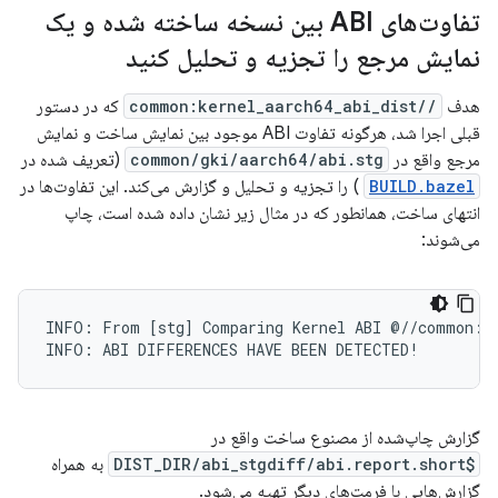
تفاوت‌های ABI بین نسخه ساخته شده و یک
نمایش مرجع را تجزیه و تحلیل کنید
هدف
//common:kernel_aarch64_abi_dist
که در دستور
قبلی اجرا شد، هرگونه تفاوت ABI موجود بین نمایش ساخت و نمایش
مرجع واقع در
common/gki/aarch64/abi.stg
(تعریف شده در
BUILD.bazel
) را تجزیه و تحلیل و گزارش می‌کند. این تفاوت‌ها در
انتهای ساخت، همانطور که در مثال زیر نشان داده شده است، چاپ
می‌شوند:
INFO: From [stg] Comparing Kernel ABI @//common:ke
گزارش چاپ‌شده از مصنوع ساخت واقع در
$DIST_DIR/abi_stgdiff/abi.report.short
به همراه
گزارش‌هایی با فرمت‌های دیگر تهیه می‌شود.