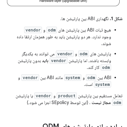
شکل 1.
نگهداری ABI بین پارتیشن ها.
هیچ ثبات ABI بین پارتیشن های
odm
و
vendor
وجود ندارد. هر دو پارتیشن باید به طور همزمان ارتقا داده
شوند.
پارتیشن های
odm
و
vendor
می توانند به یکدیگر
وابسته باشند، اما پارتیشن
vendor
باید
بدون پارتیشن
odm
کار کند.
ABI بین
odm
و
system
مانند ABI بین
vendor
و
system
است.
تعامل مستقیم بین پارتیشن
product
و
vendor
یا پارتیشن
odm
مجاز نیست
. (این توسط SEpolicy اجرا می شود.)
پیاده سازی پارتیشن های ODM