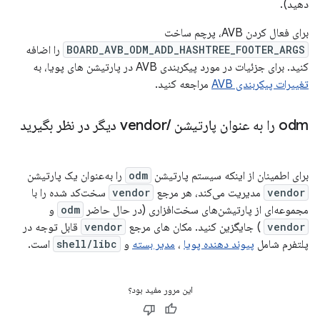
دهید).
برای فعال کردن AVB، پرچم ساخت
BOARD_AVB_ODM_ADD_HASHTREE_FOOTER_ARGS
را اضافه
کنید. برای جزئیات در مورد پیکربندی AVB در پارتیشن های پویا، به
تغییرات پیکربندی AVB
مراجعه کنید.
odm را به عنوان پارتیشن
/
vendor دیگر در نظر بگیرید
برای اطمینان از اینکه سیستم پارتیشن
odm
را به‌عنوان یک پارتیشن
vendor
مدیریت می‌کند، هر مرجع
vendor
سخت‌کد شده را با
مجموعه‌ای از پارتیشن‌های سخت‌افزاری (در حال حاضر
odm
و
vendor
) جایگزین کنید. مکان های مرجع
vendor
قابل توجه در
پلتفرم شامل
پیوند دهنده پویا
،
مدیر بسته
و
shell/libc
است.
این مرور مفید بود؟