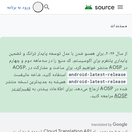
ورود به برنامه
مستندات
از سال ۲۰۲۶، برای همسو شدن با مدل توسعه پایدار ترانک و تضمین
پایداری پلتفرم برای اکوسیستم، کد منبع را در سه‌ماهه دوم و چهارم
در AOSP منتشر خواهیم کرد. برای ساخت و مشارکت در AOSP،
android-latest-release
استفاده کنید. شاخه مانیفست
android-latest-release
همیشه به جدیدترین نسخه منتشر
شده در AOSP ارجاع می‌دهد. برای اطلاعات بیشتر، به
تغییرات در
AOSP
مراجعه کنید.
این صفحه به‌وسیله
ترجمه شده است.