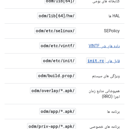
odm
/
lib[64]
/
کتابخانه های بومی
odm
/
lib[64]
/
hw
/
HAL ها
odm
/
etc
/
selinux
/
SEPolicy
odm
/
etc
/
vintf
/
داده های شی VINTF
odm
/
etc
/
init
/
init.rc
فایل های
odm
/
build
.
prop
/
ویژگی های سیستم
odm
/
overlay
/
*
.
apk
/
همپوشانی منابع زمان
اجرا (RRO)
odm
/
app
/
*
.
apk
/
برنامه ها
odm
/
priv-app
/
*
.
apk
/
برنامه های خصوصی