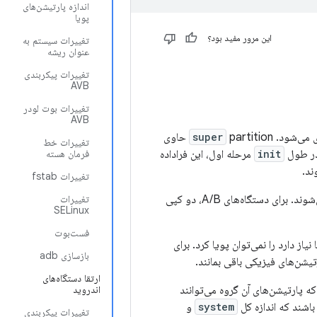
اندازه پارتیشن‌های
پویا
این مرور مفید بود؟
تغییرات سیستم به
عنوان ریشه
تغییرات پیکربندی
AVB
تغییرات بوت لودر
AVB
super
partition حاوی
تغییرات خط
در طول
init
مرحله اول، این فراداده
فرمان هسته
ند.
تغییرات fstab
هنگام اعمال OTA، پارتیشن‌های پویا به طور خودکار ایجاد، تغییر اندازه یا در صورت نیاز حذف می‌شوند. برای دستگاه‌های A/B، دو کپی
تغییرات
SELinux
فست‌بوت
یاز دارد را نمی‌توان پویا کرد. برای
بازسازی adb
تیشن‌های فیزیکی باقی بمانند.
ارتقا دستگاه‌های
ه پارتیشن‌های آن گروه می‌توانند
اندروید
اشند که اندازه کل
system
و
تغییرات پیکربندی