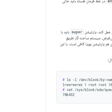
an
در خط فرمان هسته باید خالی
 عمل کند. پارتیشن
super
باید با
یش‌فرض، سیستم ساخت (از طریق
‌کند که ترازبندی ۱ مگابایتی برای هر پارتیشن پویا کافی است. با این
ل:
#
 ls -l /dev/block/by-nam
#
 cat /sys/block/sda/que
786432