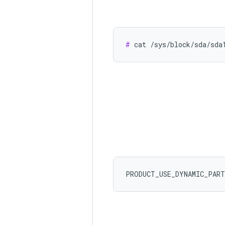
#
 cat /sys/block/sda/sda
PRODUCT_USE_DYNAMIC_PAR