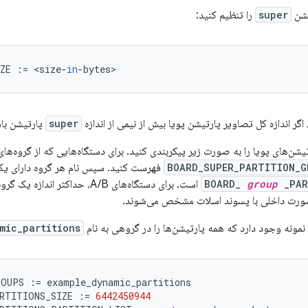
تیشن
super
را تنظیم کنید:
ZE
:=
<
size
-
in
-
bytes
>
super
پارتیشن با
یشن‌های پویا را به صورت زیر پیکربندی کنید. برای دستگاه‌هایی که از گروه‌های 
BOARD_SUPER_PARTITION_G
فهرست کنید. سپس نام هر گروه دارای یک
_PAR
group
BOARD_
است. برای دستگاه‌های A/B، حداک
ه صورت داخلی با پسوند اسلات مشخص می‌شوند.
نمونه وجود دارد که همه پارتیشن‌ها را در گروهی به نام
mic_partitions
ROUPS
:=
example_dynamic_partitions
RTITIONS_SIZE
:=
6442450944