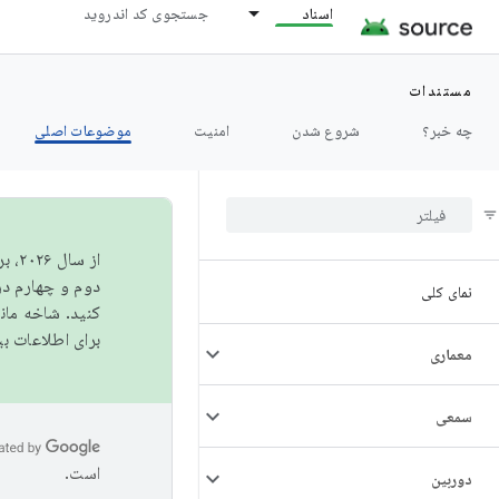
اسناد
جستجوی کد اندروید
مستندات
چه خبر؟
شروع شدن
امنیت
موضوعات اصلی
از 
دوم و چهارم در AOSP منتشر خواهیم کرد. برای ساخت و مشارکت در 
نمای کلی
کنید. شاخه ما
برای اطلاعات ب
معماری
سمعی
است.
دوربین