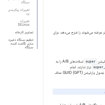
دستگاه
تغییرات پیکربندی
برد
تغییرات
SELinux
ه پیاده‌سازی پارتیشن‌های پویا در دستگاه‌های جدیدی که با اندروید ۱۰ و بالاتر عرضه می‌شوند را شرح می‌دهد. برای
تصاویر کارخانه
تنظیم دستگاه ذخیره
سازی نگاشت کننده
دستگاه
رتیشن
super
اسلات‌های A/B را به
super
نیاز ندارند. تمام
پارتیشن‌های AOSP فقط خواندنی که توسط بوت لودر استفاده نمی‌شوند باید پویا باشند و باید از جدول پارتیشن GUID (GPT) حذف