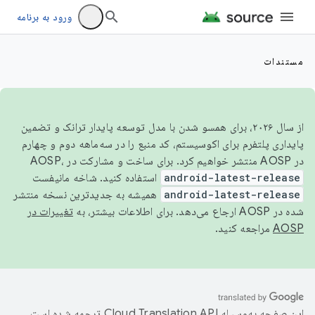
ورود به برنامه
مستندات
از سال ۲۰۲۶، برای همسو شدن با مدل توسعه پایدار ترانک و تضمین
پایداری پلتفرم برای اکوسیستم، کد منبع را در سه‌ماهه دوم و چهارم
در AOSP منتشر خواهیم کرد. برای ساخت و مشارکت در AOSP،
android-latest-release
استفاده کنید. شاخه مانیفست
android-latest-release
همیشه به جدیدترین نسخه منتشر
شده در AOSP ارجاع می‌دهد. برای اطلاعات بیشتر، به
تغییرات در
AOSP
مراجعه کنید.
این صفحه به‌وسیله
ترجمه شده است.