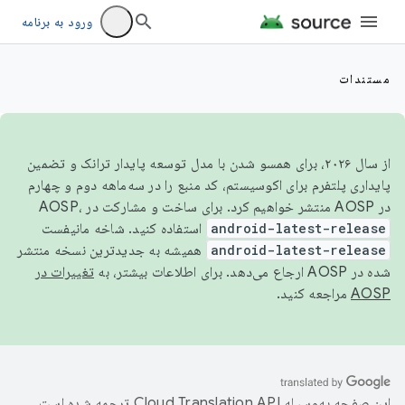
ورود به برنامه
مستندات
از سال ۲۰۲۶، برای همسو شدن با مدل توسعه پایدار ترانک و تضمین
پایداری پلتفرم برای اکوسیستم، کد منبع را در سه‌ماهه دوم و چهارم
در AOSP منتشر خواهیم کرد. برای ساخت و مشارکت در AOSP،
android-latest-release
استفاده کنید. شاخه مانیفست
android-latest-release
همیشه به جدیدترین نسخه منتشر
شده در AOSP ارجاع می‌دهد. برای اطلاعات بیشتر، به
تغییرات در
AOSP
مراجعه کنید.
این صفحه به‌وسیله
ترجمه شده است.