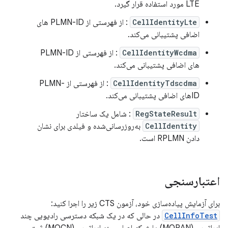
LTE مورد استفاده قرار گیرد.
CellIdentityLte
: از فهرستی از PLMN-ID های
اضافی پشتیبانی می‌کند.
CellIdentityWcdma
: از فهرستی از PLMN-ID
های اضافی پشتیبانی می‌کند.
CellIdentityTdscdma
: از فهرستی از PLMN-
IDهای اضافی پشتیبانی می‌کند.
RegStateResult
: شامل یک ساختار
CellIdentity
به‌روزرسانی‌شده و فیلدی برای نشان
دادن RPLMN است.
اعتبارسنجی
برای آزمایش پیاده‌سازی خود، آزمون CTS زیر را اجرا کنید:
CellInfoTest
در حالی که در یک شبکه دسترسی رادیویی چند