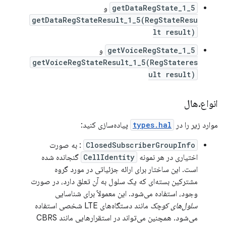
getDataRegState_1_5
و
getDataRegStateResult_1_5(RegStateResu
lt result)
getVoiceRegState_1_5
و
getVoiceRegStateResult_1_5(RegStateres
ult result)
انواع
.
هال
موارد زیر را در
types.hal
پیاده‌سازی کنید:
ClosedSubscriberGroupInfo
: به صورت
اختیاری در هر نمونه
CellIdentity
گنجانده شده
است. این ساختار برای ارائه جزئیاتی در مورد گروه
مشترکین بسته‌ای که یک سلول به آن تعلق دارد، در صورت
وجود، استفاده می‌شود. این معمولاً برای شناسایی
سلول‌های کوچک
مانند دستگاه‌های LTE شخصی استفاده
می‌شود. همچنین می‌تواند در استقرارهایی مانند CBRS