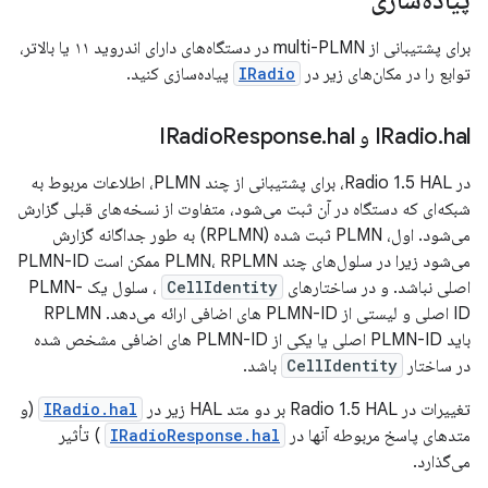
پیاده‌سازی
برای پشتیبانی از multi-PLMN در دستگاه‌های دارای اندروید ۱۱ یا بالاتر،
توابع را در مکان‌های زیر در
IRadio
پیاده‌سازی کنید.
hal و IRadio
.
IRadio
hal
.
Response
در Radio 1.5 HAL، برای پشتیبانی از چند PLMN، اطلاعات مربوط به
شبکه‌ای که دستگاه در آن ثبت می‌شود، متفاوت از نسخه‌های قبلی گزارش
می‌شود. اول، PLMN ثبت شده (RPLMN) به طور جداگانه گزارش
می‌شود زیرا در سلول‌های چند PLMN، RPLMN ممکن است PLMN-ID
اصلی نباشد. و در ساختارهای
CellIdentity
، سلول یک PLMN-
ID اصلی و لیستی از PLMN-ID های اضافی ارائه می‌دهد. RPLMN
باید PLMN-ID اصلی یا یکی از PLMN-ID های اضافی مشخص شده
در ساختار
CellIdentity
باشد.
تغییرات در Radio 1.5 HAL بر دو متد HAL زیر در
IRadio.hal
(و
متدهای پاسخ مربوطه آنها در
IRadioResponse.hal
) تأثیر
می‌گذارد.