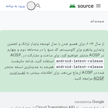
ورود به برنامه
مستندات
از سال ۲۰۲۶، برای همسو شدن با مدل توسعه پایدار ترانک و تضمین
پایداری پلتفرم برای اکوسیستم، کد منبع را در سه‌ماهه دوم و چهارم
در AOSP منتشر خواهیم کرد. برای ساخت و مشارکت در AOSP،
android-latest-release
استفاده کنید. شاخه مانیفست
android-latest-release
همیشه به جدیدترین نسخه منتشر
شده در AOSP ارجاع می‌دهد. برای اطلاعات بیشتر، به
تغییرات در
AOSP
مراجعه کنید.
این صفحه به‌وسیله
ترجمه شده است.