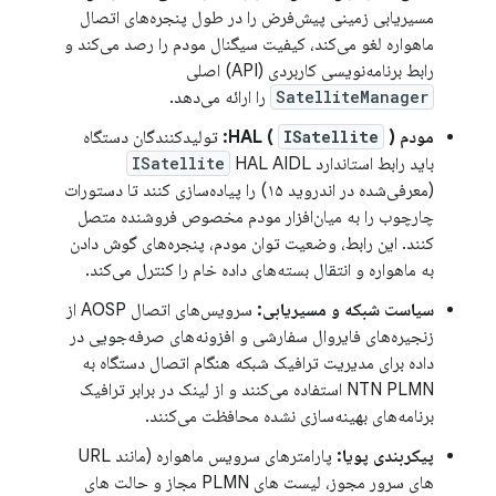
مسیریابی زمینی پیش‌فرض را در طول پنجره‌های اتصال
ماهواره لغو می‌کند، کیفیت سیگنال مودم را رصد می‌کند و
رابط برنامه‌نویسی کاربردی (API) اصلی
SatelliteManager
را ارائه می‌دهد.
مودم HAL (
):
ISatellite
تولیدکنندگان دستگاه
باید رابط استاندارد
HAL AIDL
ISatellite
(معرفی‌شده در اندروید ۱۵) را پیاده‌سازی کنند تا دستورات
چارچوب را به میان‌افزار مودم مخصوص فروشنده متصل
کنند. این رابط، وضعیت توان مودم، پنجره‌های گوش دادن
به ماهواره و انتقال بسته‌های داده خام را کنترل می‌کند.
سیاست شبکه و مسیریابی:
سرویس‌های اتصال AOSP از
زنجیره‌های فایروال سفارشی و افزونه‌های صرفه‌جویی در
داده برای مدیریت ترافیک شبکه هنگام اتصال دستگاه به
NTN PLMN استفاده می‌کنند و از لینک در برابر ترافیک
برنامه‌های بهینه‌سازی نشده محافظت می‌کنند.
پیکربندی پویا:
پارامترهای سرویس ماهواره (مانند URL
های سرور مجوز، لیست های PLMN مجاز و حالت های