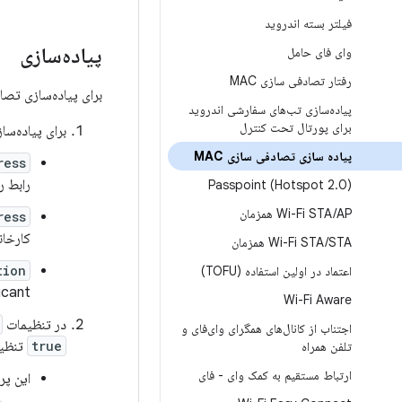
فیلتر بسته اندروید
پیاده‌سازی
وای فای حامل
رفتار تصادفی سازی MAC
برای پیاده‌سازی تصادفی‌سازی MAC
پیاده‌سازی تب‌های سفارشی اندروید
برای پورتال تحت کنترل
برای پیاده‌سازی روش‌های HAL زیر با 
پیاده سازی تصادفی سازی MAC
ress
رابط را غیرفعال 
Passpoint (Hotspot 2
.
0)
AP همزمان
/
Wi-Fi STA
ress
کارخان
STA همزمان
/
Wi-Fi STA
tion
اعتماد در اولین استفاده (TOFU)
supplicant فعال 
Wi-Fi Aware
در تنظیمات
اجتناب از کانال‌های همگرای وای‌فای و
true
تنظیم
تلفن همراه
ارتباط مستقیم به کمک وای - فای
این پرچم ب