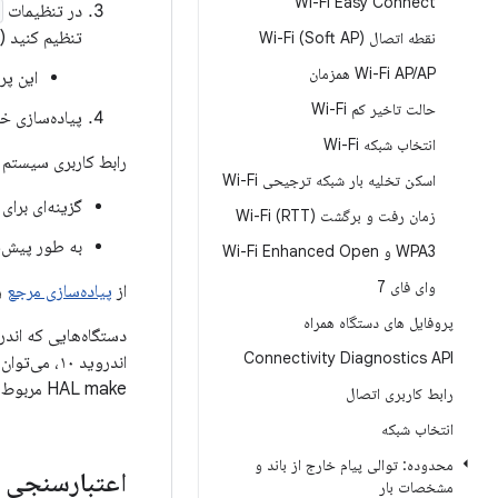
Wi-Fi Easy Connect
در تنظیمات
تنظیم کنید (
نقطه اتصال Wi-Fi (Soft AP)
AP همزمان
/
Wi-Fi AP
این پر
حالت تاخیر کم Wi-Fi
پیاده‌سازی خ
انتخاب شبکه Wi-Fi
رابط کاربری سیستم ب
اسکن تخلیه بار شبکه ترجیحی Wi-Fi
گزینه‌ای برای فع
زمان رفت و برگشت Wi-Fi (RTT)
به طور پیش‌فرض، تصادفی‌سازی AC
WPA3 و Wi-Fi Enhanced Open
وای فای 7
از
پیاده‌سازی مرجع
ر
پروفایل های دستگاه همراه
Connectivity Diagnostics API
اندروید ۱۰، می‌توان با تنظیم پرچم
HAL make مربوط به فروشنده وای‌فای، ویژگی تصادفی‌سازی مک وای‌فای را غیرفعال کرد.
رابط کاربری اتصال
انتخاب شبکه
محدوده: توالی پیام خارج از باند و
اعتبارسنجی
مشخصات بار