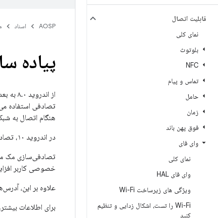
قابلیت اتصال
AOSP
اسناد
م
نمای کلی
بلوتوث
پیاده سا
NFC
تماس و پیام
حامل
تصادفی استفاده می‌کنند. در اندروید ۹، می‌توان
زمان
هنگام اتصال به شبکه Wi-Fi از یک آدرس MAC تصادفی استفاد
فوق پهن باند
در اندروید ۱۰، تصادفی‌سازی مک به طور پیش‌فرض برای حالت کلاینت، SoftAp و Wi-Fi Direct فعال است.
وای فای
تصادفی‌سازی مک مانع
نمای کلی
خصوصی کاربر افزایش
وای فای HAL
علاوه بر این، آدرس‌های MAC به عنوان بخشی از
ویژگی های زیرساخت Wi-Fi
Wi-Fi را تست، اشکال زدایی و تنظیم
برای اطلاعات بیشتر،
کنید