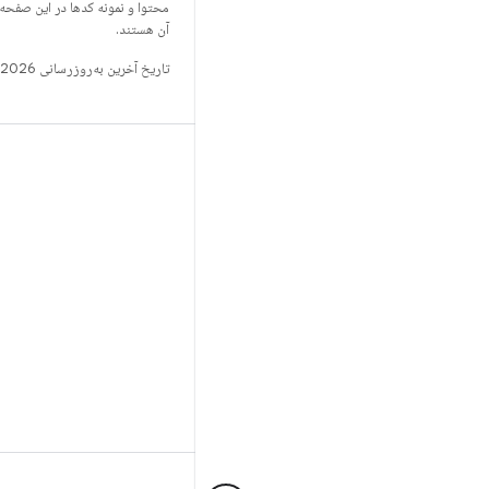
محتوا و نمونه کدها در این صفحه
آن هستند.
تاریخ آخرین به‌روزرسانی 2026-07-13 به‌وقت ساعت هماهنگ جهانی.
ساخت
مخزن Android
الزامات
بارگیری
پیش‌نمایش کدهای دودویی
تصاویر تنظیمات کارخانه
کدهای دودویی درایور