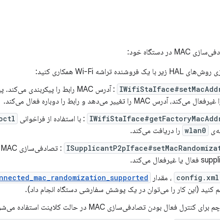
 در دستگاه خود:
یک فروشنده تراشه Wi-Fi همکاری کنید:
IWifiStaIface#setMacAdd
: آدرس MAC رابط را پیکربندی می‌ک
می‌کند، آدرس MAC را تغییر می‌دهد و رابط را دوباره فعال می‌کند.
IWifiStaIface#getFactoryMacAdd
: با استفاده از فراخوانی
octl
ه‌ی
wlan0
را دریافت می‌کند.
ISupplicantP2pIface#setMacRandomiza
یا غیرفعال می‌کند.
config.xml
، مقدار
nnected_mac_randomization_supported
 کنید (این کار را می‌توان در یک پوشش سفارشی دستگاه انجام داد).
رای کنترل فعال بودن تصادفی‌سازی MAC در حالت کلاینت استفاده می‌شود.