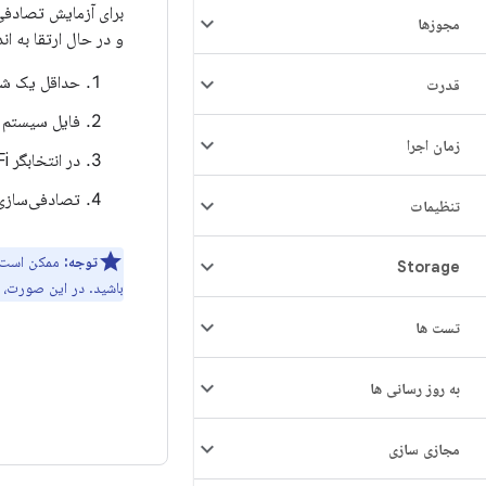
مجوزها
و در حال ارتقا به اندروید ۱۰ ی
حداقل یک شبکه ذخیر
قدرت
فایل سیستم عامل اند
زمان اجرا
در انتخابگر Wi-Fi، تأیید کنید که تصادفی‌سازی MAC برای همه شبکه‌های ذخیره‌شده خاموش است.
تصادفی‌سازی MAC را روشن کنید. به همان شبکه متصل شوید و تأیید کنید که از MAC تصادفی استفا
تنظیمات
توجه:
ممکن است ه
Storage
باشید. در این صورت،
تست ها
به روز رسانی ها
مجازی سازی