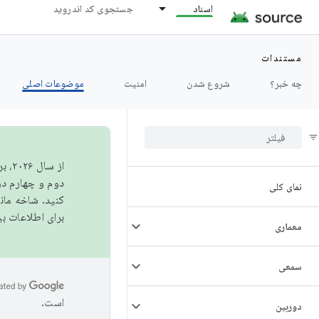
اسناد
جستجوی کد اندروید
مستندات
چه خبر؟
شروع شدن
امنیت
موضوعات اصلی
از 
دوم و چهارم در AOSP منتشر خواهیم کرد. برای ساخت و مشارکت در 
نمای کلی
کنید. شاخه ما
برای اطلاعات ب
معماری
سمعی
است.
دوربین