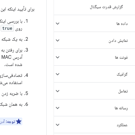
گزارش قدرت سیگنال
برای تأیید اینکه ای
با بررسی این
داده ها
روی
true
ت
به یک شبکه 
نمایش دادن
فونت ها
شده است.
گرافیک
استفاده می‌ش
تعامل
با ضربه زدن
به همان شبکه
رسانه ها
توجه:
آدرس‌های MAC تصادف
عملکرد