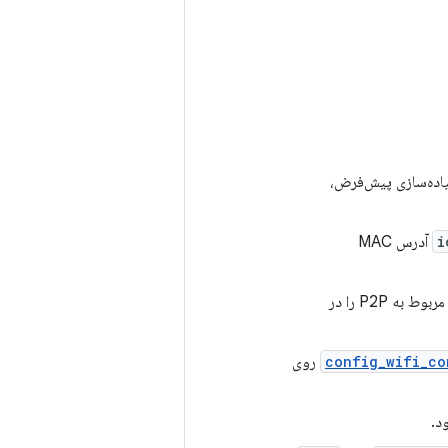
ند. پیاده‌سازی پیش‌فرض،
i
آدرس MAC
: تصادفی‌سازی MAC مربوط به P2P را در
config_wifi_co
روی